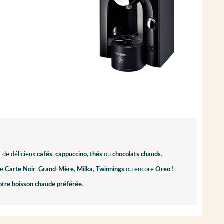
 de délicieux
cafés
,
cappuccino
,
thés
ou
chocolats
chauds
.
me
Carte Noir
,
Grand-Mère
,
Milka
,
Twinnings
ou encore
Oreo
!
otre boisson chaude préférée
.