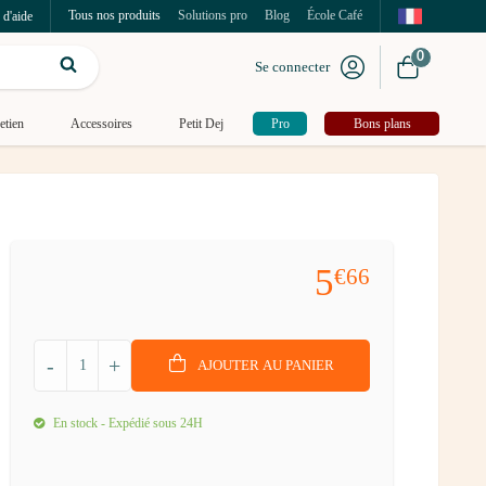
Tous nos produits
Solutions pro
Blog
École Café
 d'aide
0
Se connecter
etien
Accessoires
Petit Dej
Pro
Bons plans
5
€66
-
+
AJOUTER AU PANIER
En stock - Expédié sous 24H