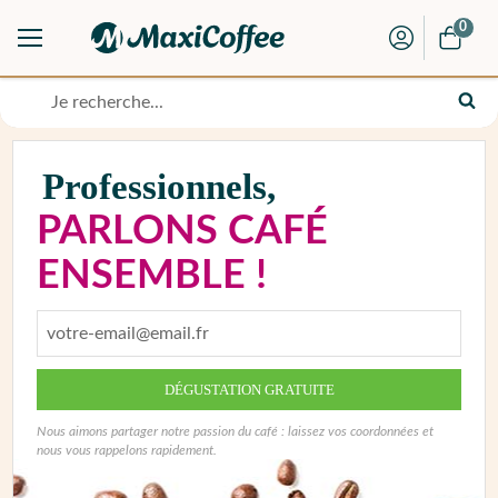
0
Professionnels,
PARLONS CAFÉ
ENSEMBLE !
DÉGUSTATION GRATUITE
Nous aimons partager notre passion du café :
laissez vos coordonnées et
nous vous rappelons rapidement.