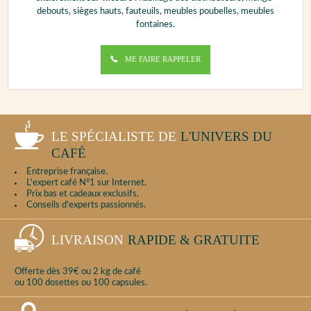
debouts, sièges hauts, fauteuils, meubles poubelles, meubles
fontaines.
ME FAIRE RAPPELER
LE SPÉCIALISTE DE
L'UNIVERS DU
CAFÉ
Entreprise française.
L'expert café N°1 sur Internet.
Prix bas et cadeaux exclusifs.
Conseils d'experts passionnés.
LIVRAISON
RAPIDE & GRATUITE
Offerte dès 39€ ou 2 kg de café
ou 100 dosettes ou 100 capsules.