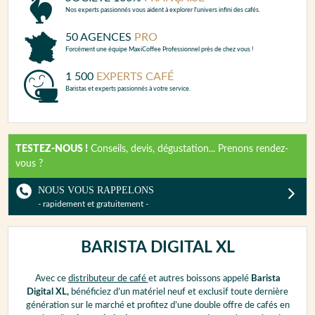
Nos experts passionnés vous aident à explorer l'univers infini des cafés.
50 AGENCES
PRO
Forcément une équipe MaxiCoffee Professionnel près de chez vous !
1 500
EXPERTS CAFÉ
Baristas et experts passionnés à votre service.
TESTEZ-NOUS !
Conseils, devis, dégustation... Prenons rendez-
vous ?
NOUS VOUS RAPPELONS
- rapidement et gratuitement -
BARISTA DIGITAL XL
Avec ce
distributeur de café
et autres boissons appelé
Barista
Digital XL,
bénéficiez d’un matériel neuf et exclusif toute dernière
génération sur le marché et profitez d’une double offre de cafés en