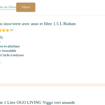
lus de
filtres
Filtrer
on inox/verre avec anse et filtre 1.5 L Bodum
(
2
)
.5L
e
se en plastique
er inoxydable
 et facile à nettoyer.
nte 1 Litre OGO LIVING Viggo vert amande