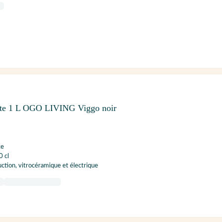
nte 1 L OGO LIVING Viggo noir
te
 cl
ction, vitrocéramique et électrique