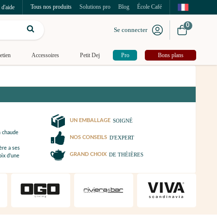
Tous nos produits
Solutions pro
Blog
École Café
 d'aide
0
Se connecter
etien
Accessoires
Petit Dej
Pro
Bons plans
UN EMBALLAGE
SOIGNÉ
n chaude
NOS CONSEILS
D'EXPERT
ère a ses
GRAND CHOIX
DE THÉIÈRES
ix d’une