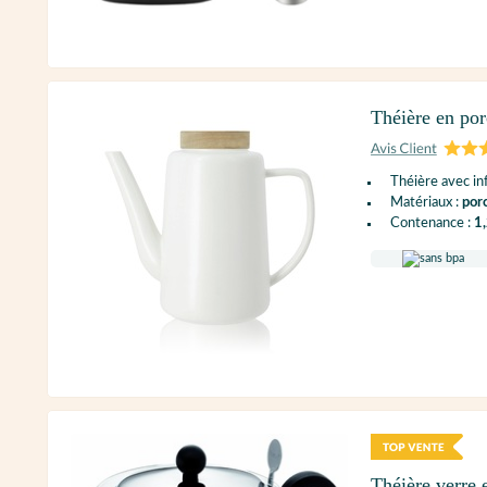
Théière en po
Théière avec in
Matériaux :
porc
Contenance :
1,
Théière verre