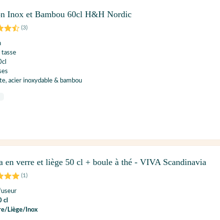
ton Inox et Bambou 60cl H&H Nordic
(
3
)
n
 tasse
0cl
ses
ate, acier inoxydable & bambou
a en verre et liège 50 cl + boule à thé - VIVA Scandinavia
(
1
)
fuseur
 cl
re/Liège/Inox