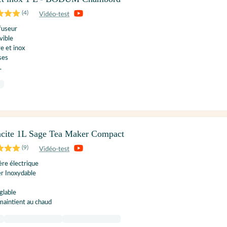
(
4
)
fuseur
vible
e et inox
ses
L
acite 1L Sage Tea Maker Compact
(
9
)
ière électrique
er Inoxydable
glable
 maintient au chaud