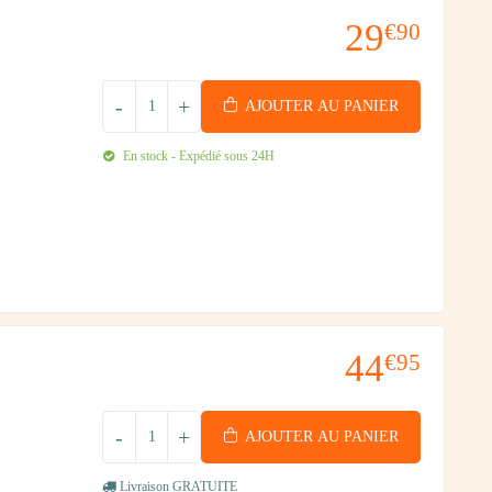
29
€90
-
+
AJOUTER AU PANIER
En stock - Expédié sous 24H
44
€95
-
+
AJOUTER AU PANIER
Livraison GRATUITE