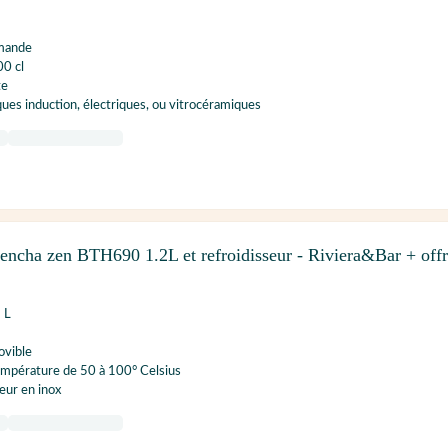
amande
00 cl
te
ues induction, électriques, ou vitrocéramiques
encha zen BTH690 1.2L et refroidisseur - Riviera&Bar + off
 L
ovible
empérature de 50 à 100° Celsius
seur en inox