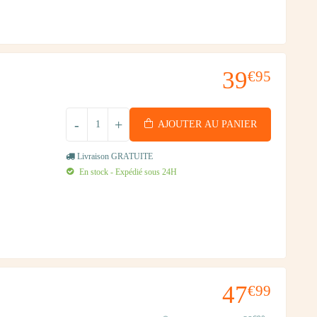
39
€95
-
+
AJOUTER AU PANIER
Livraison GRATUITE
En stock - Expédié sous 24H
47
€99