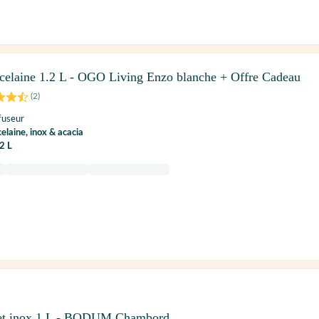
rcelaine 1.2 L - OGO Living Enzo blanche + Offre Cadeau
(
2
)
fuseur
elaine, inox & acacia
2 L
 et inox 1 L - BODUM Chambord