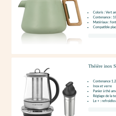
Coloris : Vert 
Contenance : 1
Matériaux : fon
Compatible plaq
Théière inox S
Contenance 1.2
Inox et verre
Panier à thé am
Réglage de la t
Le + : refroidis