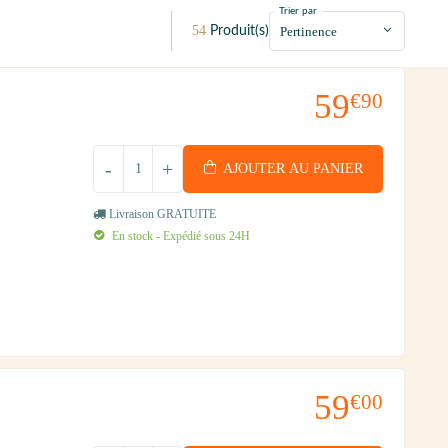
Trier par
54
Produit(s)
59
€90
-
+
AJOUTER AU PANIER
Livraison GRATUITE
En stock - Expédié sous 24H
59
€00