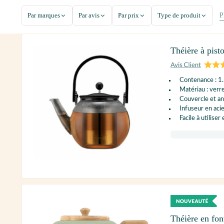
Par marques
Par avis
Par prix
Type de produit
P
Théière à pist
Contenance : 1
Matériau : verr
Couvercle et an
Infuseur en aci
Facile à utiliser
Théière en fo