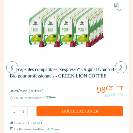
400 capsules compatibles Nespresso* Original Unido Blend
Bio pour professionnels - GREEN LION COFFEE
98
€75
HT
0
€25
/tasse
41
€15
/
€50
TTC
118
123
€33
Prix de comparaison :
-
+
AJOUTER AU PANIER
Livraison GRATUITE
En livraison régulière :
-10%
suppl.