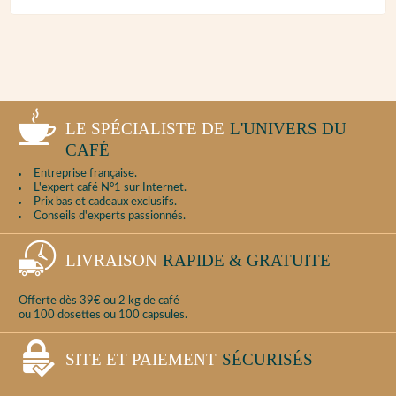
LE SPÉCIALISTE DE
L'UNIVERS DU
CAFÉ
Entreprise française.
L'expert café N°1 sur Internet.
Prix bas et cadeaux exclusifs.
Conseils d'experts passionnés.
LIVRAISON
RAPIDE & GRATUITE
Offerte dès 39€ ou 2 kg de café
ou 100 dosettes ou 100 capsules.
SITE ET PAIEMENT
SÉCURISÉS