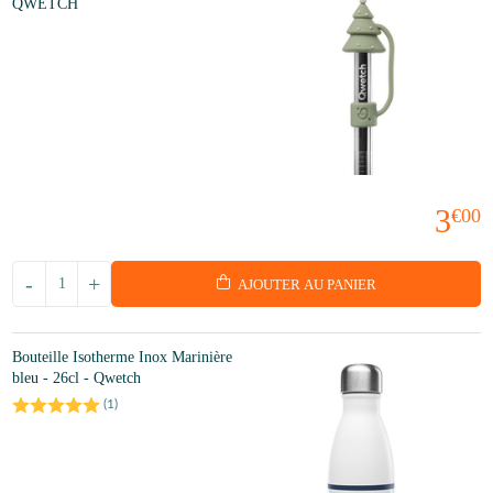
QWETCH
3
€00
-
+
AJOUTER AU PANIER
Bouteille Isotherme Inox Marinière
bleu - 26cl - Qwetch
(
1
)