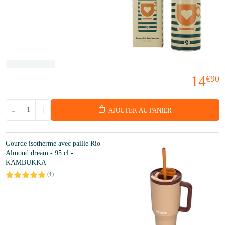
14
€90
-
+
AJOUTER AU PANIER
Gourde isotherme avec paille Rio
Almond dream - 95 cl -
KAMBUKKA
(
1
)