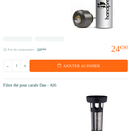
24
€90
39
€90
Prix de comparaison :
-
+
AJOUTER AU PANIER
Filtre thé pour carafe Dan - Alfi