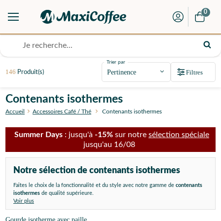
0
Trier par
146
Filtres
Produit(s)
Contenants isothermes
Accueil
Accessoires Café / Thé
Contenants isothermes
Summer Days
: jusqu'à
-15%
sur notre
sélection spéciale
jusqu'au 16/08
Notre sélection de contenants isothermes
Faites le choix de la fonctionnalité et du style avec notre gamme de
contenants
isothermes
de qualité supérieure.
Voir plus
Gourde isotherme avec paille