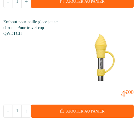
-
+
AJOUTER AU PANIER
Embout pour paille glace jaune
citron - Pour travel cup -
QWETCH
4
€00
-
+
AJOUTER AU PANIER