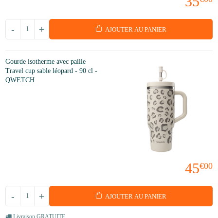
35
-
+
AJOUTER AU PANIER
Gourde isotherme avec paille
Travel cup sable léopard - 90 cl -
QWETCH
45
€00
-
+
AJOUTER AU PANIER
Livraison GRATUITE