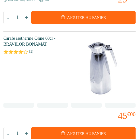
49
Prix de comparaison :
-
+
AJOUTER AU PANIER
Carafe isotherme Qline 60cl -
BRAVILOR BONAMAT
(
1
)
45
€00
-
+
AJOUTER AU PANIER