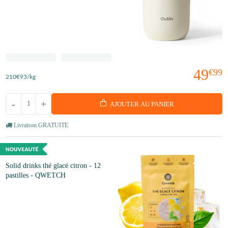
49
€99
210
€93
/kg
-
+
AJOUTER AU PANIER
Livraison GRATUITE
Solid drinks thé glacé citron - 12
pastilles - QWETCH