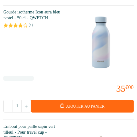
Gourde isotherme Icon aura bleu
pastel - 50 cl - QWETCH
(
1
)
35
€00
-
+
AJOUTER AU PANIER
Embout pour paille sapin vert
tilleul - Pour travel cup -