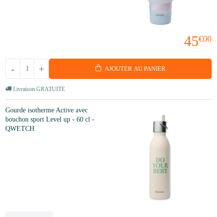
45
€00
-
+
AJOUTER AU PANIER
Livraison GRATUITE
Gourde isotherme Active avec
bouchon sport Level up - 60 cl -
QWETCH