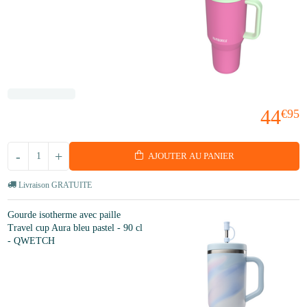
44
€95
-
+
AJOUTER AU PANIER
Livraison GRATUITE
Gourde isotherme avec paille
Travel cup Aura bleu pastel - 90 cl
- QWETCH