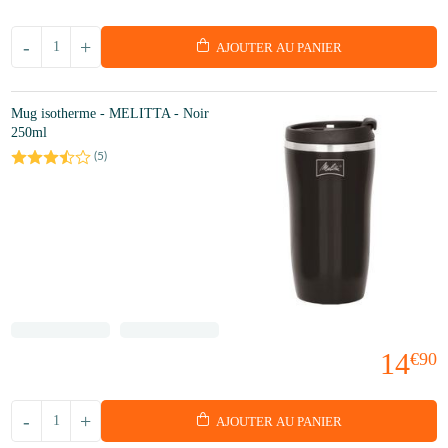
-
+
AJOUTER AU PANIER
Mug isotherme - MELITTA - Noir
250ml
(
5
)
14
€90
-
+
AJOUTER AU PANIER