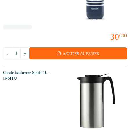
30
€00
-
+
AJOUTER AU PANIER
Carafe isotherme Spirit 1L -
INSITU