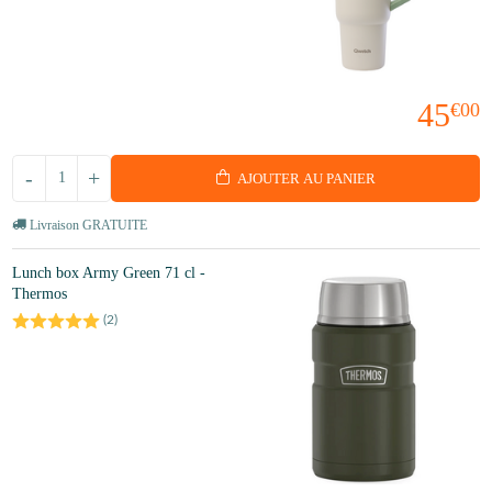
45
€00
-
+
AJOUTER AU PANIER
Livraison GRATUITE
Lunch box Army Green 71 cl -
Thermos
(
2
)