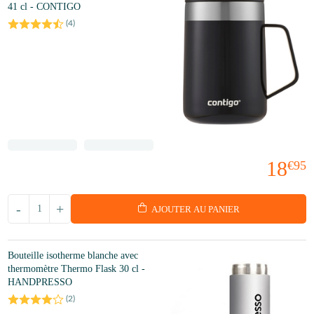
41 cl - CONTIGO
(
4
)
18
€95
-
+
AJOUTER AU PANIER
Bouteille isotherme blanche avec
thermomètre Thermo Flask 30 cl -
HANDPRESSO
(
2
)