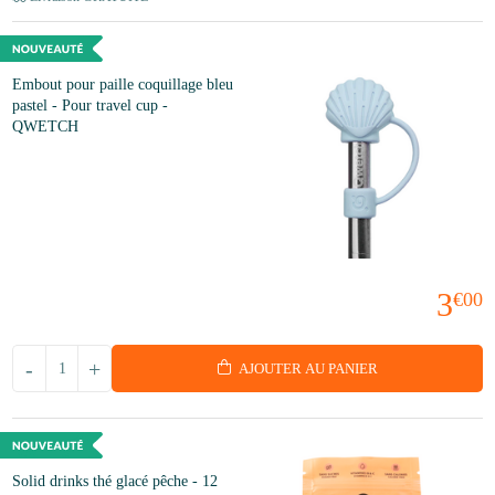
Embout pour paille coquillage bleu
pastel - Pour travel cup -
QWETCH
3
€00
-
+
AJOUTER AU PANIER
Solid drinks thé glacé pêche - 12