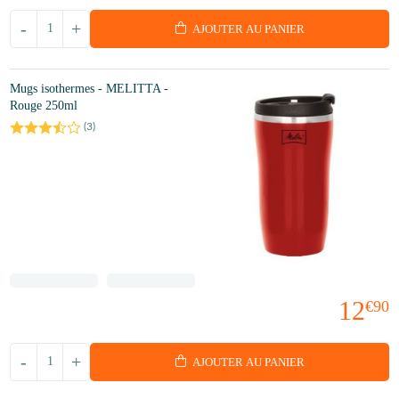
-
+
AJOUTER AU PANIER
Mugs isothermes - MELITTA -
Rouge 250ml
(
3
)
12
€90
-
+
AJOUTER AU PANIER