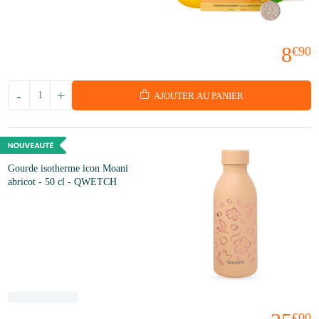
8
€90
-
+
AJOUTER AU PANIER
Gourde isotherme icon Moani
abricot - 50 cl - QWETCH
€00