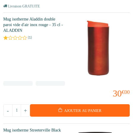
Livraison GRATUITE
Mug isotherme Aladdin double
paroi vide d'air inox rouge - 35 cl -
ALADDIN
(
1
)
30
€00
-
+
AJOUTER AU PANIER
Mug isotherme Streeterville Black