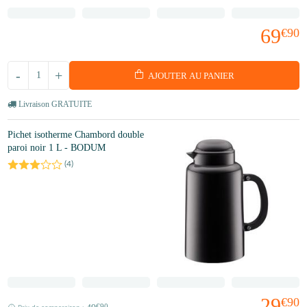
69
€90
-
+
AJOUTER AU PANIER
Livraison GRATUITE
Pichet isotherme Chambord double
paroi noir 1 L - BODUM
(
4
)
29
€90
€90