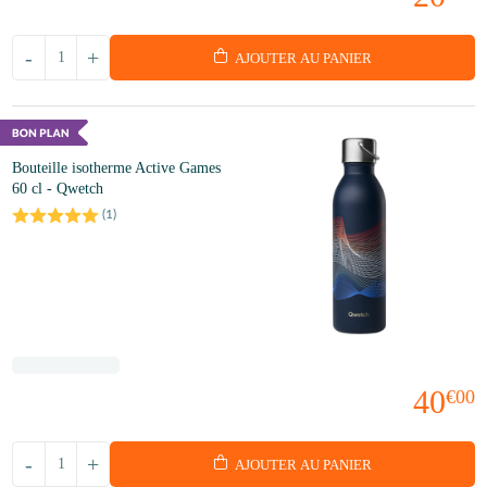
-
+
AJOUTER AU PANIER
Bouteille isotherme Active Games
60 cl - Qwetch
(
1
)
40
€00
-
+
AJOUTER AU PANIER