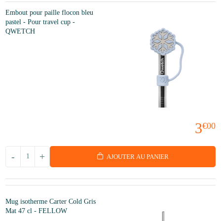
Embout pour paille flocon bleu
pastel - Pour travel cup -
QWETCH
3
€00
-
+
AJOUTER AU PANIER
Mug isotherme Carter Cold Gris
Mat 47 cl - FELLOW