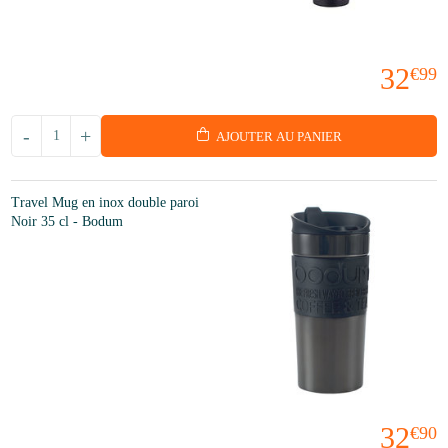
32
€99
-
+
AJOUTER AU PANIER
Travel Mug en inox double paroi
Noir 35 cl - Bodum
32
€90