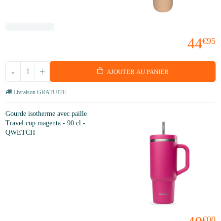
44
€95
-
+
AJOUTER AU PANIER
Livraison GRATUITE
Gourde isotherme avec paille
Travel cup magenta - 90 cl -
QWETCH
€00