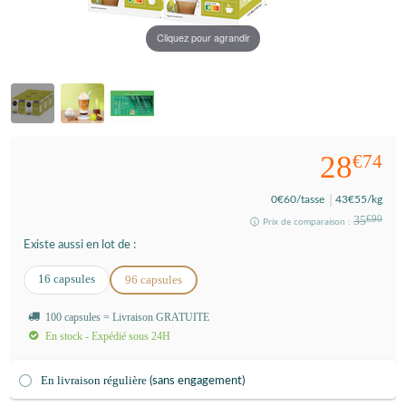
Cliquez pour agrandir
28
€74
0
€60
/tasse
43
€55
/kg
35
€90
Prix de comparaison :
Existe aussi en lot de :
16 capsules
96 capsules
100 capsules = Livraison GRATUITE
En stock - Expédié sous 24H
En livraison régulière
(sans engagement)