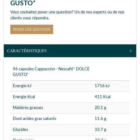
GUSTO*
Vous souhaitez poser une question? Un de nos experts ou de nos
clients vous répondra.
POSER UNE QUESTION
CARACTÉRISTIQUES
96 capsules Cappuccino - Nescafé* DOLCE
GUSTO*
Energie kJ
1716 kJ
Energie Kcal
411 Kcal
Matières grasses
20.1 g
Dont acides gras saturés
11.6 g
Glucides
33.7 g