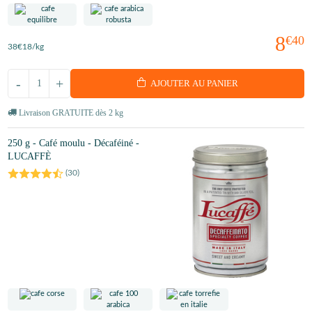
8
€40
38
€18
/kg
-
+
AJOUTER AU PANIER
Livraison GRATUITE dès 2 kg
250 g - Café moulu - Décaféiné -
LUCAFFÈ
(
30
)