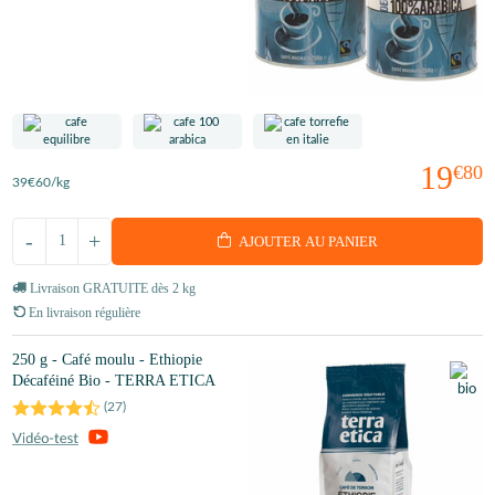
19
€80
39
€60
/kg
-
+
AJOUTER AU PANIER
Livraison GRATUITE dès 2 kg
En livraison régulière
250 g - Café moulu - Ethiopie
Décaféiné Bio - TERRA ETICA
(
27
)