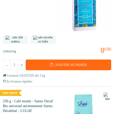
8
€90
35
€60
/kg
-
+
AJOUTER AU PANIER
Livraison GRATUITE dès 2 kg
En livraison régulière
250 g - Café moulu - Sueno Decaf'
Bio universel anciennement Sueno
Décaféiné - LUGAT