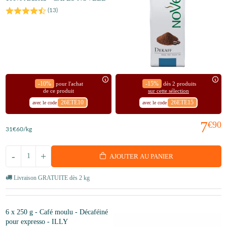
(
13
)
-10%
-15%
pour l'achat
dès 2 produits
de ce produit
sur cette sélection
26ETE10
26ETE15
avec le code
avec le code
7
€90
31
€60
/kg
-
+
AJOUTER AU PANIER
Livraison GRATUITE dès 2 kg
6 x 250 g - Café moulu - Décaféiné
pour expresso - ILLY