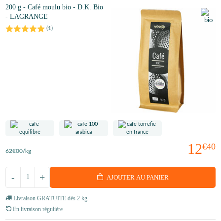
200 g - Café moulu bio - D.K. Bio
- LAGRANGE
(
1
)
12
€40
62
€00
/kg
-
+
AJOUTER AU PANIER
Livraison GRATUITE dès 2 kg
En livraison régulière