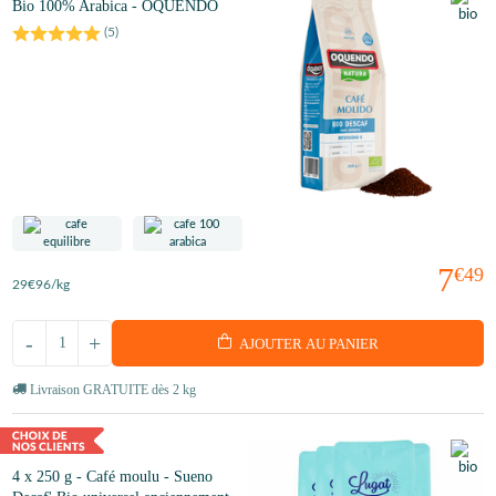
Bio 100% Arabica - OQUENDO
(
5
)
7
€49
29
€96
/kg
-
+
AJOUTER AU PANIER
Livraison GRATUITE dès 2 kg
4 x 250 g - Café moulu - Sueno