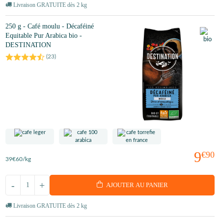
Livraison GRATUITE dès 2 kg
250 g - Café moulu - Décaféiné
Equitable Pur Arabica bio -
DESTINATION
(
23
)
9
€90
39
€60
/kg
-
+
AJOUTER AU PANIER
Livraison GRATUITE dès 2 kg