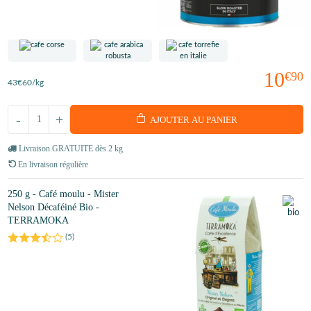
10
€90
43
€60
/kg
-
+
AJOUTER AU PANIER
Livraison GRATUITE dès 2 kg
En livraison régulière
250 g - Café moulu - Mister
Nelson Décaféiné Bio -
TERRAMOKA
(
5
)