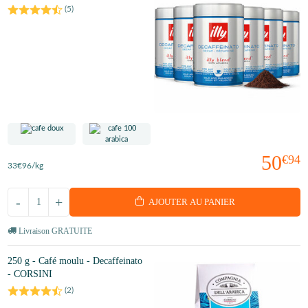
(
5
)
50
€94
33
€96
/kg
-
+
AJOUTER AU PANIER
Livraison GRATUITE
250 g - Café moulu - Decaffeinato
- CORSINI
(
2
)