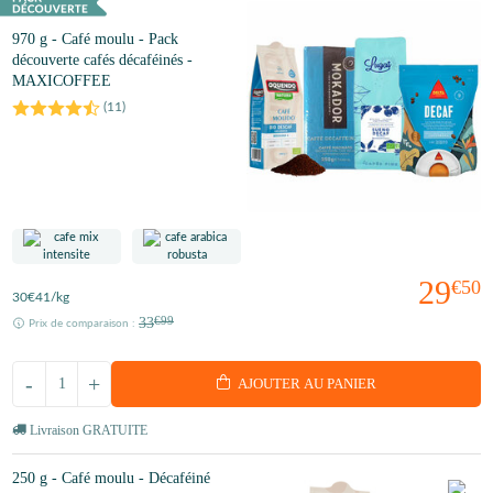
970 g - Café moulu - Pack
découverte cafés décaféinés -
MAXICOFFEE
(
11
)
29
€50
30
€41
/kg
33
€99
Prix de comparaison :
-
+
AJOUTER AU PANIER
Livraison GRATUITE
250 g - Café moulu - Décaféiné