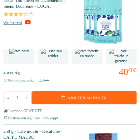
Decaf' Bio universel anciennement
Sueno Décaféiné - LUGAT
(
5
)
40
€00
40
€00
/kg
43
€60
Prix de comparaison :
-
+
AJOUTER AU PANIER
Livraison GRATUITE
En livraison régulière :
-5%
suppl.
250 g - Café moulu - Décaféiné -
CAFFÈ MAURO