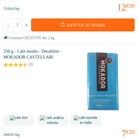
12
€90
51
€60
/kg
-
+
AJOUTER AU PANIER
Livraison GRATUITE dès 2 kg
250 g - Café moulu - Décaféiné -
MOKADOR CASTELLARI
(
2
)
7
€20
28
€80
/kg