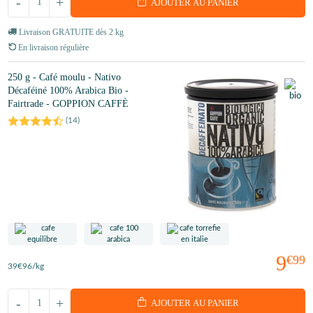
-
+
AJOUTER AU PANIER
Livraison GRATUITE dès 2 kg
En livraison régulière
250 g - Café moulu - Nativo
Décaféiné 100% Arabica Bio -
Fairtrade - GOPPION CAFFÈ
(
14
)
9
€99
39
€96
/kg
-
+
AJOUTER AU PANIER