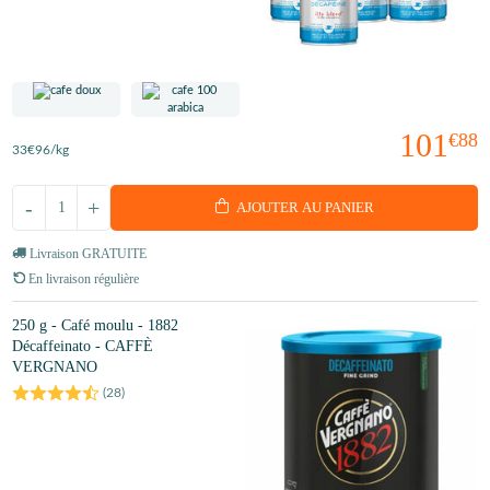
101
€88
33
€96
/kg
-
+
AJOUTER AU PANIER
Livraison GRATUITE
En livraison régulière
250 g - Café moulu - 1882
Décaffeinato - CAFFÈ
VERGNANO
(
28
)