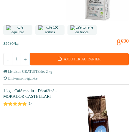
8
€90
35
€60
/kg
-
+
AJOUTER AU PANIER
Livraison GRATUITE dès 2 kg
En livraison régulière
1 kg - Café moulu - Décaféiné -
MOKADOR CASTELLARI
(
1
)