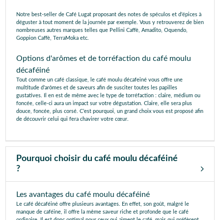
Notre best-seller de Café Lugat proposant des notes de spéculos et d’épices à
déguster à tout moment de la journée par exemple. Vous y retrouverez de bien
nombreuses autres marques telles que Pellini Caffè, Amadito, Oquendo,
Goppion Caffè, TerraMoka etc.
Options d'arômes et de torréfaction du café moulu
décaféiné
Tout comme un café classique, le café moulu décafeiné vous offre une
multitude d’arômes et de saveurs afin de susciter toutes les papilles
gustatives. Il en est de même avec le type de torréfaction : claire, médium ou
foncée, celle-ci aura un impact sur votre dégustation. Claire, elle sera plus
douce, foncée, plus corsé. C’est pourquoi, un grand choix vous est proposé afin
de découvrir celui qui fera chavirer votre cœur.
Pourquoi choisir du café moulu décaféiné
?
Les avantages du café moulu décaféiné
Le café décaféiné offre plusieurs avantages. En effet, son goût, malgré le
manque de caféine, il offre la même saveur riche et profonde que le café
ordinaire. Il est donc optimal pour ceux qui aiment le café, mais qui préfèrent