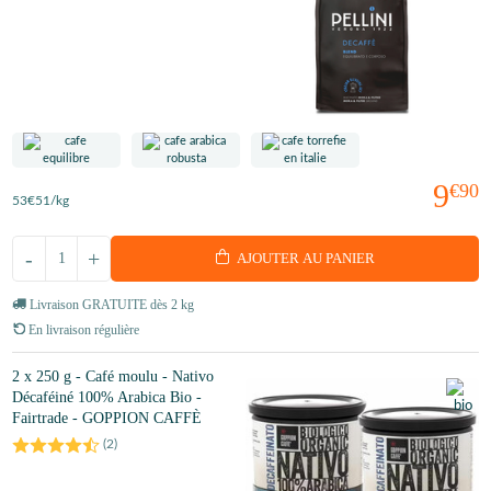
9
€90
53
€51
/kg
-
+
AJOUTER AU PANIER
Livraison GRATUITE dès 2 kg
En livraison régulière
2 x 250 g - Café moulu - Nativo
Décaféiné 100% Arabica Bio -
Fairtrade - GOPPION CAFFÈ
(
2
)