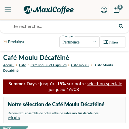
0
Trier par
25
Filtres
Produit(s)
Café Moulu Décaféiné
Accueil
Café
Café Moulu et Capsules
Café moulu
Café Moulu
Décaféiné
Summer Days
: jusqu'à
-15%
sur notre
sélection spéciale
jusqu'au 16/08
Notre sélection de Café Moulu Décaféiné
Découvrez l’ensemble de notre offre de
cafés moulus décaféinés
.
Voir plus