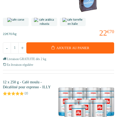
22
€70
22
€70
/kg
-
+
AJOUTER AU PANIER
Livraison GRATUITE dès 2 kg
En livraison régulière
12 x 250 g - Café moulu -
Décaféiné pour expresso - ILLY
(
2
)