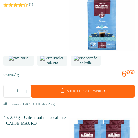
(
1
)
6
€60
26
€40
/kg
-
+
AJOUTER AU PANIER
Livraison GRATUITE dès 2 kg
4 x 250 g - Café moulu - Décaféiné
- CAFFÈ MAURO