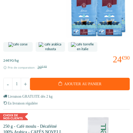
24
€90
24
€90
/kg
26
€40
Prix de comparaison :
-
+
AJOUTER AU PANIER
Livraison GRATUITE dès 2 kg
En livraison régulière
250 g - Café moulu - Décaféiné
100% Arabica - CAFÉS NOVELL