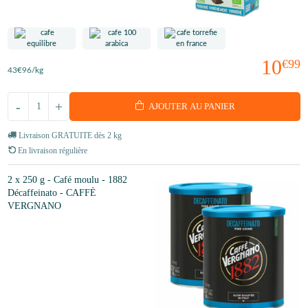
10
€99
43
€96
/kg
-
+
AJOUTER AU PANIER
Livraison GRATUITE dès 2 kg
En livraison régulière
2 x 250 g - Café moulu - 1882
Décaffeinato - CAFFÈ
VERGNANO