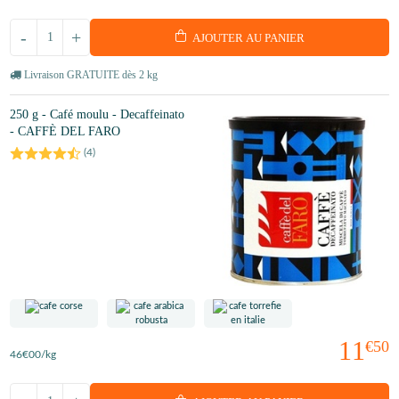
-
+
AJOUTER AU PANIER
Livraison GRATUITE dès 2 kg
250 g - Café moulu - Decaffeinato
- CAFFÈ DEL FARO
(
4
)
11
€50
46
€00
/kg