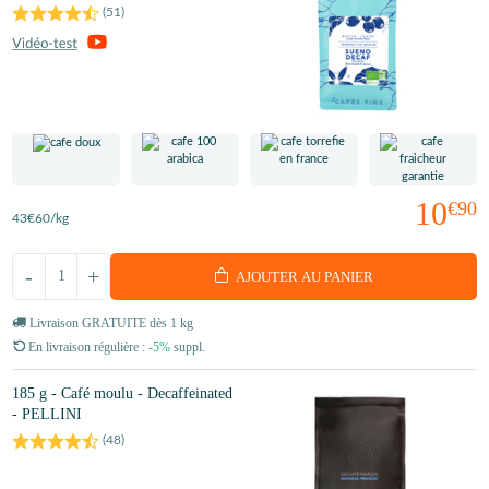
(
51
)
10
€90
43
€60
/kg
-
+
AJOUTER AU PANIER
Livraison GRATUITE dès 1 kg
En livraison régulière :
-5%
suppl.
185 g - Café moulu - Decaffeinated
- PELLINI
(
48
)