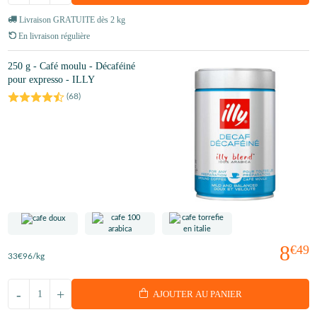
Livraison GRATUITE dès 2 kg
En livraison régulière
250 g - Café moulu - Décaféiné
pour expresso - ILLY
(
68
)
8
€49
33
€96
/kg
-
+
AJOUTER AU PANIER