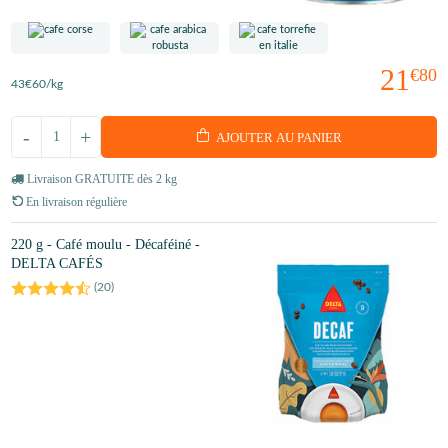
21
€80
43
€60
/kg
-
+
AJOUTER AU PANIER
Livraison GRATUITE dès 2 kg
En livraison régulière
220 g - Café moulu - Décaféiné -
DELTA CAFÉS
(
20
)