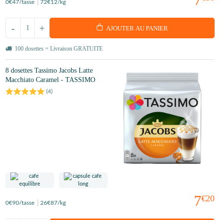
0
€47
/tasse
72
€12
/kg
-
+
AJOUTER AU PANIER
100 dosettes = Livraison GRATUITE
8 dosettes Tassimo Jacobs Latte
Macchiato Caramel - TASSIMO
(
4
)
7
€20
0
€90
/tasse
26
€87
/kg