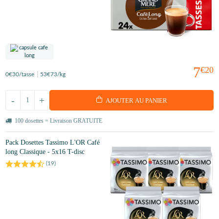
7
€20
0
€30
/tasse
53
€73
/kg
-
+
AJOUTER AU PANIER
100 dosettes = Livraison GRATUITE
Pack Dosettes Tassimo L'OR Café
long Classique - 5x16 T-disc
(
19
)