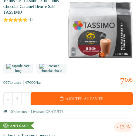
10 dosettes Tassimo - Columbus
Chocolat Caramel Beurre Salé -
TASSIMO
(
1
)
7
€05
0
€71
/tasse
47
€00
/kg
-
+
AJOUTER AU PANIER
100 dosettes = Livraison GRATUITE
- 13 %
8 dosettes Tassimo Cappucino