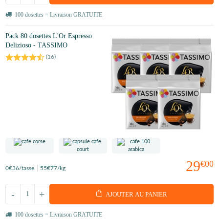
100 dosettes = Livraison GRATUITE
Pack 80 dosettes L'Or Espresso
Delizioso - TASSIMO
(
16
)
29
€00
0
€36
/tasse
55
€77
/kg
-
+
AJOUTER AU PANIER
100 dosettes = Livraison GRATUITE