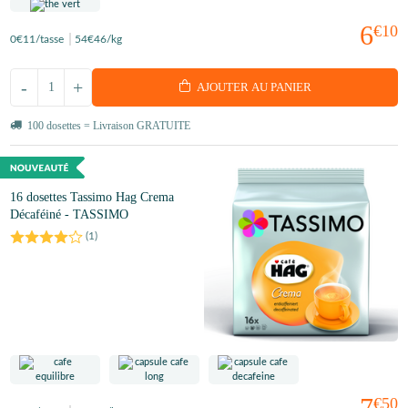
6
€10
0
€11
/tasse
54
€46
/kg
-
+
AJOUTER AU PANIER
100 dosettes = Livraison GRATUITE
16 dosettes Tassimo Hag Crema
Décaféiné - TASSIMO
(
1
)
7
€50