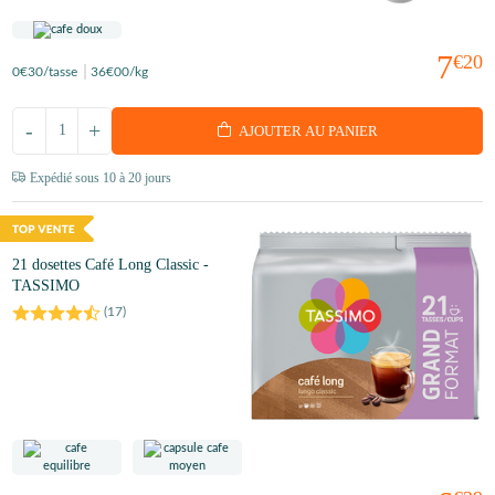
7
€20
0
€30
/tasse
36
€00
/kg
-
+
AJOUTER AU PANIER
Expédié sous 10 à 20 jours
21 dosettes Café Long Classic -
TASSIMO
(
17
)