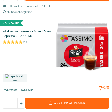
100 dosettes = Livraison GRATUITE
En livraison régulière
24 dosettes Tassimo - Grand Mère
Espresso - TASSIMO
(
1
)
7
€20
0
€30
/tasse
46
€15
/kg
-
+
AJOUTER AU PANIER