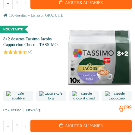
-
+
AJOUTER AU PANIER
100 dosettes = Livraison GRATUITE
8+2 dosettes Tassimo Jacobs
Cappuccino Choco - TASSIMO
(
3
)
6
€99
0
€70
/tasse
33
€61
/kg
-
+
AJOUTER AU PANIER