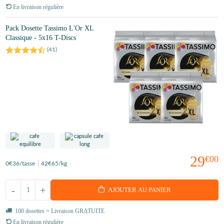
En livraison régulière
Pack Dosette Tassimo L'Or XL
Classique - 5x16 T-Discs
(
41
)
29
€00
0
€36
/tasse
42
€65
/kg
-
+
AJOUTER AU PANIER
100 dosettes = Livraison GRATUITE
En livraison régulière