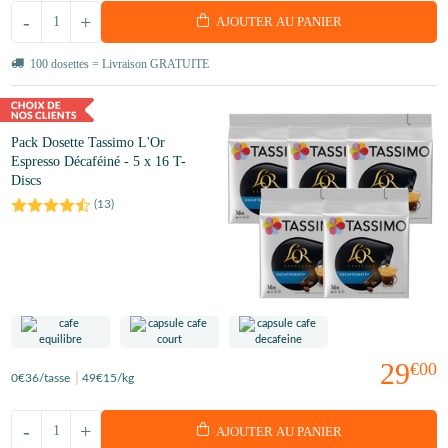
-
+
AJOUTER AU PANIER
100 dosettes = Livraison GRATUITE
Pack Dosette Tassimo L'Or
Espresso Décaféiné - 5 x 16 T-
Discs
(
13
)
29
€00
0
€36
/tasse
49
€15
/kg
-
+
AJOUTER AU PANIER