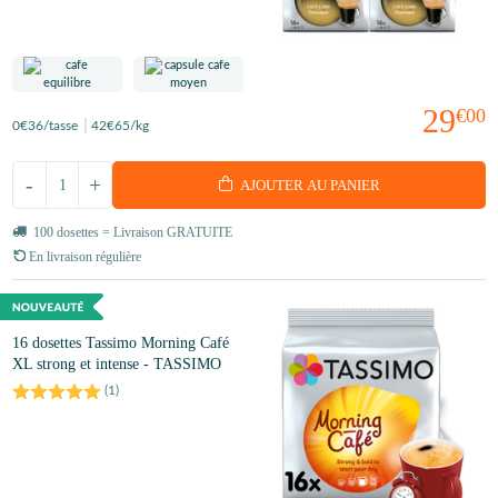
29
€00
0
€36
/tasse
42
€65
/kg
-
+
AJOUTER AU PANIER
100 dosettes = Livraison GRATUITE
En livraison régulière
16 dosettes Tassimo Morning Café
XL strong et intense - TASSIMO
(
1
)