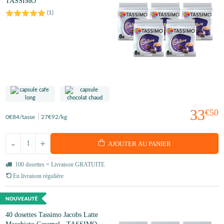
TASSIMO
(
1
)
33
€50
0
€84
/tasse
27
€92
/kg
-
+
AJOUTER AU PANIER
100 dosettes = Livraison GRATUITE
En livraison régulière
40 dosettes Tassimo Jacobs Latte