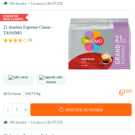
100 dosettes = Livraison GRATUITE
21 dosettes Espresso Classic -
TASSIMO
(
8
)
6
€69
0
€32
/tasse
55
€75
/kg
-
+
AJOUTER AU PANIER
100 dosettes = Livraison GRATUITE