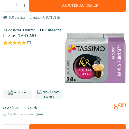
-
+
AJOUTER AU PANIER
100 dosettes = Livraison GRATUITE
24 dosettes Tassimo L'Or Café long
Intense - TASSIMO
(
2
)
8
€80
0
€37
/tasse
45
€83
/kg
9
€10
Prix de comparaison :