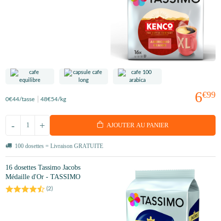
6
€99
0
€44
/tasse
48
€54
/kg
-
+
AJOUTER AU PANIER
100 dosettes = Livraison GRATUITE
16 dosettes Tassimo Jacobs
Médaille d'Or - TASSIMO
(
2
)