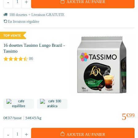
-
+
AJOUTER AU PANIER
100 dosettes = Livraison GRATUITE
En livraison régulière
16 dosettes Tassimo Lungo Brazil -
Tassimo
(
8
)
5
€99
0
€37
/tasse
54
€45
/kg
-
+
AJOUTER AU PANIER