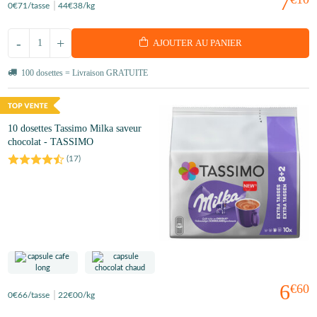
7
0
€71
/tasse
44
€38
/kg
-
+
AJOUTER AU PANIER
100 dosettes = Livraison GRATUITE
10 dosettes Tassimo Milka saveur
chocolat - TASSIMO
(
17
)
6
€60
0
€66
/tasse
22
€00
/kg