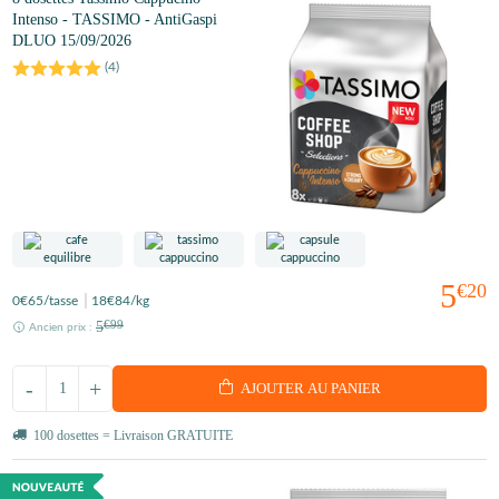
Intenso - TASSIMO - AntiGaspi
DLUO 15/09/2026
(
4
)
5
€20
0
€65
/tasse
18
€84
/kg
5
€99
Ancien prix :
-
+
AJOUTER AU PANIER
100 dosettes = Livraison GRATUITE