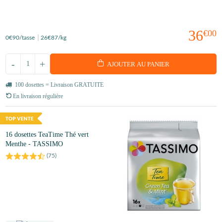
36
€00
0
€90
/tasse
26
€87
/kg
-
+
AJOUTER AU PANIER
100 dosettes = Livraison GRATUITE
En livraison régulière
16 dosettes TeaTime Thé vert
Menthe - TASSIMO
(
75
)