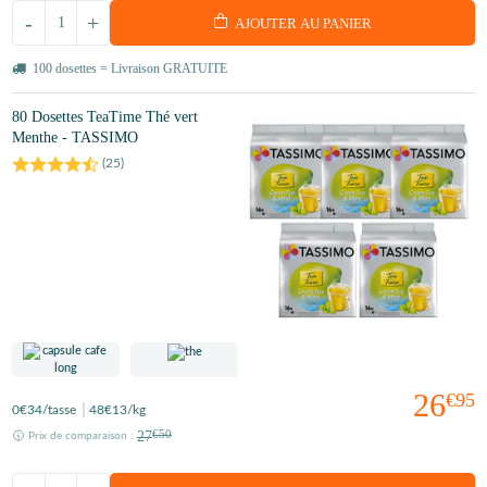
-
+
AJOUTER AU PANIER
100 dosettes = Livraison GRATUITE
80 Dosettes TeaTime Thé vert
Menthe - TASSIMO
(
25
)
26
€95
0
€34
/tasse
48
€13
/kg
27
€50
Prix de comparaison :