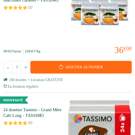
Macchiato Caramel - TASSIMO
(
1
)
36
€00
0
€90
/tasse
26
€87
/kg
-
+
AJOUTER AU PANIER
100 dosettes = Livraison GRATUITE
En livraison régulière
24 dosettes Tassimo - Grand Mère
Café Long - TASSIMO
(
1
)