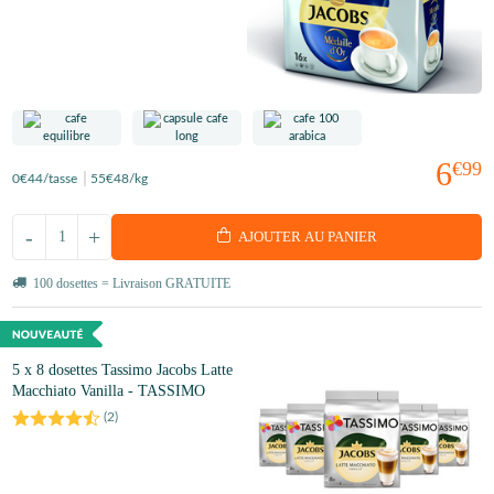
6
€99
0
€44
/tasse
55
€48
/kg
-
+
AJOUTER AU PANIER
100 dosettes = Livraison GRATUITE
5 x 8 dosettes Tassimo Jacobs Latte
Macchiato Vanilla - TASSIMO
(
2
)