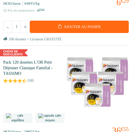
6
€29
0
€30
/tasse
44
€93
/kg
6
€69
Prix de comparaison :
-
+
AJOUTER AU PANIER
100 dosettes = Livraison GRATUITE
Pack 120 dosettes L'OR Petit
Déjeuner Classique Familial -
TASSIMO
(
18
)
36
€55
0
€30
/tasse
38
€07
/kg