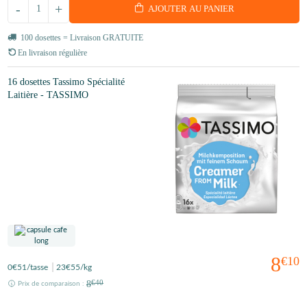
-
+
AJOUTER AU PANIER
100 dosettes = Livraison GRATUITE
En livraison régulière
16 dosettes Tassimo Spécialité
Laitière - TASSIMO
8
€10
0
€51
/tasse
23
€55
/kg
8
€40
Prix de comparaison :