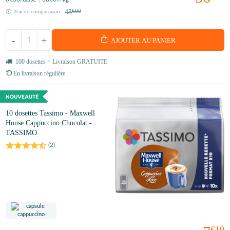
43
€00
Prix de comparaison :
-
+
AJOUTER AU PANIER
100 dosettes = Livraison GRATUITE
En livraison régulière
10 dosettes Tassimo - Maxwell
House Cappuccino Chocolat -
TASSIMO
(
2
)
€10