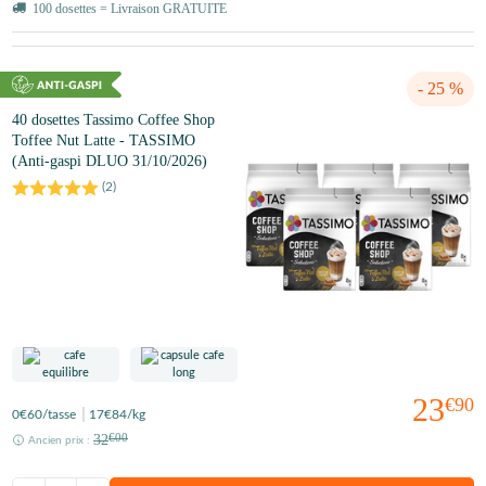
100 dosettes = Livraison GRATUITE
- 25 %
40 dosettes Tassimo Coffee Shop
Toffee Nut Latte - TASSIMO
(Anti-gaspi DLUO 31/10/2026)
(
2
)
23
€90
0
€60
/tasse
17
€84
/kg
32
€00
Ancien prix :