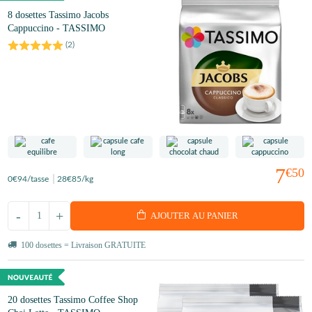
8 dosettes Tassimo Jacobs
Cappuccino - TASSIMO
(
2
)
7
€50
0
€94
/tasse
28
€85
/kg
-
+
AJOUTER AU PANIER
100 dosettes = Livraison GRATUITE
20 dosettes Tassimo Coffee Shop