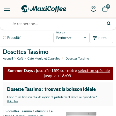
0
Trier par
70
Filtres
Produit(s)
Dosettes Tassimo
Accueil
Café
Café Moulu et Capsules
Dosettes Tassimo
Summer Days
: jusqu'à
-15%
sur notre
sélection spéciale
jusqu'au 16/08
Dosette Tassimo : trouvez la boisson idéale
Envie d’une boisson chaude rapide et parfaitement dosée au quotidien ?
Voir plus
16 dosettes Tassimo Columbus Le