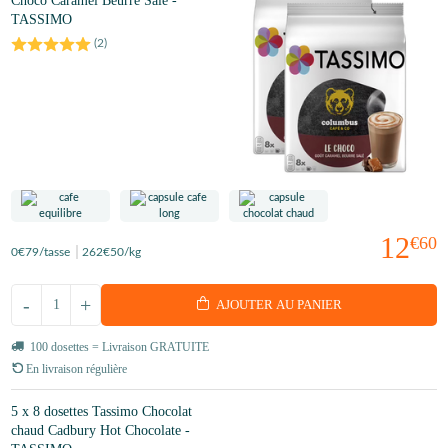
Choco Caramel Beurre Salé -
TASSIMO
(
2
)
12
€60
0
€79
/tasse
262
€50
/kg
-
+
AJOUTER AU PANIER
100 dosettes = Livraison GRATUITE
En livraison régulière
5 x 8 dosettes Tassimo Chocolat
chaud Cadbury Hot Chocolate -