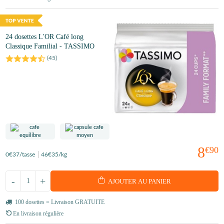
24 dosettes L'OR Café long
Classique Familial - TASSIMO
(
45
)
8
€90
0
€37
/tasse
46
€35
/kg
-
+
AJOUTER AU PANIER
100 dosettes = Livraison GRATUITE
En livraison régulière