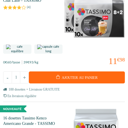
Chai Latte - TASSIMO
(
4
)
11
€98
0
€60
/tasse
39
€93
/kg
-
+
AJOUTER AU PANIER
100 dosettes = Livraison GRATUITE
En livraison régulière
16 dosettes Tassimo Kenco
Americano Grande - TASSIMO