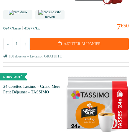
7
€50
0
€47
/tasse
45
€79
/kg
-
+
AJOUTER AU PANIER
100 dosettes = Livraison GRATUITE
24 dosettes Tassimo - Grand Mère
Petit Déjeuner - TASSIMO