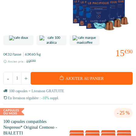
15
€90
0
€32
/tasse
63
€60
/kg
19
€90
Ancien prix :
-
+
AJOUTER AU PANIER
100 capsules = Livraison GRATUITE
En livraison régulière :
-10%
suppl.
- 25 %
100 capsules compatibles
Nespresso* Original Cremoso -
BIALETTI