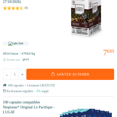
27/10/2026)
(
8
)
7
€89
0
€26
/tasse
47
€82
/kg
9
€10
Ancien prix :
-
+
AJOUTER AU PANIER
100 capsules = Livraison GRATUITE
En livraison régulière :
-5%
suppl.
100 capsules compatibles
Nespresso* Original Le Pacifique -
LUGAT