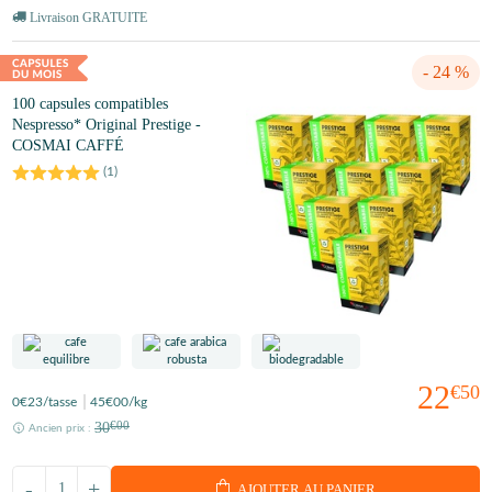
Livraison GRATUITE
- 24 %
100 capsules compatibles
Nespresso* Original Prestige -
COSMAI CAFFÉ
(
1
)
22
€50
0
€23
/tasse
45
€00
/kg
30
€00
Ancien prix :
-
+
AJOUTER AU PANIER