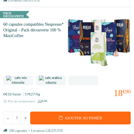
Livraison GRATUITE
60 capsules compatibles Nespresso*
Original - Pack découverte 100 %
MaxiCoffee
18
€90
0
€32
/tasse
57
€27
/kg
22
€40
Prix de comparaison :
-
+
AJOUTER AU PANIER
100 capsules = Livraison GRATUITE