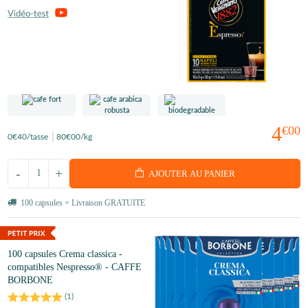
4
€00
0
€40
/tasse
80
€00
/kg
-
+
AJOUTER AU PANIER
100 capsules = Livraison GRATUITE
100 capsules Crema classica -
compatibles Nespresso® - CAFFE
BORBONE
(
1
)