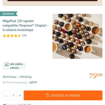
MégaPack 250 capsules
compatibles Nespresso* Original -
la solution économique
(
38
)
75
€90
0
€30
/tasse
55
€20
/kg
89
€90
Prix de comparaison :
-
+
AJOUTER AU PANIER