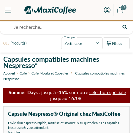
0
Trier par
685
Filtres
Produit(s)
Capsules compatibles machines
Nespresso*
Accueil
Café
Café Moulu et Capsules
Capsules compatibles machines
Nespresso*
Summer Days
: jusqu'à
-15%
sur notre
sélection spéciale
jusqu'au 16/08
Capsule Nespresso® Original chez MaxiCoffee
Envie d’un espresso rapide, maîtrisé et savoureux au quotidien ? Les capsules
Nespresso® vous attendent.
Voir plus