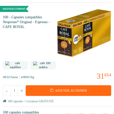
100 - Capsules compatibles
Nespresso* Original - Espresso -
CAFE ROYAL
31
€64
0
€32
/tasse
60
€85
/kg
-
+
AJOUTER AU PANIER
100 capsules = Livraison GRATUITE
100 capsules compatibles