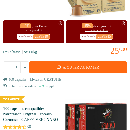
-10%
-15%
pour l'achat
dès 2 produits
de ce produit
sur cette sélection
26ETE10
26ETE15
avec le code
avec le code
25
€00
0
€25
/tasse
5
€00
/kg
-
+
AJOUTER AU PANIER
100 capsules = Livraison GRATUITE
En livraison régulière :
-5%
suppl.
100 capsules compatibles
Nespresso* Original Espresso
Cremoso - CAFFE VERGNANO
(
2
)