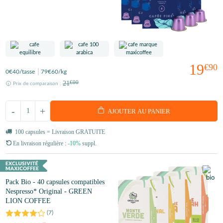
19
€90
0
€40
/tasse
79
€60
/kg
21
€00
Prix de comparaison :
-
+
AJOUTER AU PANIER
100 capsules = Livraison GRATUITE
En livraison régulière :
-10%
suppl.
Pack Bio - 40 capsules compatibles
Nespresso* Original - GREEN
LION COFFEE
(
7
)