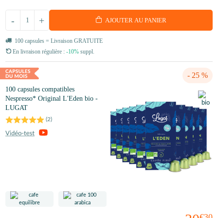
-
+
AJOUTER AU PANIER
100 capsules = Livraison GRATUITE
En livraison régulière :
-10%
suppl.
- 25 %
100 capsules compatibles
Nespresso* Original L'Eden bio -
LUGAT
(
2
)
€30