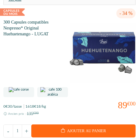
- 34 %
300 Capsules compatibles
Nespresso* Original
Huehuetenango - LUGAT
89
€00
0
€30
/tasse
1618
€18
/kg
135
€00
Ancien prix :
-
+
AJOUTER AU PANIER