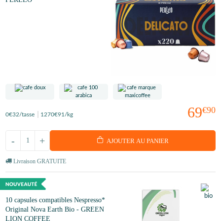
69
€90
0
€32
/tasse
1270
€91
/kg
-
+
AJOUTER AU PANIER
Livraison GRATUITE
10 capsules compatibles Nespresso*
Original Nova Earth Bio - GREEN
LION COFFEE