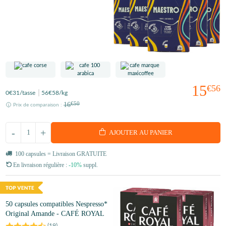
15
€56
0
€31
/tasse
56
€58
/kg
16
€50
Prix de comparaison :
-
+
AJOUTER AU PANIER
100 capsules = Livraison GRATUITE
En livraison régulière :
-10%
suppl.
50 capsules compatibles Nespresso*
Original Amande - CAFÉ ROYAL
(
19
)