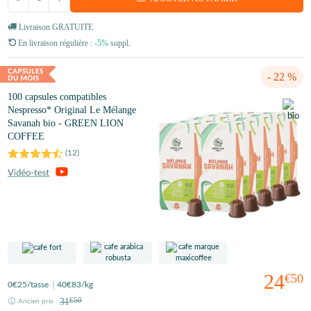
Livraison GRATUITE
En livraison régulière :
-5%
suppl.
- 22 %
100 capsules compatibles
Nespresso* Original Le Mélange
Savanah bio - GREEN LION
COFFEE
(
12
)
24
€50
0
€25
/tasse
40
€83
/kg
31
€50
Ancien prix :