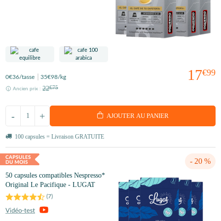
17
€99
0
€36
/tasse
35
€98
/kg
22
€75
Ancien prix :
-
+
AJOUTER AU PANIER
100 capsules = Livraison GRATUITE
- 20 %
50 capsules compatibles Nespresso*
Original Le Pacifique - LUGAT
(
7
)