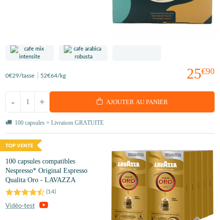
25
€90
0
€29
/tasse
52
€64
/kg
-
+
AJOUTER AU PANIER
100 capsules = Livraison GRATUITE
100 capsules compatibles
Nespresso* Original Espresso
Qualita Oro - LAVAZZA
(
14
)