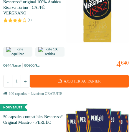
Nespresso* original 100% Arabica
Riserva Torino - CAFFÈ
VERGNANO
(
1
)
4
€40
0
€44
/tasse
80
€00
/kg
-
+
AJOUTER AU PANIER
100 capsules = Livraison GRATUITE
50 capsules compatibles Nespresso*
Original Maestro - PERLÉO