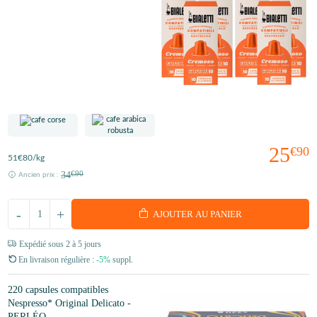
25
€90
51
€80
/kg
34
€90
Ancien prix :
-
+
AJOUTER AU PANIER
Expédié sous 2 à 5 jours
En livraison régulière :
-5%
suppl.
220 capsules compatibles
Nespresso* Original Delicato -
PERLÉO