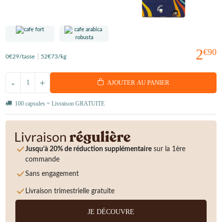
2
€90
0
€29
/tasse
52
€73
/kg
-
+
AJOUTER AU PANIER
100 capsules = Livraison GRATUITE
Jusqu’à 20% de réduction supplémentaire
sur la 1ère
commande
Sans engagement
Livraison trimestrielle gratuite
JE DÉCOUVRE