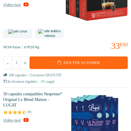
33
€60
0
€34
/tasse
67
€20
/kg
-
+
AJOUTER AU PANIER
100 capsules = Livraison GRATUITE
En livraison régulière :
-5%
suppl.
50 capsules compatibles Nespresso*
Original Le Blend Maison -
LUGAT
(
9
)