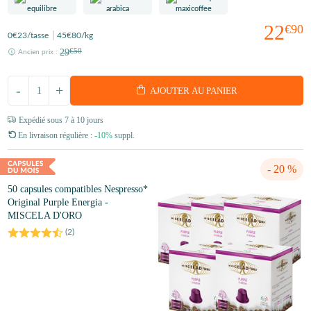
22
€90
0
€23
/tasse
45
€80
/kg
29
€50
Ancien prix :
-
+
AJOUTER AU PANIER
Expédié sous 7 à 10 jours
En livraison régulière :
-10%
suppl.
- 20 %
50 capsules compatibles Nespresso*
Original Purple Energia -
MISCELA D'ORO
(
2
)