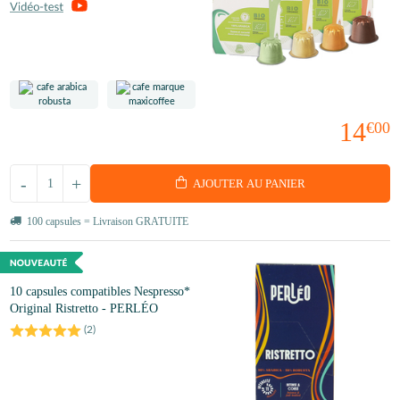
14
€00
-
+
AJOUTER AU PANIER
100 capsules = Livraison GRATUITE
10 capsules compatibles Nespresso*
Original Ristretto - PERLÉO
(
2
)