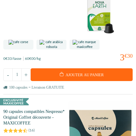
3
€30
0
€33
/tasse
60
€00
/kg
-
+
AJOUTER AU PANIER
100 capsules = Livraison GRATUITE
90 capsules compatibles Nespresso*
Original Coffret découverte -
MAXICOFFEE
(
16
)