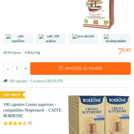
7
€49
0
€50
/tasse
93
€62
/kg
-
+
AJOUTER AU PANIER
100 capsules = Livraison GRATUITE
100 capsules Crema superiore -
compatibles Nespresso® - CAFFE
BORBONE
(
6
)