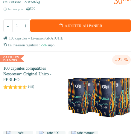
30
0
€30
/tasse
60
€60
/kg
40
€50
Ancien prix :
-
+
AJOUTER AU PANIER
100 capsules = Livraison GRATUITE
En livraison régulière :
-5%
suppl.
- 22 %
100 capsules compatibles
Nespresso* Original Unico -
PERLEO
(
15
)