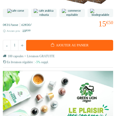
15
€50
0
€31
/tasse
62
€00
/
19
€50
Ancien prix :
-
+
AJOUTER AU PANIER
100 capsules = Livraison GRATUITE
En livraison régulière :
-5%
suppl.