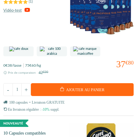
(
1
)
37
€80
0
€38
/tasse
75
€60
/kg
42
€00
Prix de comparaison :
-
+
AJOUTER AU PANIER
100 capsules = Livraison GRATUITE
En livraison régulière :
-10%
suppl.
10 Capsules compatibles