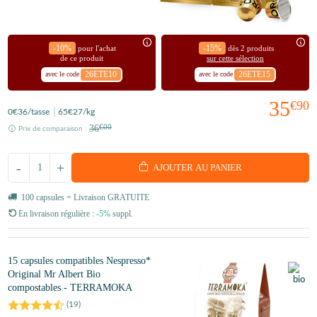
-10%
-15%
pour l'achat
dès 2 produits
de ce produit
sur cette sélection
26ETE10
26ETE15
avec le code
avec le code
35
€90
0
€36
/tasse
65
€27
/kg
36
€00
Prix de comparaison :
-
+
AJOUTER AU PANIER
100 capsules = Livraison GRATUITE
En livraison régulière :
-5%
suppl.
15 capsules compatibles Nespresso*
Original Mr Albert Bio
compostables - TERRAMOKA
(
19
)