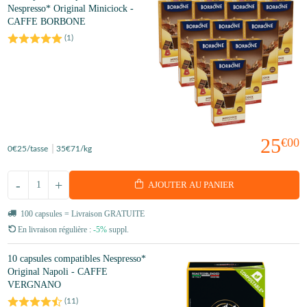
Nespresso* Original Miniciock -
CAFFE BORBONE
(
1
)
25
€00
0
€25
/tasse
35
€71
/kg
-
+
AJOUTER AU PANIER
100 capsules = Livraison GRATUITE
En livraison régulière :
-5%
suppl.
10 capsules compatibles Nespresso*
Original Napoli - CAFFE
VERGNANO
(
11
)