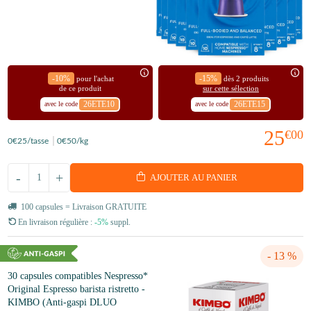
-10%
-15%
pour l'achat
dès 2 produits
de ce produit
sur cette sélection
26ETE10
26ETE15
avec le code
avec le code
25
€00
0
€25
/tasse
0
€50
/kg
-
+
AJOUTER AU PANIER
100 capsules = Livraison GRATUITE
En livraison régulière :
-5%
suppl.
- 13 %
30 capsules compatibles Nespresso*
Original Espresso barista ristretto -
KIMBO (Anti-gaspi DLUO