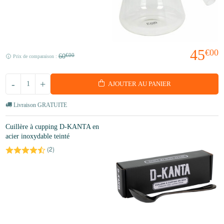
45
€00
60
€00
Prix de comparaison :
-
+
AJOUTER AU PANIER
Livraison GRATUITE
Cuillère à cupping D-KANTA en
acier inoxydable teinté
(
2
)