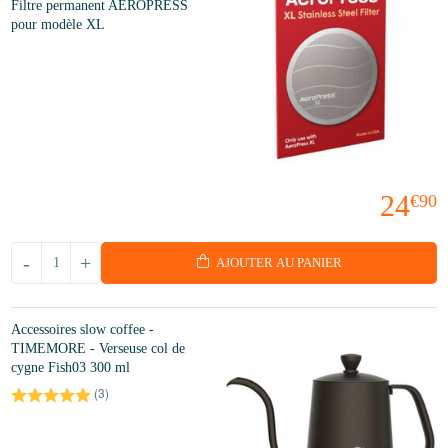
Filtre permanent AEROPRESS
pour modèle XL
24
€90
-
+
AJOUTER AU PANIER
Accessoires slow coffee -
TIMEMORE - Verseuse col de
cygne Fish03 300 ml
(
3
)