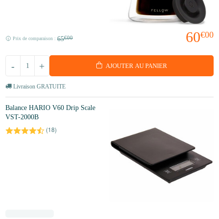
60
€00
65
€00
Prix de comparaison :
-
+
AJOUTER AU PANIER
Livraison GRATUITE
Balance HARIO V60 Drip Scale
VST-2000B
(
18
)