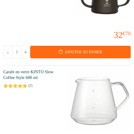
32
€70
-
+
AJOUTER AU PANIER
Carafe en verre KINTO Slow
Coffee Style 600 ml
(
2
)