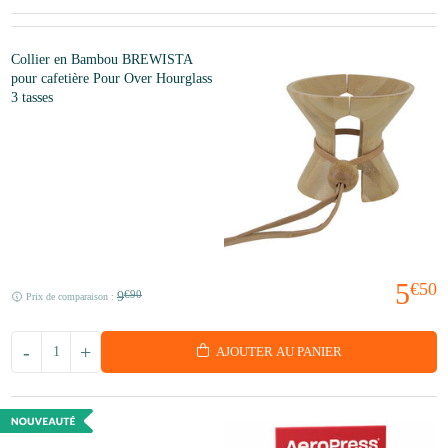
Collier en Bambou BREWISTA
pour cafetière Pour Over Hourglass
3 tasses
5
€50
9
€90
Prix de comparaison :
-
+
AJOUTER AU PANIER