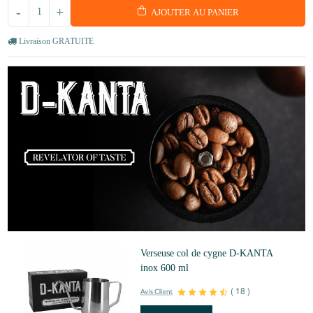
-
+
AJOUTER AU PANIER
Livraison GRATUITE
Verseuse col de cygne D-KANTA
inox 600 ml
(
18
)