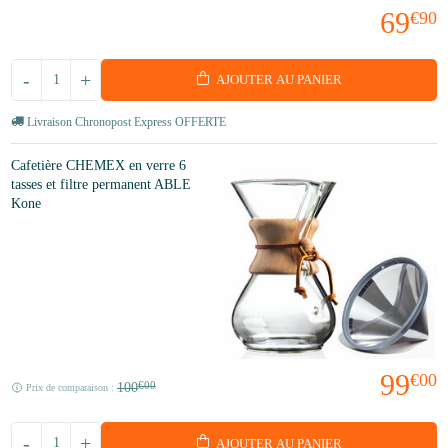
69
€90
-
+
AJOUTER AU PANIER
Livraison Chronopost Express OFFERTE
Cafetière CHEMEX en verre 6
tasses et filtre permanent ABLE
Kone
99
€00
100
€00
Prix de comparaison :
-
+
AJOUTER AU PANIER