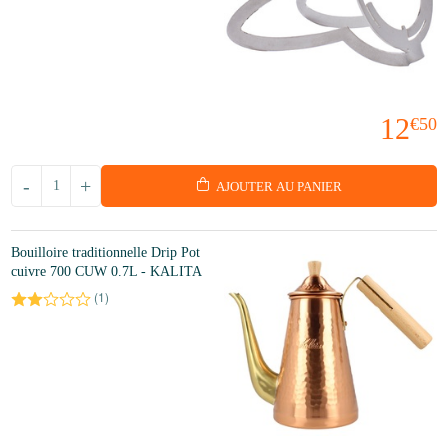
12
€50
-
+
AJOUTER AU PANIER
Bouilloire traditionnelle Drip Pot
cuivre 700 CUW 0.7L - KALITA
(
1
)