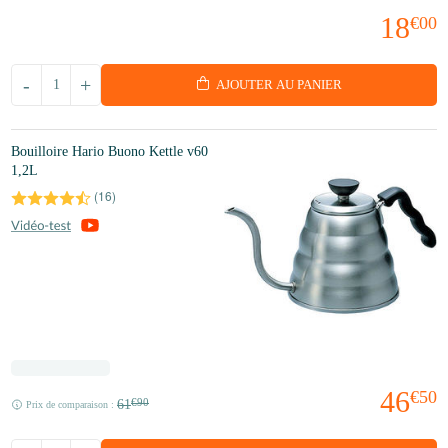
18
€00
-
+
AJOUTER AU PANIER
Bouilloire Hario Buono Kettle v60
1,2L
(
16
)
46
€50
61
€90
Prix de comparaison :