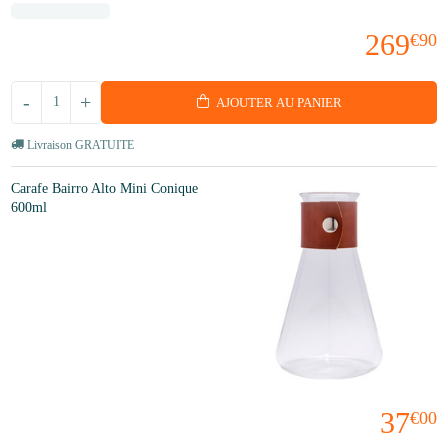
269
€90
-
+
AJOUTER AU PANIER
Livraison GRATUITE
Carafe Bairro Alto Mini Conique
600ml
37
€00