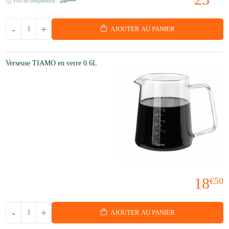
26
Prix de comparaison :
-
+
AJOUTER AU PANIER
Verseuse TIAMO en verre 0.6L
18
€50
-
+
AJOUTER AU PANIER