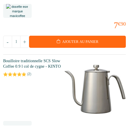
7
€90
-
+
AJOUTER AU PANIER
Bouilloire traditionnelle SCS Slow
Coffee 0.9 l col de cygne - KINTO
(
2
)