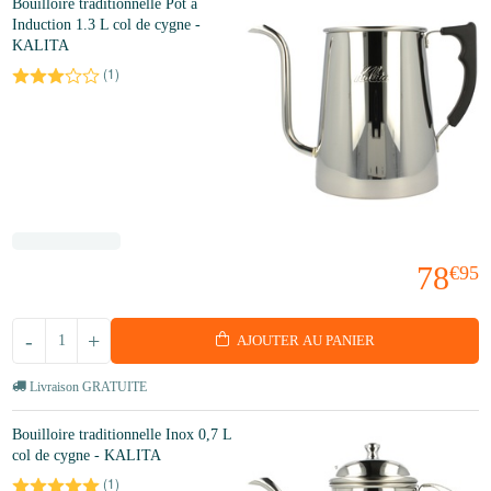
Bouilloire traditionnelle Pot à
Induction 1.3 L col de cygne -
KALITA
(
1
)
78
€95
-
+
AJOUTER AU PANIER
Livraison GRATUITE
Bouilloire traditionnelle Inox 0,7 L
col de cygne - KALITA
(
1
)