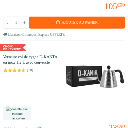
105
€00
-
+
AJOUTER AU PANIER
Livraison Chronopost Express OFFERTE
Verseuse col de cygne D-KANTA
en inox 1,2 L avec couvercle
(
10
)
23
€90
€90