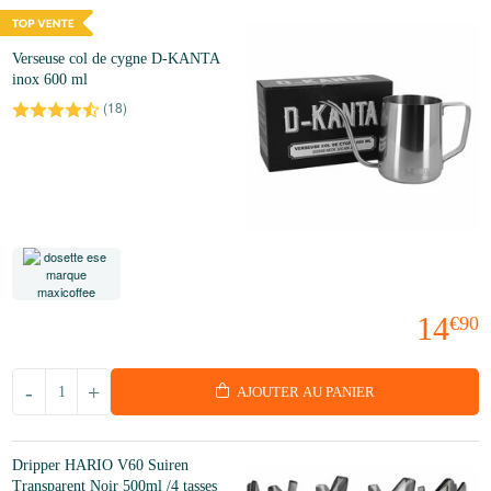
Verseuse col de cygne D-KANTA
inox 600 ml
(
18
)
14
€90
-
+
AJOUTER AU PANIER
Dripper HARIO V60 Suiren
Transparent Noir 500ml /4 tasses