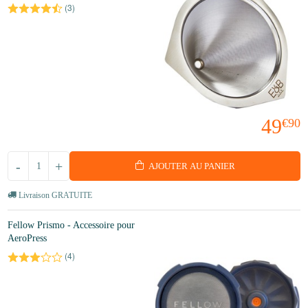
(
3
)
49
€90
-
+
AJOUTER AU PANIER
Livraison GRATUITE
Fellow Prismo - Accessoire pour
AeroPress
(
4
)