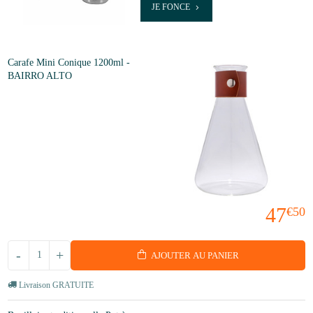
JE FONCE
Carafe Mini Conique 1200ml -
BAIRRO ALTO
47
€50
-
+
AJOUTER AU PANIER
Livraison GRATUITE