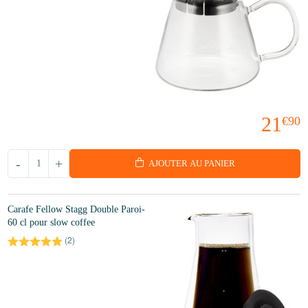
21
€90
-
+
AJOUTER AU PANIER
Carafe Fellow Stagg Double Paroi-
60 cl pour slow coffee
(
2
)