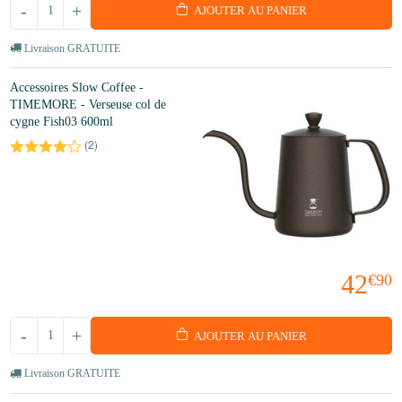
-
+
AJOUTER AU PANIER
Livraison GRATUITE
Accessoires Slow Coffee -
TIMEMORE - Verseuse col de
cygne Fish03 600ml
(
2
)
42
€90
-
+
AJOUTER AU PANIER
Livraison GRATUITE