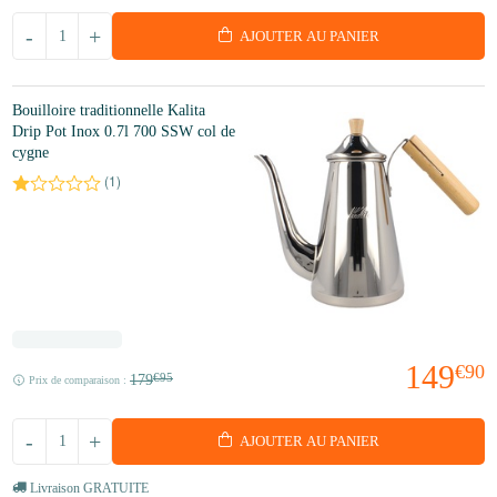
-
+
AJOUTER AU PANIER
Bouilloire traditionnelle Kalita
Drip Pot Inox 0.7l 700 SSW col de
cygne
(
1
)
149
€90
179
€95
Prix de comparaison :
-
+
AJOUTER AU PANIER
Livraison GRATUITE