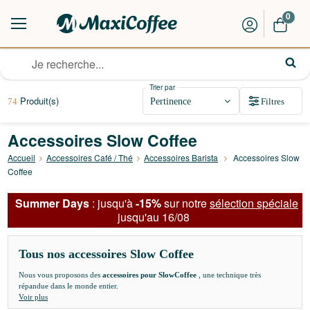
0
Trier par
Produit(s)
Filtres
74
Accessoires Slow Coffee
Accueil
Accessoires Café / Thé
Accessoires Barista
Accessoires Slow
Coffee
Summer Days
: jusqu'à
-15%
sur notre
sélection spéciale
jusqu'au 16/08
Tous nos accessoires Slow Coffee
Nous vous proposons des
accessoires pour SlowCoffee
, une technique très
répandue dans le monde entier.
Voir plus