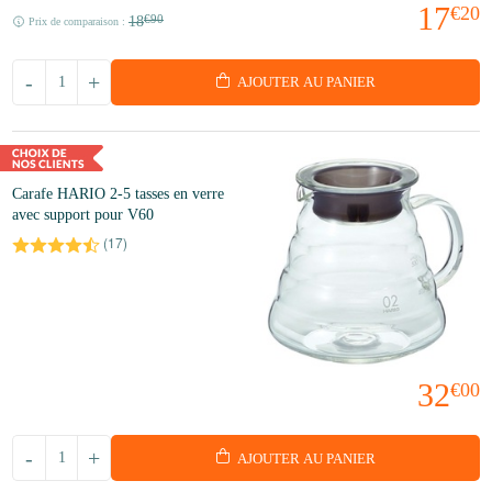
17
€20
18
€90
Prix de comparaison :
-
+
AJOUTER AU PANIER
Carafe HARIO 2-5 tasses en verre
avec support pour V60
(
17
)
32
€00
-
+
AJOUTER AU PANIER