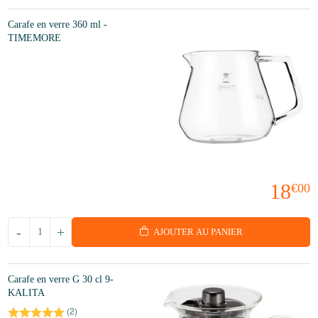
Carafe en verre 360 ml -
TIMEMORE
18
€00
-
+
AJOUTER AU PANIER
Carafe en verre G 30 cl 9-
KALITA
(
2
)