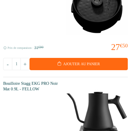
27
€50
31
€90
Prix de comparaison :
-
+
AJOUTER AU PANIER
Bouilloire Stagg EKG PRO Noir
Mat 0.9L - FELLOW