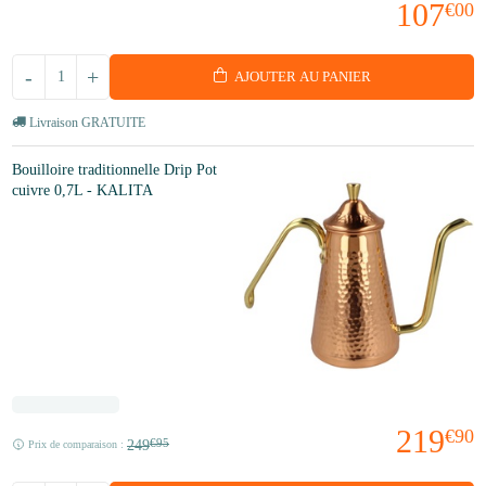
107
€00
-
+
AJOUTER AU PANIER
Livraison GRATUITE
Bouilloire traditionnelle Drip Pot
cuivre 0,7L - KALITA
219
€90
249
€95
Prix de comparaison :