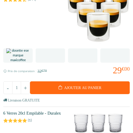
29
€00
32
€70
Prix de comparaison :
-
+
AJOUTER AU PANIER
Livraison GRATUITE
6 Verres 20cl Empilable - Duralex
(
1
)