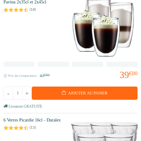
Pavina 2x35cl et 2x45cl
(
18
)
39
€00
43
€80
Prix de comparaison :
-
+
AJOUTER AU PANIER
Livraison GRATUITE
6 Verres Picardie 16cl - Duralex
(
15
)