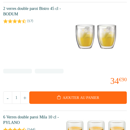
2 verres double paroi Bistro 45 cl -
BODUM
(
17
)
34
€90
-
+
AJOUTER AU PANIER
6 Verres double paroi Mila 10 cl -
PYLANO
(
144
)