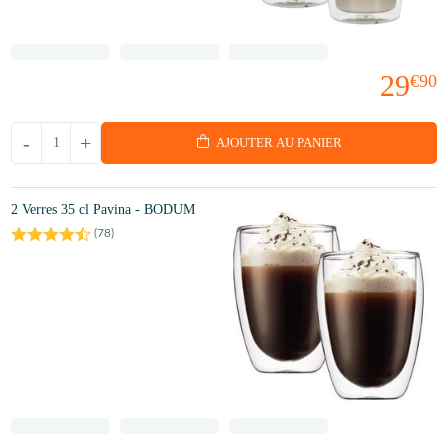
29
€90
-
+
AJOUTER AU PANIER
2 Verres 35 cl Pavina - BODUM
(
78
)