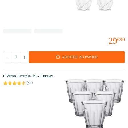
29
€90
-
+
AJOUTER AU PANIER
6 Verres Picardie 9cl - Duralex
(
41
)