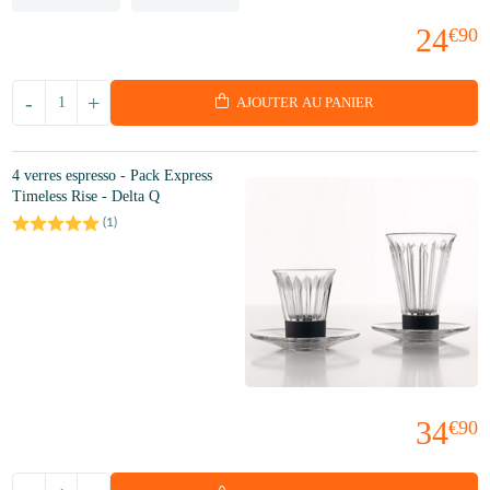
24
€90
-
+
AJOUTER AU PANIER
4 verres espresso - Pack Express
Timeless Rise - Delta Q
(
1
)
34
€90