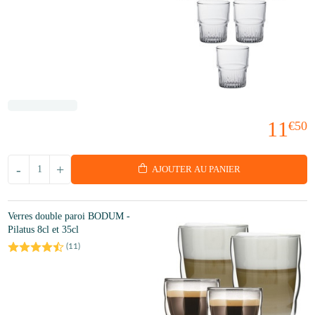
11
€50
-
+
AJOUTER AU PANIER
Verres double paroi BODUM -
Pilatus 8cl et 35cl
(
11
)