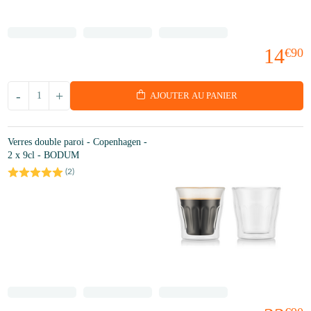
14
€90
-
+
AJOUTER AU PANIER
Verres double paroi - Copenhagen -
2 x 9cl - BODUM
(
2
)