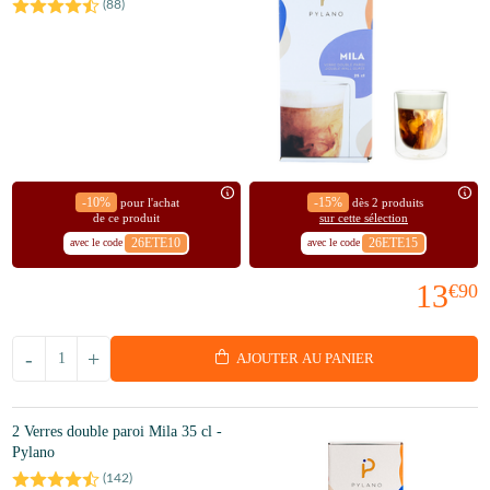
(
88
)
-10%
-15%
pour l'achat
dès 2 produits
de ce produit
sur cette sélection
26ETE10
26ETE15
avec le code
avec le code
13
€90
-
+
AJOUTER AU PANIER
2 Verres double paroi Mila 35 cl -
Pylano
(
142
)