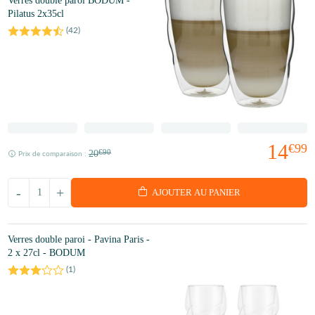
Verres double paroi BODUM -
Pilatus 2x35cl
(
42
)
14
€99
20
€90
Prix de comparaison :
-
+
AJOUTER AU PANIER
Verres double paroi - Pavina Paris -
2 x 27cl - BODUM
(
1
)