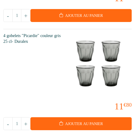
-
+
AJOUTER AU PANIER
4 gobelets "Picardie" couleur gris
25 cl- Duralex
11
€80
-
+
AJOUTER AU PANIER