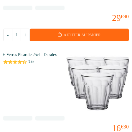
29
€90
-
+
AJOUTER AU PANIER
6 Verres Picardie 25cl - Duralex
(
16
)
16
€30