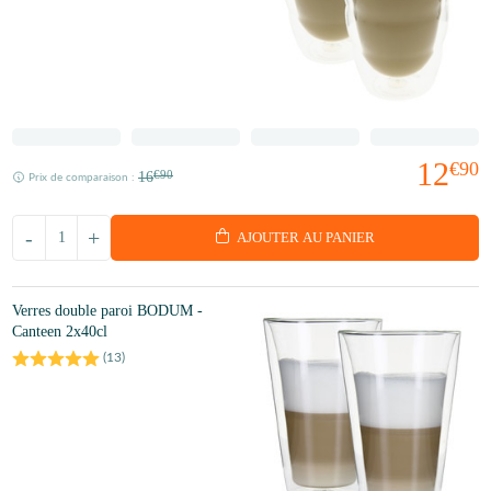
12
€90
16
€90
Prix de comparaison :
-
+
AJOUTER AU PANIER
Verres double paroi BODUM -
Canteen 2x40cl
(
13
)