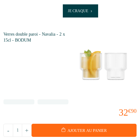
JE CRAQUE
Verres double paroi - Navalia - 2 x
15cl - BODUM
32
€90
-
+
AJOUTER AU PANIER