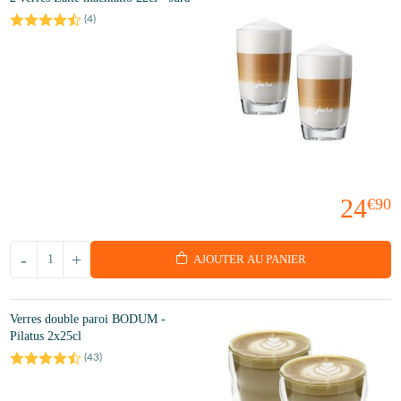
(
4
)
24
€90
-
+
AJOUTER AU PANIER
Verres double paroi BODUM -
Pilatus 2x25cl
(
43
)