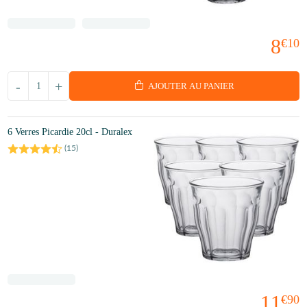
8
€10
-
+
AJOUTER AU PANIER
6 Verres Picardie 20cl - Duralex
(
15
)
11
€90