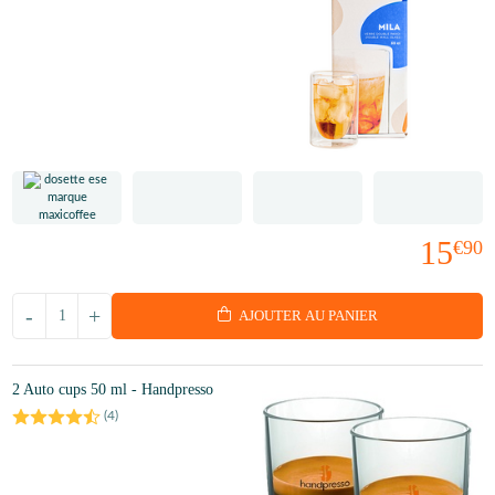
15
€90
-
+
AJOUTER AU PANIER
2 Auto cups 50 ml - Handpresso
(
4
)