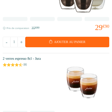
29
€90
35
€80
Prix de comparaison :
-
+
AJOUTER AU PANIER
2 verres espresso 8cl - Jura
(
8
)