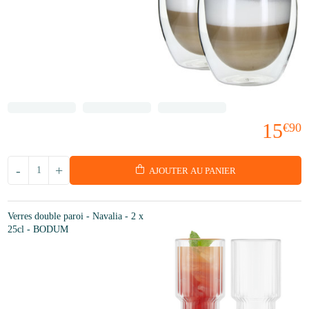
15
€90
-
+
AJOUTER AU PANIER
Verres double paroi - Navalia - 2 x
25cl - BODUM