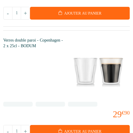
-
+
AJOUTER AU PANIER
Verres double paroi - Copenhagen -
2 x 25cl - BODUM
29
€90
-
+
AJOUTER AU PANIER