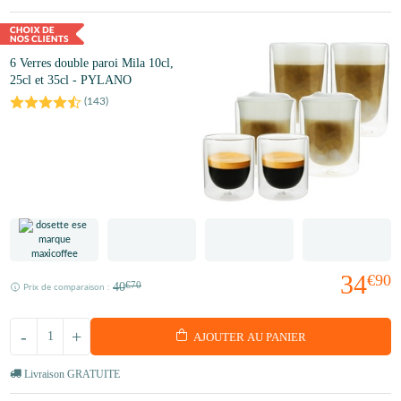
6 Verres double paroi Mila 10cl,
25cl et 35cl - PYLANO
(
143
)
34
€90
40
€70
Prix de comparaison :
-
+
AJOUTER AU PANIER
Livraison GRATUITE