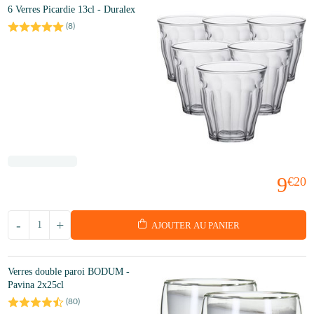
6 Verres Picardie 13cl - Duralex
(
8
)
9
€20
-
+
AJOUTER AU PANIER
Verres double paroi BODUM -
Pavina 2x25cl
(
80
)