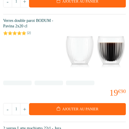
-
+
AJOUTER AU PANIER
Verres double paroi BODUM -
Pavina 2x20 cl
(
2
)
19
€90
-
+
AJOUTER AU PANIER
2 verres Latte machiatto 22cl - Jura