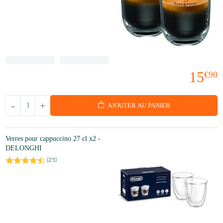
15
€90
-
+
AJOUTER AU PANIER
Verres pour cappuccino 27 cl x2 -
DELONGHI
(
25
)