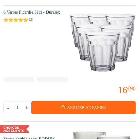
6 Verres Picardie 31cl - Duralex
(
2
)
16
€90
-
+
AJOUTER AU PANIER