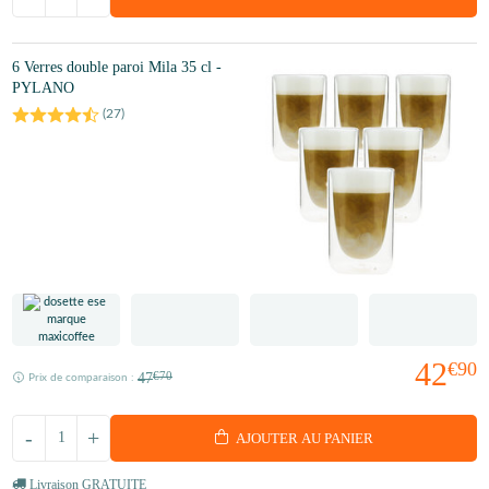
6 Verres double paroi Mila 35 cl -
PYLANO
(
27
)
42
€90
47
€70
Prix de comparaison :
-
+
AJOUTER AU PANIER
Livraison GRATUITE