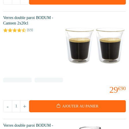
Verres double paroi BODUM -
Canteen 2x20cl
(
15
)
29
€90
-
+
AJOUTER AU PANIER
Verres double paroi BODUM -