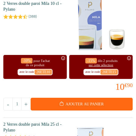
2 Verres double paroi Mila 10 cl -
Pylano
(
388
)
-10%
-15%
pour l'achat
dès 2 produits
de ce produit
sur cette sélection
26ETE10
26ETE15
avec le code
avec le code
10
€90
-
+
AJOUTER AU PANIER
2 Verres double paroi Mila 25 cl -
Pylano