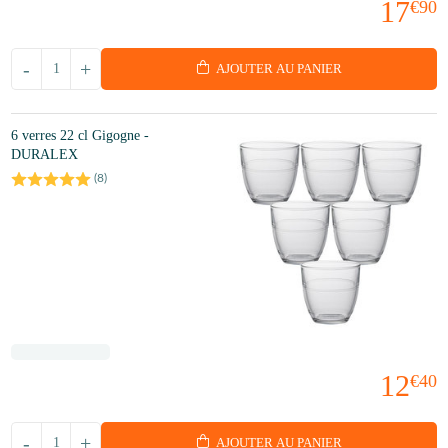
17
€90
-
+
AJOUTER AU PANIER
6 verres 22 cl Gigogne -
DURALEX
(
8
)
12
€40
-
+
AJOUTER AU PANIER