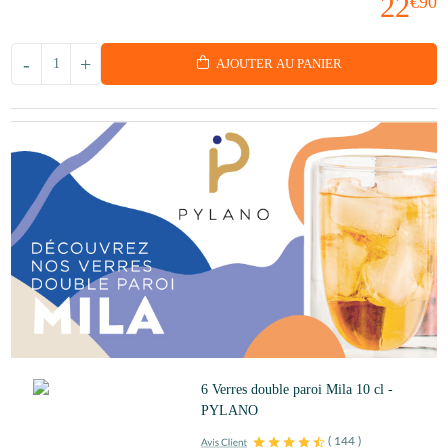
22
€90
-
+
AJOUTER AU PANIER
6 Verres double paroi Mila 10 cl -
PYLANO
(
144
)