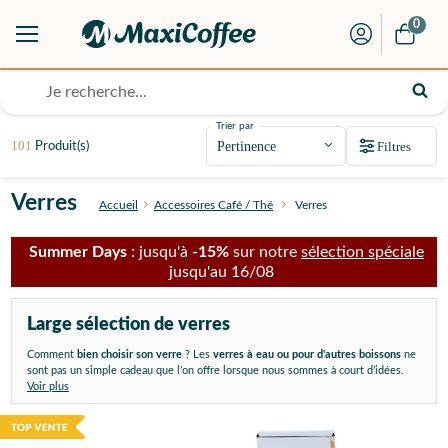
0
Trier par
101
Filtres
Produit(s)
Verres
Accueil
Accessoires Café / Thé
Verres
Summer Days
: jusqu'à
-15%
sur notre
sélection spéciale
jusqu'au 16/08
Large sélection de verres
Comment
bien choisir son verre
? Les
verres à eau
ou pour d'autres boissons
ne
sont pas un simple cadeau que l’on offre lorsque nous sommes à court d’idées.
Voir plus