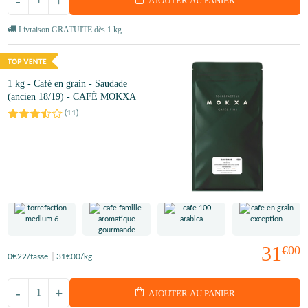
-
+
AJOUTER AU PANIER
Livraison GRATUITE dès 1 kg
1 kg - Café en grain - Saudade
(ancien 18/19) - CAFÉ MOKXA
(
11
)
31
€00
0
€22
/tasse
31
€00
/kg
-
+
AJOUTER AU PANIER