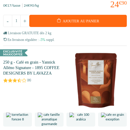
24
€90
0
€17
/tasse
24
€90
/kg
-
+
AJOUTER AU PANIER
Livraison GRATUITE dès 2 kg
En livraison régulière :
-5%
suppl.
250 g - Café en grain - Yannick
Alléno Signature - 1895 COFFEE
DESIGNERS BY LAVAZZA
(
8
)