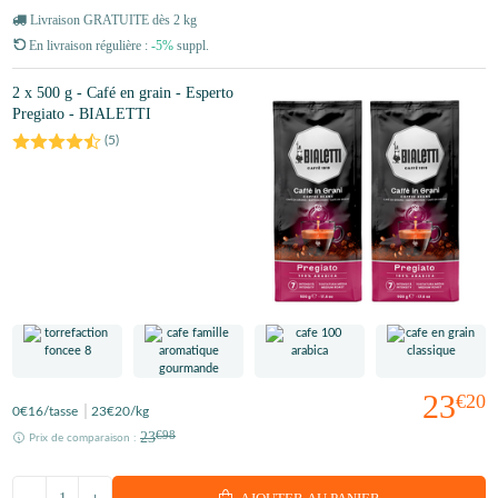
Livraison GRATUITE dès 2 kg
En livraison régulière :
-5%
suppl.
2 x 500 g - Café en grain - Esperto
Pregiato - BIALETTI
(
5
)
23
€20
0
€16
/tasse
23
€20
/kg
23
€98
Prix de comparaison :