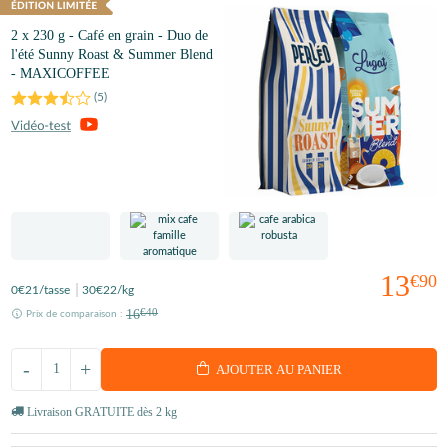
2 x 230 g - Café en grain - Duo de
l'été Sunny Roast & Summer Blend
- MAXICOFFEE
(
5
)
13
€90
0
€21
/tasse
30
€22
/kg
16
€40
Prix de comparaison :
-
+
AJOUTER AU PANIER
Livraison GRATUITE dès 2 kg