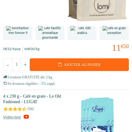
11
€50
0
€32
/tasse
46
€00
/kg
-
+
AJOUTER AU PANIER
Livraison GRATUITE dès 2 kg
En livraison régulière :
-5%
suppl.
4 x 230 g - Café en grain - Le Old
Fashioned - LUGAT
(
36
)