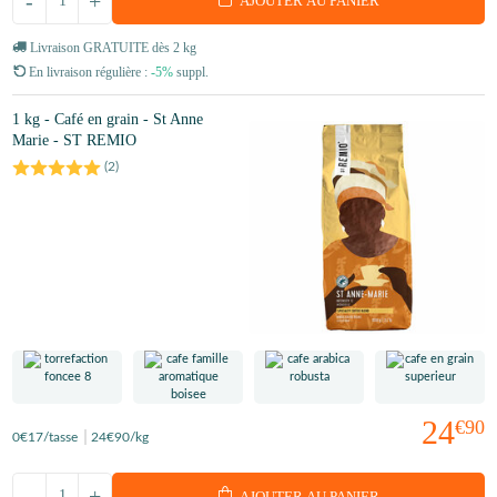
-
+
AJOUTER AU PANIER
Livraison GRATUITE dès 2 kg
En livraison régulière :
-5%
suppl.
1 kg - Café en grain - St Anne
Marie - ST REMIO
(
2
)
24
€90
0
€17
/tasse
24
€90
/kg
-
+
AJOUTER AU PANIER