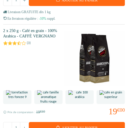
-
+
AJOUTER AU PANIER
Livraison GRATUITE dès 1 kg
En livraison régulière :
-10%
suppl.
2 x 250 g - Café en grain - 100%
Arabica - CAFFÈ VERGNANO
(
3
)
19
€00
19
€60
Prix de comparaison :
-
+
AJOUTER AU PANIER