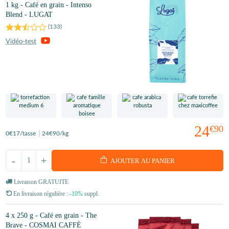
1 kg - Café en grain - Intenso
Blend - LUGAT
(
133
)
24
€90
0
€17
/tasse
24
€90
/kg
-
+
AJOUTER AU PANIER
Livraison GRATUITE
En livraison régulière :
-10%
suppl.
4 x 250 g - Café en grain - The
Brave - COSMAI CAFFÈ