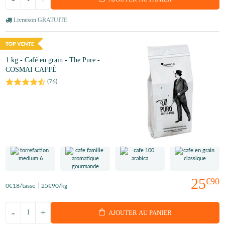
Livraison GRATUITE
1 kg - Café en grain - The Pure -
COSMAI CAFFÈ
(
76
)
25
€90
0
€18
/tasse
25
€90
/kg
-
+
AJOUTER AU PANIER