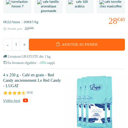
28
€40
0
€22
/tasse
30
€87
/kg
35
€60
Ancien prix :
-
+
AJOUTER AU PANIER
Livraison GRATUITE dès 1 kg
En livraison régulière :
-10%
suppl.
4 x 250 g - Café en grain - Red
Candy anciennement Le Red Candy
- LUGAT
(
93
)