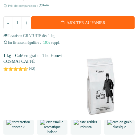
27
€20
Prix de comparaison :
-
+
AJOUTER AU PANIER
Livraison GRATUITE dès 1 kg
En livraison régulière :
-10%
suppl.
1 kg - Café en grain - The Honest -
COSMAI CAFFÈ
(
43
)