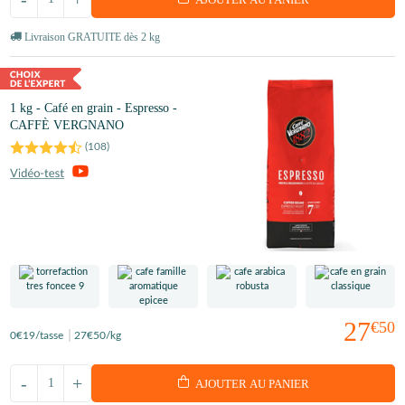
Livraison GRATUITE dès 2 kg
1 kg - Café en grain - Espresso -
CAFFÈ VERGNANO
(
108
)
27
€50
0
€19
/tasse
27
€50
/kg
-
+
AJOUTER AU PANIER