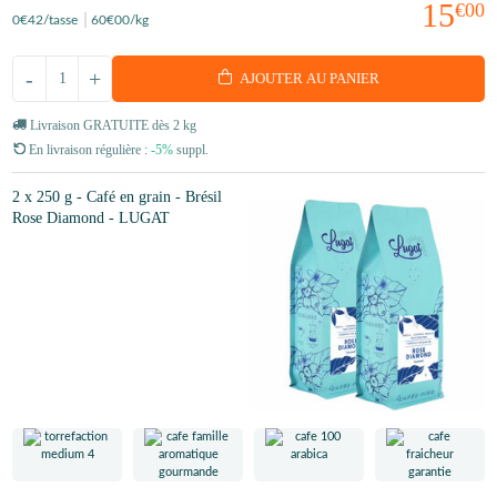
15
€00
0
€42
/tasse
60
€00
/kg
-
+
AJOUTER AU PANIER
Livraison GRATUITE dès 2 kg
En livraison régulière :
-5%
suppl.
2 x 250 g - Café en grain - Brésil
Rose Diamond - LUGAT