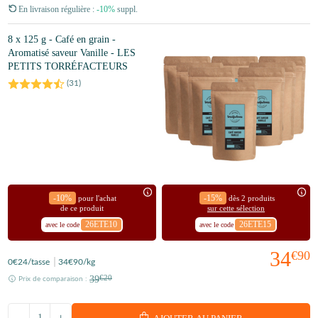
En livraison régulière :
-10%
suppl.
8 x 125 g - Café en grain -
Aromatisé saveur Vanille - LES
PETITS TORRÉFACTEURS
(
31
)
-10%
-15%
pour l'achat
dès 2 produits
de ce produit
sur cette sélection
26ETE10
26ETE15
avec le code
avec le code
34
€90
0
€24
/tasse
34
€90
/kg
39
€20
Prix de comparaison :