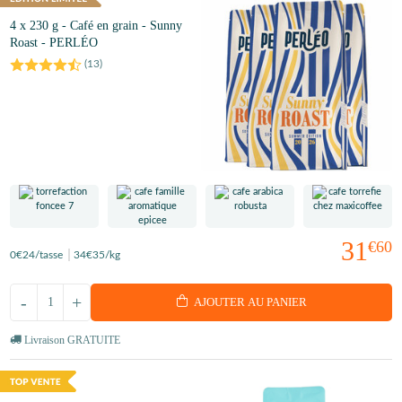
4 x 230 g - Café en grain - Sunny
Roast - PERLÉO
(
13
)
31
€60
0
€24
/tasse
34
€35
/kg
-
+
AJOUTER AU PANIER
Livraison GRATUITE