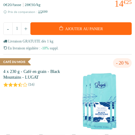
14
€25
0
€20
/tasse
28
€50
/kg
15
€00
Prix de comparaison :
-
+
AJOUTER AU PANIER
Livraison GRATUITE dès 1 kg
En livraison régulière :
-10%
suppl.
- 20 %
4 x 230 g - Café en grain - Black
Mountains - LUGAT
(
16
)