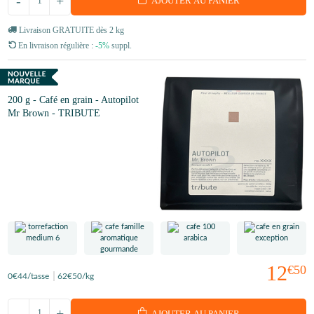
-
+
AJOUTER AU PANIER
Livraison GRATUITE dès 2 kg
En livraison régulière :
-5%
suppl.
200 g - Café en grain - Autopilot
Mr Brown - TRIBUTE
12
€50
0
€44
/tasse
62
€50
/kg
-
+
AJOUTER AU PANIER