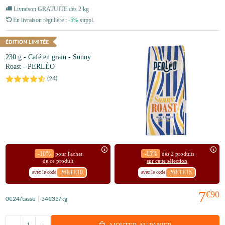
Livraison GRATUITE dès 2 kg
En livraison régulière :
-5%
suppl.
230 g - Café en grain - Sunny
Roast - PERLÉO
(
24
)
-10%
-15%
pour l'achat
dès 2 produits
de ce produit
sur cette sélection
26ETE10
26ETE15
avec le code
avec le code
7
€90
0
€24
/tasse
34
€35
/kg