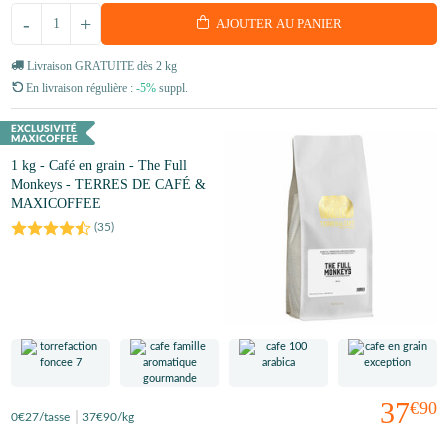
-
+
AJOUTER AU PANIER
Livraison GRATUITE dès 2 kg
En livraison régulière :
-5%
suppl.
1 kg - Café en grain - The Full
Monkeys - TERRES DE CAFÉ &
MAXICOFFEE
(
35
)
37
€90
0
€27
/tasse
37
€90
/kg