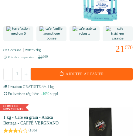
21
€70
0
€17
/tasse
23
€59
/kg
23
€60
Prix de comparaison :
-
+
AJOUTER AU PANIER
Livraison GRATUITE dès 1 kg
En livraison régulière :
-10%
suppl.
1 kg - Café en grain - Antica
Bottega - CAFFÈ VERGNANO
(
186
)