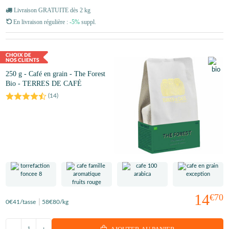
Livraison GRATUITE dès 2 kg
En livraison régulière :
-5%
suppl.
250 g - Café en grain - The Forest
Bio - TERRES DE CAFÉ
(
14
)
14
€70
0
€41
/tasse
58
€80
/kg