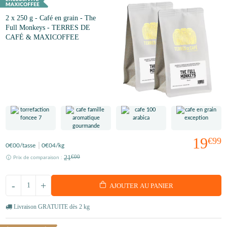
2 x 250 g - Café en grain - The
Full Monkeys - TERRES DE
CAFÉ & MAXICOFFEE
19
€99
0
€00
/tasse
0
€04
/kg
21
€00
Prix de comparaison :
-
+
AJOUTER AU PANIER
Livraison GRATUITE dès 2 kg