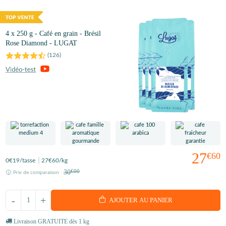
4 x 250 g - Café en grain - Brésil
Rose Diamond - LUGAT
(
126
)
27
€60
0
€19
/tasse
27
€60
/kg
30
€00
Prix de comparaison :
-
+
AJOUTER AU PANIER
Livraison GRATUITE dès 1 kg