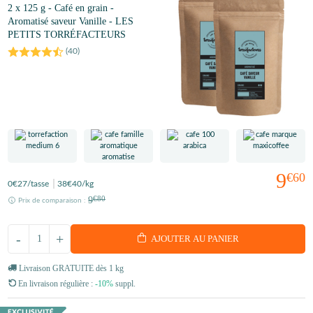
2 x 125 g - Café en grain -
Aromatisé saveur Vanille - LES
PETITS TORRÉFACTEURS
(
40
)
9
€60
0
€27
/tasse
38
€40
/kg
9
€80
Prix de comparaison :
-
+
AJOUTER AU PANIER
Livraison GRATUITE dès 1 kg
En livraison régulière :
-10%
suppl.