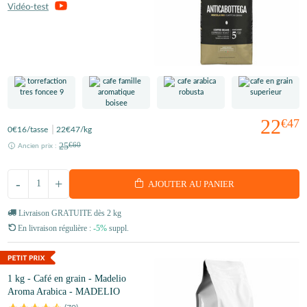
22
€47
0
€16
/tasse
22
€47
/kg
25
€60
Ancien prix :
-
+
AJOUTER AU PANIER
Livraison GRATUITE dès 2 kg
En livraison régulière :
-5%
suppl.
1 kg - Café en grain - Madelio
Aroma Arabica - MADELIO