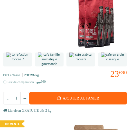
23
€90
0
€17
/tasse
23
€90
/kg
27
€60
Prix de comparaison :
-
+
AJOUTER AU PANIER
Livraison GRATUITE dès 2 kg