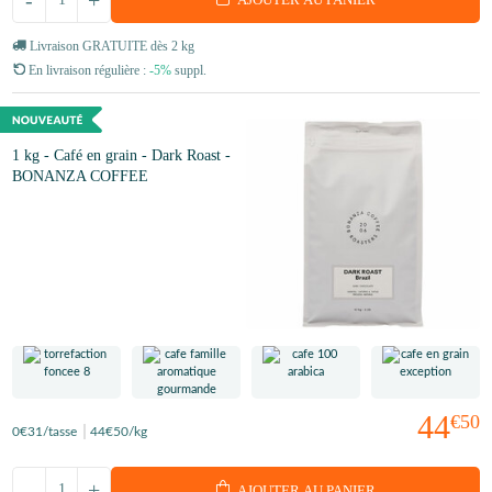
Livraison GRATUITE dès 2 kg
En livraison régulière :
-5%
suppl.
1 kg - Café en grain - Dark Roast -
BONANZA COFFEE
44
€50
0
€31
/tasse
44
€50
/kg
-
+
AJOUTER AU PANIER