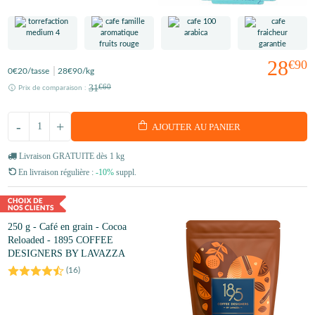
28
€90
0
€20
/tasse
28
€90
/kg
31
€60
Prix de comparaison :
-
+
AJOUTER AU PANIER
Livraison GRATUITE dès 1 kg
En livraison régulière :
-10%
suppl.
250 g - Café en grain - Cocoa
Reloaded - 1895 COFFEE
DESIGNERS BY LAVAZZA
(
16
)