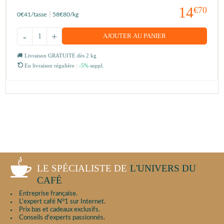
14
€70
0
€41
/tasse
58
€80
/kg
-
+
AJOUTER AU PANIER
Livraison GRATUITE dès 2 kg
En livraison régulière :
-5%
suppl.
LE SPÉCIALISTE DE
L'UNIVERS DU
CAFÉ
Entreprise française.
L'expert café N°1 sur Internet.
Prix bas et cadeaux exclusifs.
Conseils d'experts passionnés.