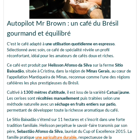
Autopilot Mr Brown : un café du Brésil
gourmand et équilibré
C'est le café adapté à
une utilisation quotidienne en espresso
.
Sélectionné avec soin, ce café de spécialité révèle un profil
réconfortant, idéal pour les amateurs de cafés doux et riches.
Ce café est produit par
Helisson Afonso da Silva
sur la ferme
Sítio
Baixadão
, située à Cristina, dans la région de
Minas Gerais
, au cœur de
l’appellation Mantiqueira de Minas, reconnue comme l’une des régions
caféières les plus prestigieuses du Brésil.
Cultivé à
1300 mètres d’altitude
, il est issu de la variété
Catuaí jaune
.
Les cerises sont
récoltées manuellement
puis traitées selon une
méthode naturelle avec un
séchage en fruits entiers sur patio
,
permettant de développer toute la richesse aromatique du café.
Le Sítio Baixadão s’étend sur 11 hectares et s’inscrit dans une forte
tradition familiale. Helisson perpétue le savoir-faire transmis par son
père,
Sebastião Afonso da Silva
, lauréat du Cup of Excellence 2015. La
famille pratique
une agriculture durable
, respectueuse de la