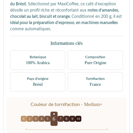
du Brésil.
Sélectionné par MaxiCoffee, ce café d’exception
dévoile un profil riche et réconfortant aux
notes d’amandes,
chocolat au lait, biscuit et orange.
Conditionné en 200 g, il est
idéal pour la préparation d’espresso, en machines manuelles
comme automatiques.
Informations clés
Botanique
Composition
100% Arabica
Pure Origine
Pays d'origine
Torréfaction
Brésil
France
Medium+
Couleur de torréfaction -
6
1
2
3
4
5
7
8
9
10