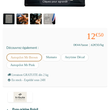
Cliquez pour agrandir
12
€50
0
€44
/tasse
62
€50
/kg
Découvrez également :
Sfumato
Anytime Décaf
Autopilot Mr Brown
Autopilot Mr Pink
Livraison GRATUITE dès 2 kg
En stock - Expédié sous 24H
Pure origine Brésil