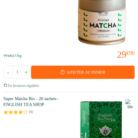
29
€90
996
€67
/kg
-
+
AJOUTER AU PANIER
En livraison régulière
Super Matcha Bio - 20 sachets -
ENGLISH TEA SHOP
(
4
)