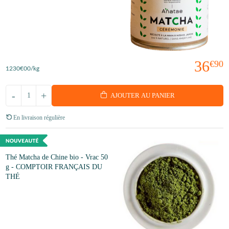
36
€90
1230
€00
/kg
-
+
AJOUTER AU PANIER
En livraison régulière
Thé Matcha de Chine bio - Vrac 50
g - COMPTOIR FRANÇAIS DU
THÉ