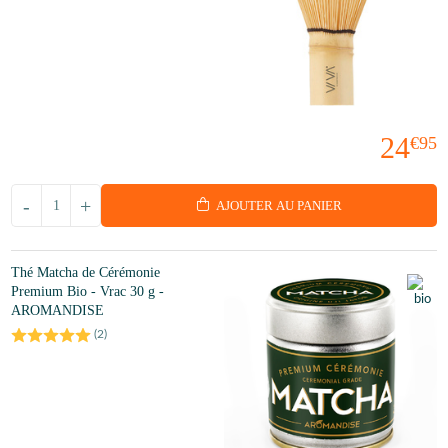
24
€95
-
+
AJOUTER AU PANIER
Thé Matcha de Cérémonie
Premium Bio - Vrac 30 g -
AROMANDISE
(
2
)