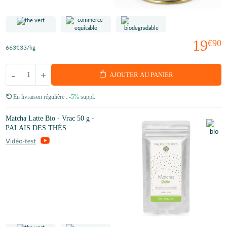
19
€90
663
€33
/kg
-
+
AJOUTER AU PANIER
En livraison régulière :
-5%
suppl.
Matcha Latte Bio - Vrac 50 g -
PALAIS DES THÉS