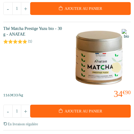
-
+
AJOUTER AU PANIER
Thé Matcha Prestige Yuzu bio - 30
g - ANATAE
(
1
)
34
€90
1163
€33
/kg
-
+
AJOUTER AU PANIER
En livraison régulière