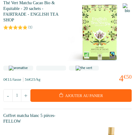
Thé Vert Matcha Cacao Bio &
Equitable - 20 sachets -
FAIRTRADE - ENGLISH TEA
SHOP
(
1
)
4
€50
0
€11
/tasse
56
€25
/kg
-
+
AJOUTER AU PANIER
Coffret matcha blanc 5 pièces-
FELLOW