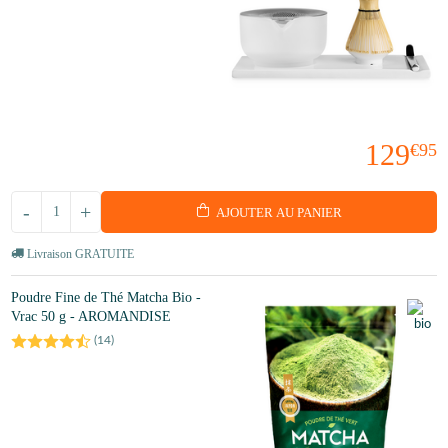
129
€95
-
+
AJOUTER AU PANIER
Livraison GRATUITE
Poudre Fine de Thé Matcha Bio -
Vrac 50 g - AROMANDISE
(
14
)