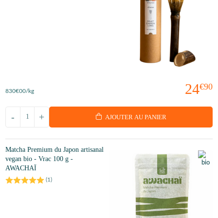
24
€90
830
€00
/kg
-
+
AJOUTER AU PANIER
Matcha Premium du Japon artisanal
vegan bio - Vrac 100 g -
AWACHAÏ
(
1
)