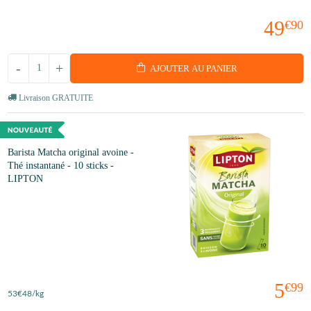
49
€90
-
+
AJOUTER AU PANIER
Livraison GRATUITE
Barista Matcha original avoine -
Thé instantané - 10 sticks -
LIPTON
5
€99
53
€48
/kg