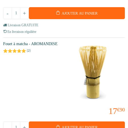
-
+
AJOUTER AU PANIER
Livraison GRATUITE
En livraison régulière
Fouet à matcha - AROMANDISE
(
2
)
17
€90
-
+
AJOUTER AU PANIER