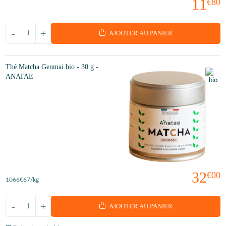
11
€80
-
+
AJOUTER AU PANIER
Thé Matcha Genmai bio - 30 g -
ANATAE
32
€00
1066
€67
/kg
-
+
AJOUTER AU PANIER