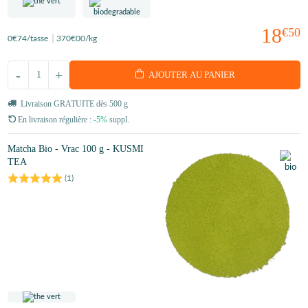
18
€50
0
€74
/tasse
370
€00
/kg
-
+
AJOUTER AU PANIER
Livraison GRATUITE dès 500 g
En livraison régulière :
-5%
suppl.
Matcha Bio - Vrac 100 g - KUSMI
TEA
(
1
)