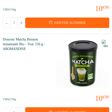
10
€90
72
€67
/kg
-
+
AJOUTER AU PANIER
Douceur Matcha Boisson
instantanée Bio - Vrac 150 g -
AROMANDISE
10
€90
72
€67
/kg