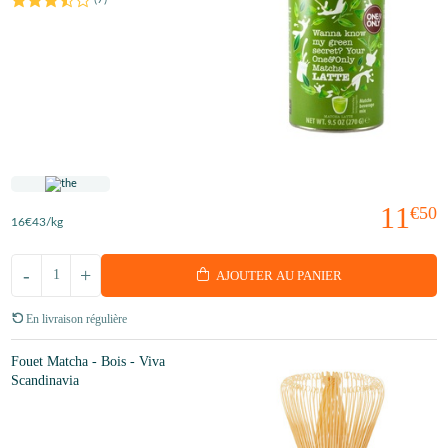
11
€50
16
€43
/kg
-
+
AJOUTER AU PANIER
En livraison régulière
Fouet Matcha - Bois - Viva
Scandinavia