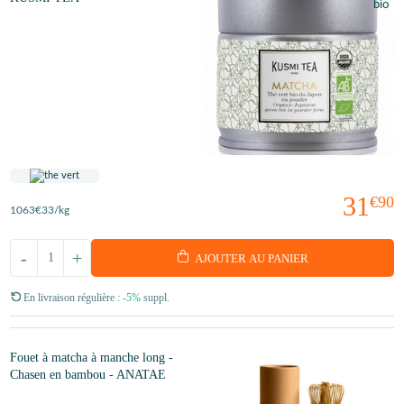
31
€90
1063
€33
/kg
-
+
AJOUTER AU PANIER
En livraison régulière :
-5%
suppl.
Fouet à matcha à manche long -
Chasen en bambou - ANATAE