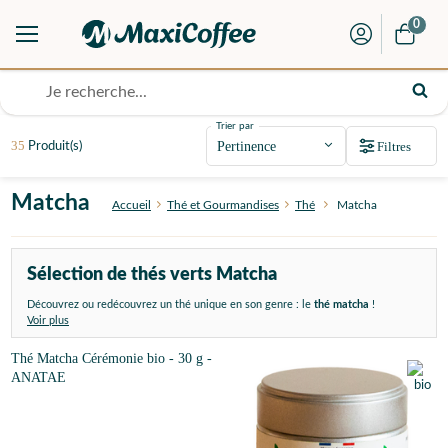
0
Trier par
35
Filtres
Produit(s)
Matcha
Accueil
Thé et Gourmandises
Thé
Matcha
Sélection de thés verts Matcha
Découvrez ou redécouvrez un thé unique en son genre : le
thé matcha
!
Voir plus
Thé Matcha Cérémonie bio - 30 g -
ANATAE