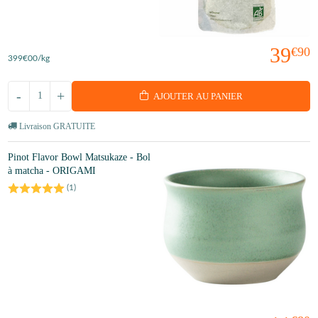
39
€90
399
€00
/kg
-
+
AJOUTER AU PANIER
Livraison GRATUITE
Pinot Flavor Bowl Matsukaze - Bol
à matcha - ORIGAMI
(
1
)