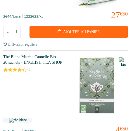
27
€50
2
€44
/tasse
1222
€22
/kg
-
+
AJOUTER AU PANIER
En livraison régulière
Thé Blanc Matcha Cannelle Bio -
20 sachets - ENGLISH TEA SHOP
(
3
)
4
€50