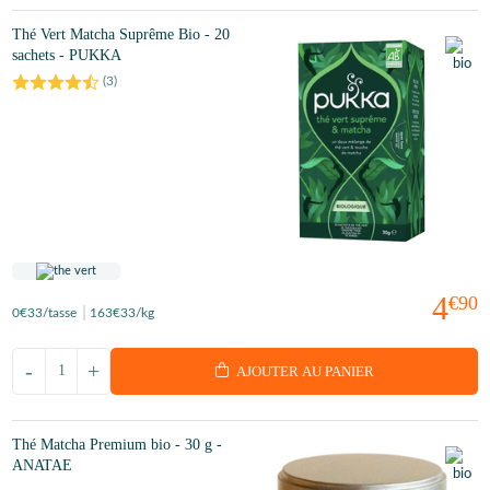
Thé Vert Matcha Suprême Bio - 20
sachets - PUKKA
(
3
)
4
€90
0
€33
/tasse
163
€33
/kg
-
+
AJOUTER AU PANIER
Thé Matcha Premium bio - 30 g -
ANATAE