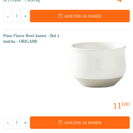
0
€15
/tasse
75
€00
/kg
-
+
AJOUTER AU PANIER
Pinot Flavor Bowl kumoi - Bol à
matcha - ORIGAMI
11
€80
-
+
AJOUTER AU PANIER