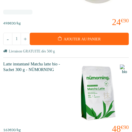
24
€90
498
€00
/kg
-
+
AJOUTER AU PANIER
Livraison GRATUITE dès 500 g
Latte instantané Matcha latte bio -
Sachet 300 g - NÜMORNING
48
€90
163
€00
/kg