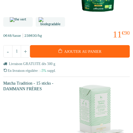
11
€90
0
€48
/tasse
238
€00
/kg
-
+
AJOUTER AU PANIER
Livraison GRATUITE dès 500 g
En livraison régulière :
-5%
suppl.
Matcha Tradition - 15 sticks -
DAMMANN FRÈRES