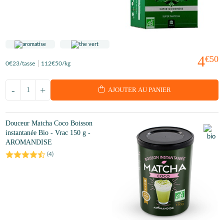
4
€50
0
€23
/tasse
112
€50
/kg
-
+
AJOUTER AU PANIER
Douceur Matcha Coco Boisson
instantanée Bio - Vrac 150 g -
AROMANDISE
(
4
)