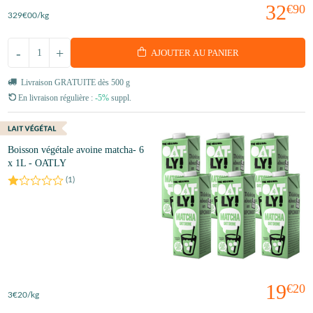
32
€90
329
€00
/kg
-
+
AJOUTER AU PANIER
Livraison GRATUITE dès 500 g
En livraison régulière :
-5%
suppl.
Boisson végétale avoine matcha- 6
x 1L - OATLY
(
1
)
19
€20
3
€20
/kg