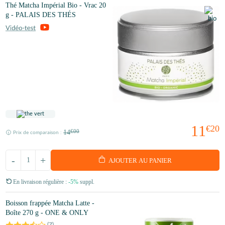
Thé Matcha Impérial Bio - Vrac 20
g - PALAIS DES THÉS
11
€20
14
€00
Prix de comparaison :
-
+
AJOUTER AU PANIER
En livraison régulière :
-5%
suppl.
Boisson frappée Matcha Latte -
Boîte 270 g - ONE & ONLY
(
7
)