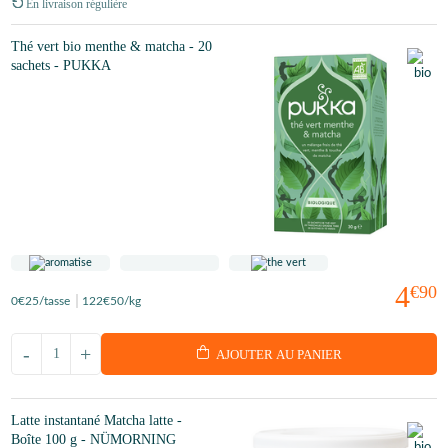
En livraison régulière
Thé vert bio menthe & matcha - 20
sachets - PUKKA
4
€90
0
€25
/tasse
122
€50
/kg
-
+
AJOUTER AU PANIER
Latte instantané Matcha latte -
Boîte 100 g - NÜMORNING