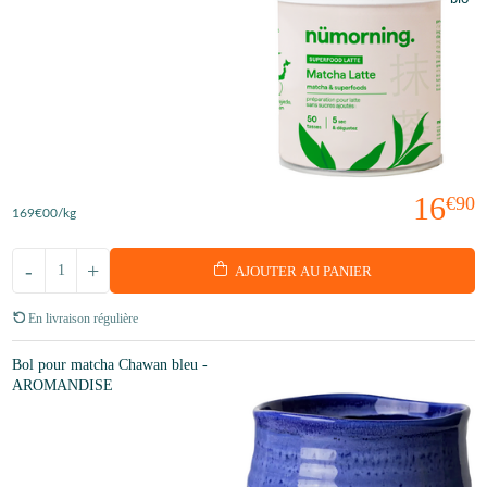
16
€90
169
€00
/kg
-
+
AJOUTER AU PANIER
En livraison régulière
Bol pour matcha Chawan bleu -
AROMANDISE