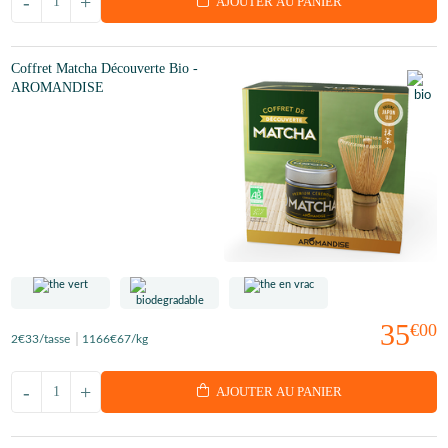
-
+
AJOUTER AU PANIER
Coffret Matcha Découverte Bio -
AROMANDISE
35
€00
2
€33
/tasse
1166
€67
/kg
-
+
AJOUTER AU PANIER