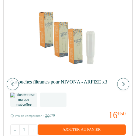
Cartouches filtrantes pour NIVONA - ARFIZE x3
16
€50
20
€70
Prix de comparaison :
-
+
AJOUTER AU PANIER