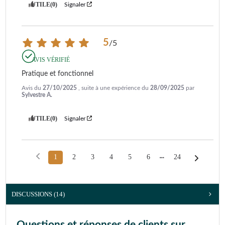
UTILE
(0)
Signaler
5
/
5
AVIS VÉRIFIÉ
Pratique et fonctionnel
Avis du
27/10/2025
, suite à une expérience du
28/09/2025
par
Sylvestre A.
UTILE
(0)
Signaler
1
2
3
4
5
6
24
DISCUSSIONS (14)
Questions et réponses de clients sur