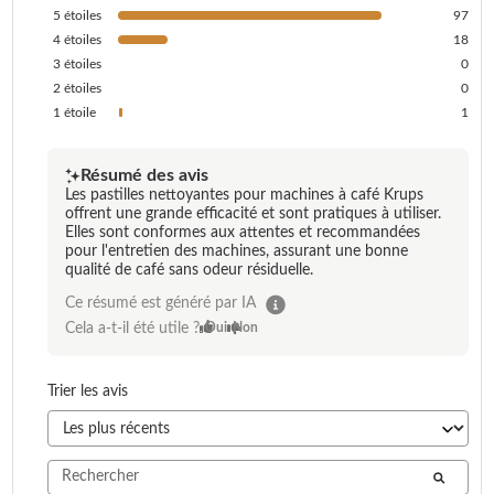
5
étoiles
97
4
étoiles
18
3
étoiles
0
2
étoiles
0
1
étoile
1
Résumé des avis
Les pastilles nettoyantes pour machines à café Krups
offrent une grande efficacité et sont pratiques à utiliser.
Elles sont conformes aux attentes et recommandées
pour l'entretien des machines, assurant une bonne
qualité de café sans odeur résiduelle.
Ce résumé est généré par IA
Cela a-t-il été utile ?
Oui
Non
Trier les avis