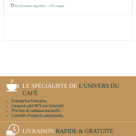
En livraison régulière :
-10%
suppl.
LE SPÉCIALISTE DE
L'UNIVERS DU
CAFÉ
Entreprise française.
L'expert café N°1 sur Internet.
Prix bas et cadeaux exclusifs.
Conseils d'experts passionnés.
LIVRAISON
RAPIDE & GRATUITE