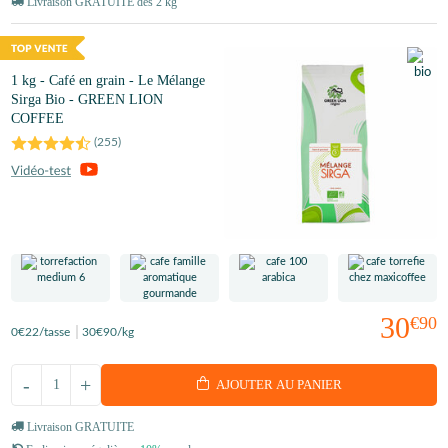
Livraison GRATUITE dès 2 kg
1 kg - Café en grain - Le Mélange
Sirga Bio - GREEN LION
COFFEE
(
255
)
30
€90
0
€22
/tasse
30
€90
/kg
-
+
AJOUTER AU PANIER
Livraison GRATUITE