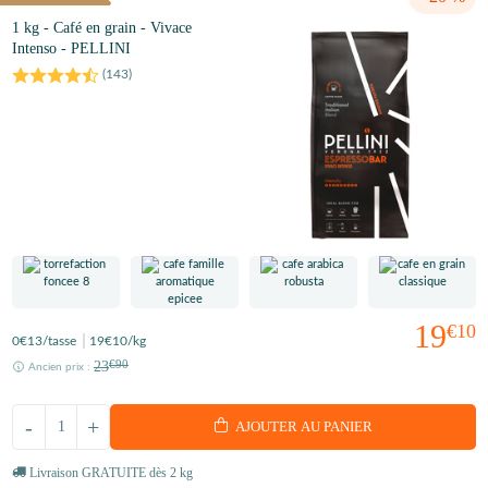
1 kg - Café en grain - Vivace
Intenso - PELLINI
(
143
)
19
€10
0
€13
/tasse
19
€10
/kg
23
€90
Ancien prix :
-
+
AJOUTER AU PANIER
Livraison GRATUITE dès 2 kg