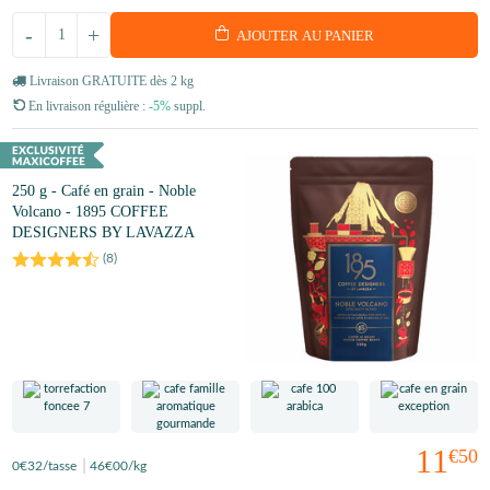
-
+
AJOUTER AU PANIER
Livraison GRATUITE dès 2 kg
En livraison régulière :
-5%
suppl.
250 g - Café en grain - Noble
Volcano - 1895 COFFEE
DESIGNERS BY LAVAZZA
(
8
)
11
€50
0
€32
/tasse
46
€00
/kg