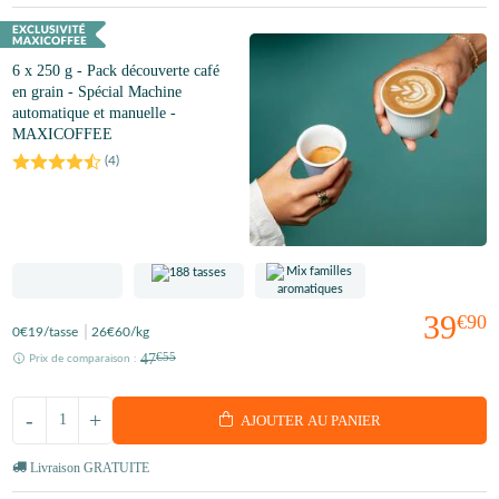
6 x 250 g - Pack découverte café
en grain - Spécial Machine
automatique et manuelle -
MAXICOFFEE
(
4
)
39
€90
0
€19
/tasse
26
€60
/kg
47
€55
Prix de comparaison :
-
+
AJOUTER AU PANIER
Livraison GRATUITE