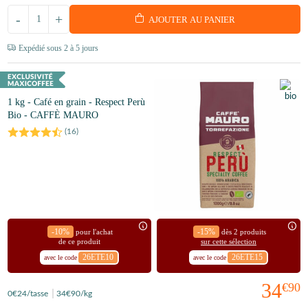
-
+
AJOUTER AU PANIER
Expédié sous 2 à 5 jours
1 kg - Café en grain - Respect Perù
Bio - CAFFÈ MAURO
(
16
)
-10%
-15%
pour l'achat
dès 2 produits
de ce produit
sur cette sélection
26ETE10
26ETE15
avec le code
avec le code
34
€90
0
€24
/tasse
34
€90
/kg