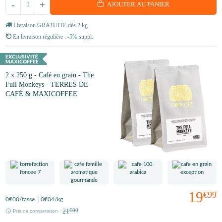
-
+
AJOUTER AU PANIER
Livraison GRATUITE dès 2 kg
En livraison régulière :
-5%
suppl.
2 x 250 g - Café en grain - The
Full Monkeys - TERRES DE
CAFÉ & MAXICOFFEE
19
€99
0
€00
/tasse
0
€04
/kg
21
€00
Prix de comparaison :