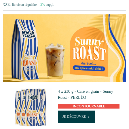
En livraison régulière :
-5%
suppl.
4 x 230 g - Café en grain - Sunny
Roast - PERLÉO
JE DÉCOUVRE