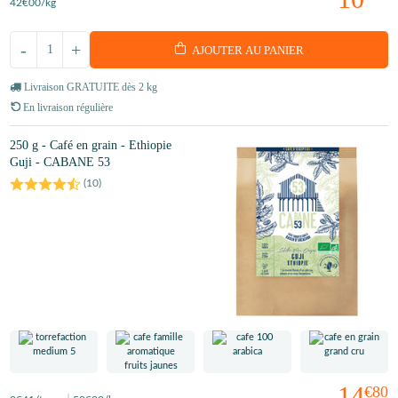
42
€00
/kg
-
+
AJOUTER AU PANIER
Livraison GRATUITE dès 2 kg
En livraison régulière
250 g - Café en grain - Ethiopie
Guji - CABANE 53
(
10
)
14
€80