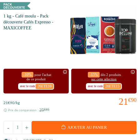
1 kg - Café moulu - Pack
découverte Cafés Expresso -
MAXICOFFEE
-10%
-15%
pour l'achat
dès 2 produits
de ce produit
sur cette sélection
26ETE10
26ETE15
avec le code
avec le code
21
€90
21
€90
/kg
25
€95
Prix de comparaison :
-
+
AJOUTER AU PANIER