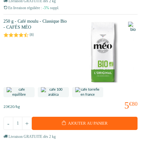
Livraison GRATUITE dès 2 kg
En livraison régulière :
-5%
suppl.
250 g - Café moulu - Classique Bio
- CAFÉS MÉO
(
8
)
5
€80
23
€20
/kg
-
+
AJOUTER AU PANIER
Livraison GRATUITE dès 2 kg