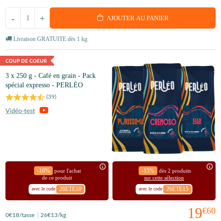
-
+
AJOUTER AU PANIER
Livraison GRATUITE dès 1 kg
3 x 250 g - Café en grain - Pack
spécial expresso - PERLÉO
(
39
)
-10%
-15%
pour l'achat
dès 2 produits
de ce produit
sur cette sélection
26ETE10
26ETE15
avec le code
avec le code
19
€60
0
€18
/tasse
26
€13
/kg