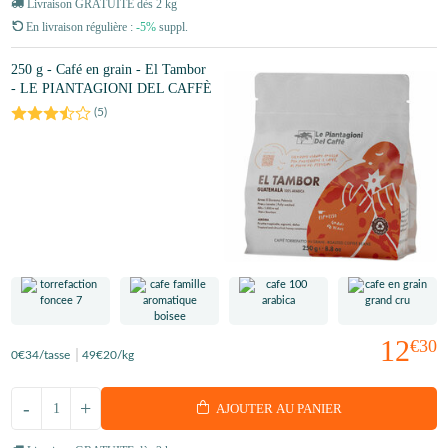
Livraison GRATUITE dès 2 kg
En livraison régulière :
-5%
suppl.
250 g - Café en grain - El Tambor
- LE PIANTAGIONI DEL CAFFÈ
(
5
)
12
€30
0
€34
/tasse
49
€20
/kg
-
+
AJOUTER AU PANIER