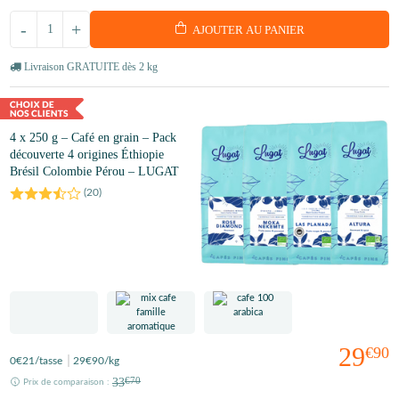
-
+
AJOUTER AU PANIER
Livraison GRATUITE dès 2 kg
4 x 250 g – Café en grain – Pack
découverte 4 origines Éthiopie
Brésil Colombie Pérou – LUGAT
(
20
)
29
€90
0
€21
/tasse
29
€90
/kg
33
€70
Prix de comparaison :