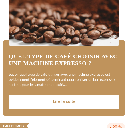
QUEL TYPE DE CAFÉ CHOISIR AVEC
UNE MACHINE EXPRESSO ?
Savoir quel type de café utiliser avec une machine expresso est
évidemment l’élément déterminant pour réaliser un bon expresso,
surtout pour les amateurs de café....
Lire la suite
- 20 %