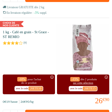
Livraison GRATUITE dès 2 kg
En livraison régulière :
-5%
suppl.
1 kg - Café en grain - St Grace -
ST REMIO
(
9
)
-10%
-15%
pour l'achat
dès 2 produits
de ce produit
sur cette sélection
26ETE10
26ETE15
avec le code
avec le code
26
€90
0
€19
/tasse
26
€90
/kg