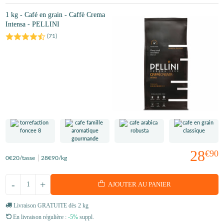
1 kg - Café en grain - Caffè Crema
Intensa - PELLINI
(
71
)
28
€90
0
€20
/tasse
28
€90
/kg
-
+
AJOUTER AU PANIER
Livraison GRATUITE dès 2 kg
En livraison régulière :
-5%
suppl.