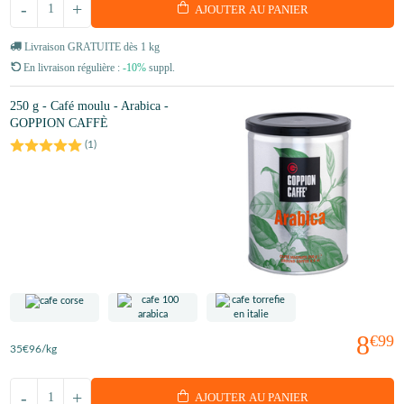
-
+
AJOUTER AU PANIER
Livraison GRATUITE dès 1 kg
En livraison régulière :
-10%
suppl.
250 g - Café moulu - Arabica -
GOPPION CAFFÈ
(
1
)
8
€99
35
€96
/kg
-
+
AJOUTER AU PANIER