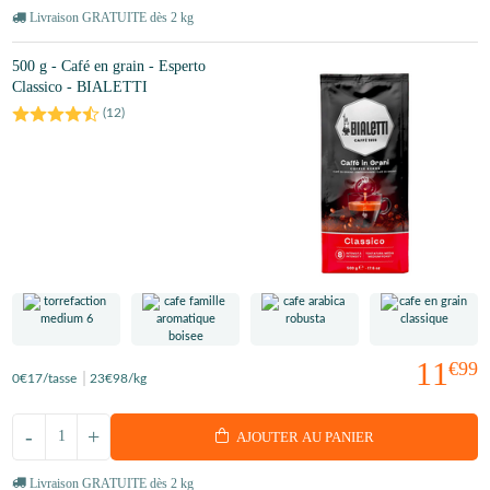
Livraison GRATUITE dès 2 kg
500 g - Café en grain - Esperto
Classico - BIALETTI
(
12
)
11
€99
0
€17
/tasse
23
€98
/kg
-
+
AJOUTER AU PANIER
Livraison GRATUITE dès 2 kg