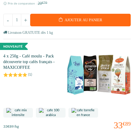
20
€70
Prix de comparaison :
-
+
AJOUTER AU PANIER
Livraison GRATUITE dès 1 kg
4 x 250g - Café moulu - Pack
découverte top cafés français -
MAXICOFFEE
(
1
)
33
€89
33
€89
/kg