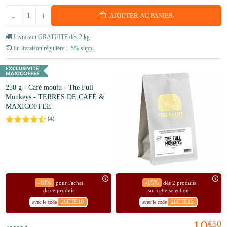
-
+
AJOUTER AU PANIER
Livraison GRATUITE dès 2 kg
En livraison régulière :
-5%
suppl.
250 g - Café moulu - The Full
Monkeys - TERRES DE CAFÉ &
MAXICOFFEE
(
4
)
-10%
-15%
pour l'achat
dès 2 produits
de ce produit
sur cette sélection
26ETE10
26ETE15
avec le code
avec le code
10
€50