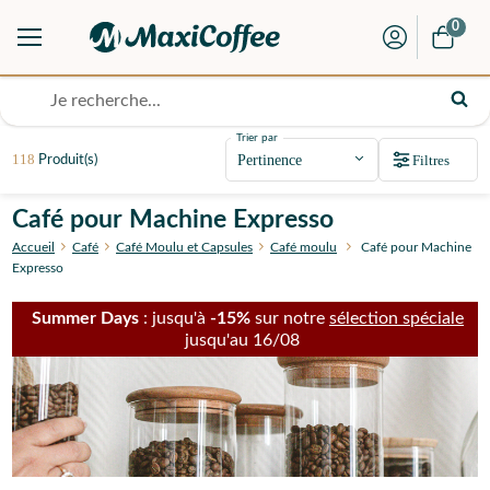
0
Trier par
118
Filtres
Produit(s)
Café pour Machine Expresso
Accueil
Café
Café Moulu et Capsules
Café moulu
Café pour Machine
Expresso
Summer Days
: jusqu'à
-15%
sur notre
sélection spéciale
jusqu'au 16/08