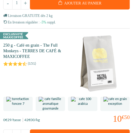
-
+
AJOUTER AU PANIER
Livraison GRATUITE dès 2 kg
En livraison régulière :
-5%
suppl.
250 g - Café en grain - The Full
Monkeys - TERRES DE CAFÉ &
MAXICOFFEE
(
151
)
10
€50
0
€29
/tasse
42
€00
/kg