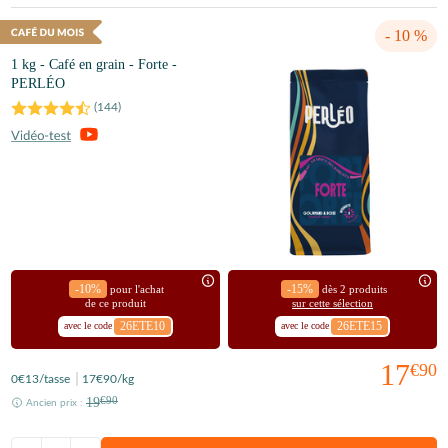
- 10 %
1 kg - Café en grain - Forte -
PERLÉO
(
144
)
-10%
-15%
pour l'achat
dès 2 produits
de ce produit
sur cette sélection
26ETE10
26ETE15
avec le code
avec le code
17
€90
0
€13
/tasse
17
€90
/kg
19
€90
Ancien prix :