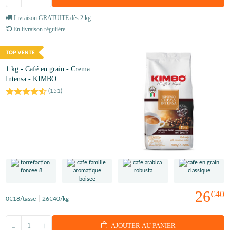
Livraison GRATUITE dès 2 kg
En livraison régulière
1 kg - Café en grain - Crema
Intensa - KIMBO
(
151
)
26
€40
0
€18
/tasse
26
€40
/kg
-
+
AJOUTER AU PANIER