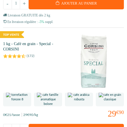
-
+
AJOUTER AU PANIER
Livraison GRATUITE dès 2 kg
En livraison régulière :
-5%
suppl.
1 kg - Café en grain - Special -
CORSINI
(
172
)
29
€90
0
€21
/tasse
29
€90
/kg