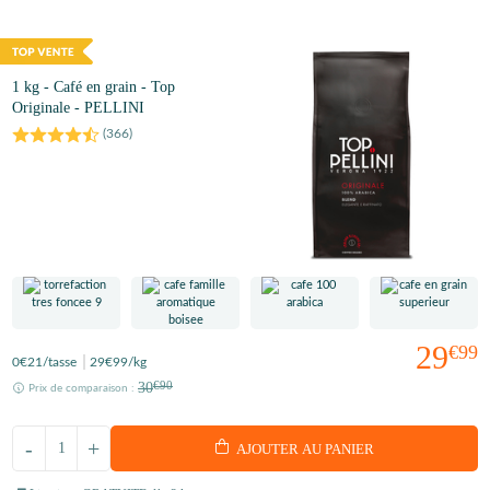
1 kg - Café en grain - Top
Originale - PELLINI
(
366
)
29
€99
0
€21
/tasse
29
€99
/kg
30
€90
Prix de comparaison :
-
+
AJOUTER AU PANIER