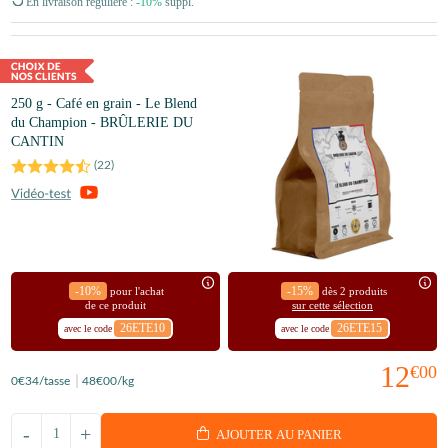
En livraison régulière :
-10%
suppl.
250 g - Café en grain - Le Blend
du Champion - BRÛLERIE DU
CANTIN
(
22
)
-10%
-15%
pour l'achat
dès 2 produits
de ce produit
sur cette sélection
26ETE10
26ETE15
avec le code
avec le code
12
€00
0
€34
/tasse
48
€00
/kg
-
+
AJOUTER AU PANIER