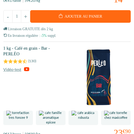
0
€41
/tasse
59
€20
/kg
-
+
AJOUTER AU PANIER
Livraison GRATUITE dès 2 kg
En livraison régulière :
-5%
suppl.
1 kg - Café en grain - Bar -
PERLÉO
(
130
)
23
€90