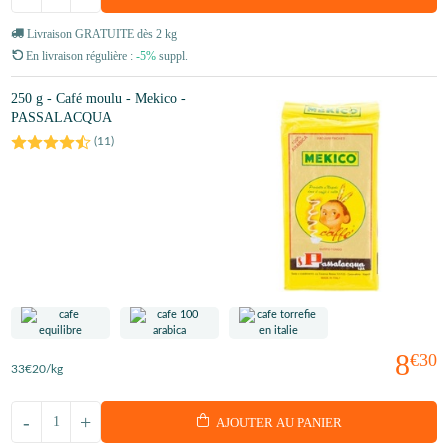
Livraison GRATUITE dès 2 kg
En livraison régulière :
-5%
suppl.
250 g - Café moulu - Mekico -
PASSALACQUA
(
11
)
8
€30
33
€20
/kg
-
+
AJOUTER AU PANIER