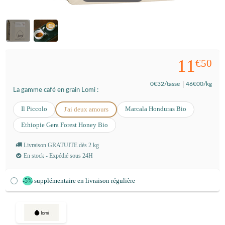
11
€50
0
€32
/tasse
46
€00
/kg
La gamme café en grain Lomi :
Il Piccolo
Marcala Honduras Bio
J'ai deux amours
Ethiopie Gera Forest Honey Bio
Livraison GRATUITE dès 2 kg
En stock - Expédié sous 24H
supplémentaire en livraison régulière
-5%