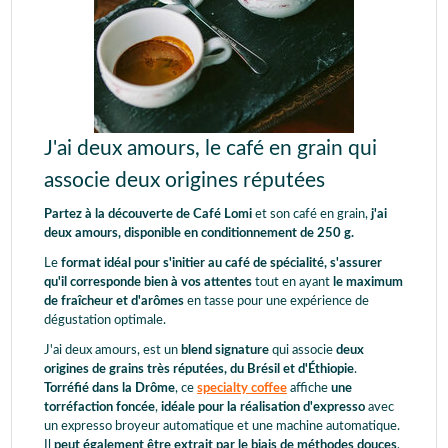
J'ai deux amours, le café en grain qui
associe deux origines réputées
Partez à la découverte de Café Lomi
et son café en grain,
j'ai
deux amours, disponible en conditionnement de 250 g.
Le
format idéal pour s'initier au café de spécialité, s'assurer
qu'il corresponde bien à vos attentes
tout en ayant
le maximum
de fraîcheur et d'arômes
en tasse pour une expérience de
dégustation optimale.
J'ai deux amours, est un
blend signature
qui associe
deux
origines de grains très réputées, du Brésil et d'Éthiopie
.
Torréfié dans la Drôme
, ce
specialty coffee
affiche
une
torréfaction foncée
,
idéale pour la réalisation d'expresso
avec
un expresso broyeur automatique et une machine automatique.
Il
peut également être extrait par le biais de méthodes douces
,