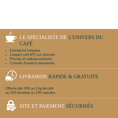
LE SPÉCIALISTE DE
L'UNIVERS DU
CAFÉ
Entreprise française.
L'expert café N°1 sur Internet.
Prix bas et cadeaux exclusifs.
Conseils d'experts passionnés.
LIVRAISON
RAPIDE & GRATUITE
Offerte dès 39€ ou 2 kg de café
ou 100 dosettes ou 100 capsules.
SITE ET PAIEMENT
SÉCURISÉS