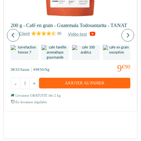
200 g - Café en grain - Guatemala Todosantarita - TANAT
(
8
)
9
€90
0
€35
/tasse
49
€50
/kg
-
+
AJOUTER AU PANIER
Livraison GRATUITE dès 2 kg
En livraison régulière