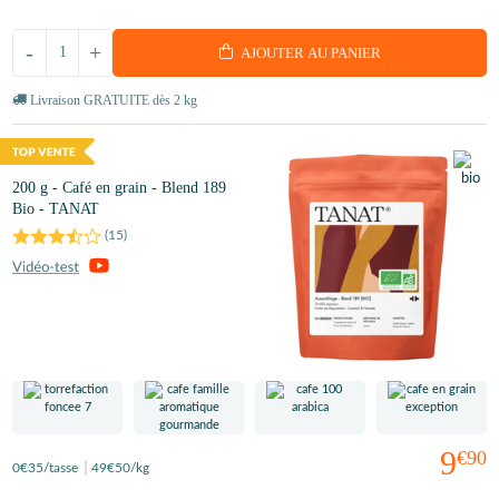
-
+
AJOUTER AU PANIER
Livraison GRATUITE dès 2 kg
200 g - Café en grain - Blend 189
Bio - TANAT
(
15
)
9
€90
0
€35
/tasse
49
€50
/kg