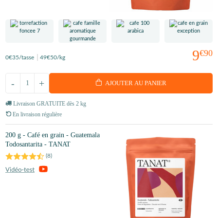
9
€90
0
€35
/tasse
49
€50
/kg
-
+
AJOUTER AU PANIER
Livraison GRATUITE dès 2 kg
En livraison régulière
200 g - Café en grain - Guatemala
Todosantarita - TANAT
(
8
)