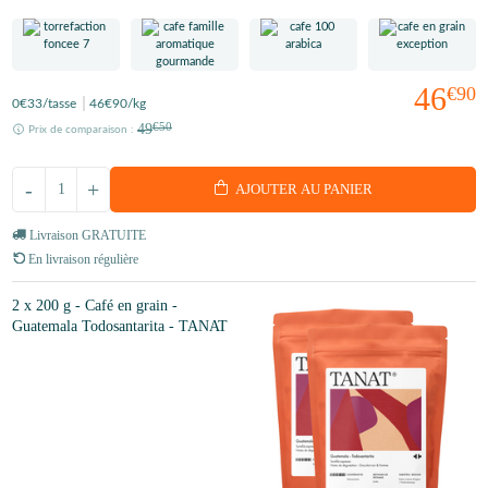
46
€90
0
€33
/tasse
46
€90
/kg
49
€50
Prix de comparaison :
-
+
AJOUTER AU PANIER
Livraison GRATUITE
En livraison régulière
2 x 200 g - Café en grain -
Guatemala Todosantarita - TANAT