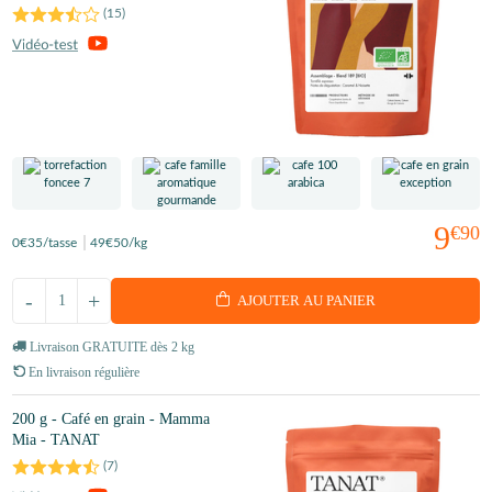
(
15
)
9
€90
0
€35
/tasse
49
€50
/kg
-
+
AJOUTER AU PANIER
Livraison GRATUITE dès 2 kg
En livraison régulière
200 g - Café en grain - Mamma
Mia - TANAT
(
7
)