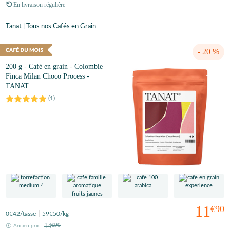
En livraison régulière
Tanat | Tous nos Cafés en Grain
- 20 %
200 g - Café en grain - Colombie
Finca Milan Choco Process -
TANAT
(
1
)
11
€90
0
€42
/tasse
59
€50
/kg
14
€90
Ancien prix :