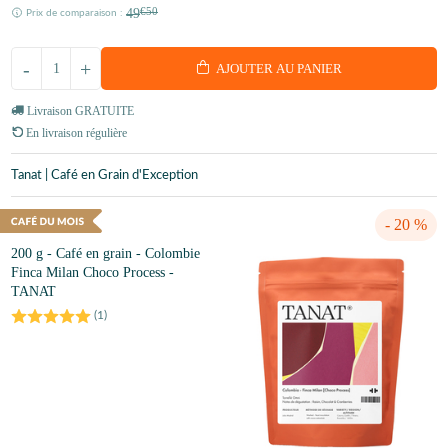
49
€50
Prix de comparaison :
-
+
AJOUTER AU PANIER
Livraison GRATUITE
En livraison régulière
Tanat | Café en Grain d'Exception
- 20 %
200 g - Café en grain - Colombie
Finca Milan Choco Process -
TANAT
(
1
)