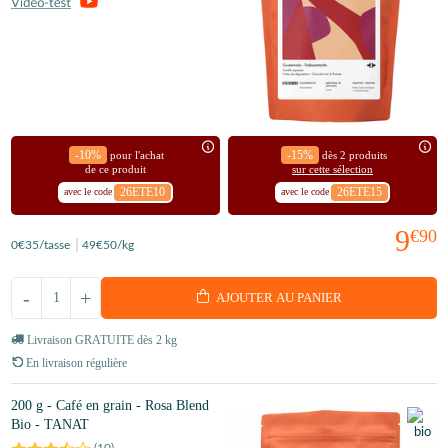
-10%
-15%
pour l'achat
dès 2 produits
de ce produit
sur cette sélection
26ETE10
26ETE15
avec le code
avec le code
9
€90
0
€35
/tasse
49
€50
/kg
-
+
AJOUTER AU PANIER
Livraison GRATUITE dès 2 kg
En livraison régulière
200 g - Café en grain - Rosa Blend
Bio - TANAT
(
10
)