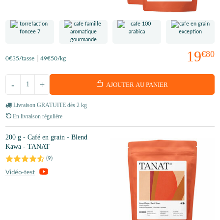
19
€80
0
€35
/tasse
49
€50
/kg
-
+
AJOUTER AU PANIER
Livraison GRATUITE dès 2 kg
En livraison régulière
200 g - Café en grain - Blend
Kawa - TANAT
(
9
)