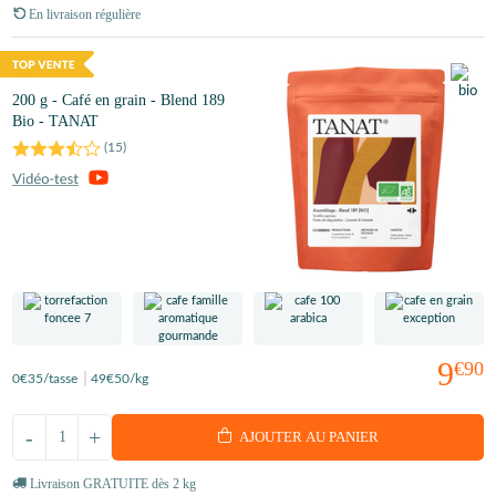
En livraison régulière
200 g - Café en grain - Blend 189
Bio - TANAT
(
15
)
9
€90
0
€35
/tasse
49
€50
/kg
-
+
AJOUTER AU PANIER
Livraison GRATUITE dès 2 kg