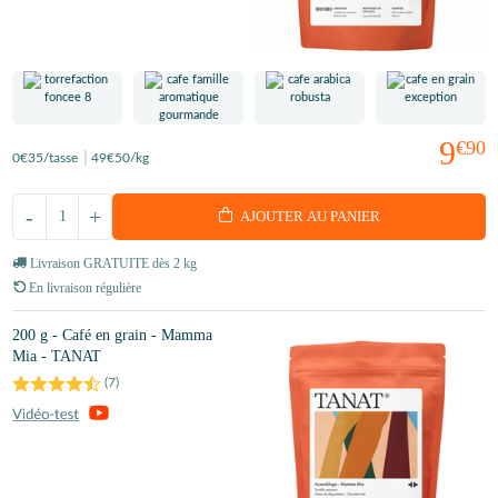
9
€90
0
€35
/tasse
49
€50
/kg
-
+
AJOUTER AU PANIER
Livraison GRATUITE dès 2 kg
En livraison régulière
200 g - Café en grain - Mamma
Mia - TANAT
(
7
)