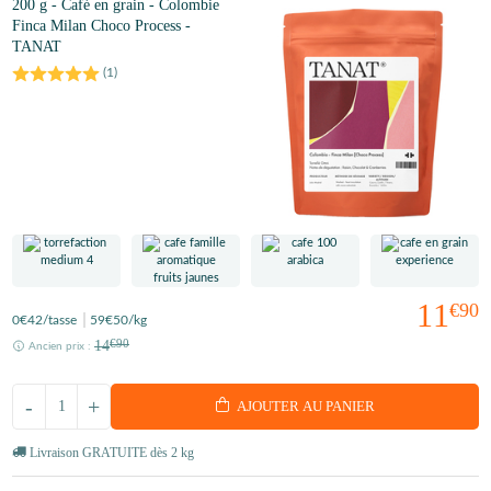
200 g - Café en grain - Colombie
Finca Milan Choco Process -
TANAT
(
1
)
11
€90
0
€42
/tasse
59
€50
/kg
14
€90
Ancien prix :
-
+
AJOUTER AU PANIER
Livraison GRATUITE dès 2 kg