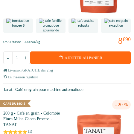
8
€90
0
€31
/tasse
44
€50
/kg
-
+
AJOUTER AU PANIER
Livraison GRATUITE dès 2 kg
En livraison régulière
Tanat | Café en grain pour machine automatique
- 20 %
200 g - Café en grain - Colombie
Finca Milan Choco Process -
TANAT
(
1
)