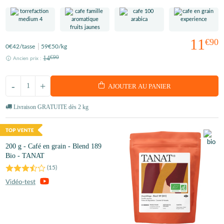
11
€90
0
€42
/tasse
59
€50
/kg
14
€90
Ancien prix :
-
+
AJOUTER AU PANIER
Livraison GRATUITE dès 2 kg
200 g - Café en grain - Blend 189
Bio - TANAT
(
15
)