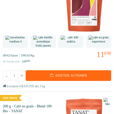
11
€90
0
€42
/tasse
59
€50
/kg
14
€90
Ancien prix :
-
+
AJOUTER AU PANIER
Livraison GRATUITE dès 2 kg
200 g - Café en grain - Blend 189
Bio - TANAT