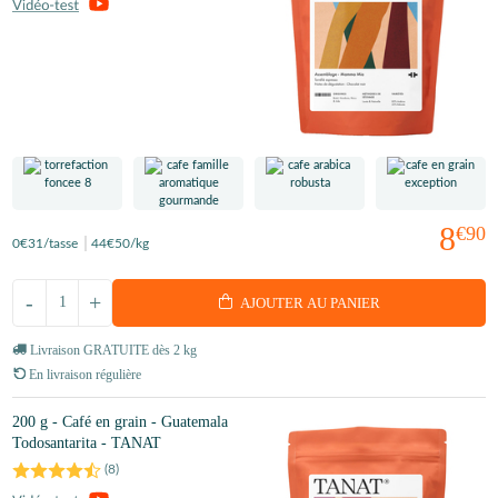
8
€90
0
€31
/tasse
44
€50
/kg
-
+
AJOUTER AU PANIER
Livraison GRATUITE dès 2 kg
En livraison régulière
200 g - Café en grain - Guatemala
Todosantarita - TANAT
(
8
)