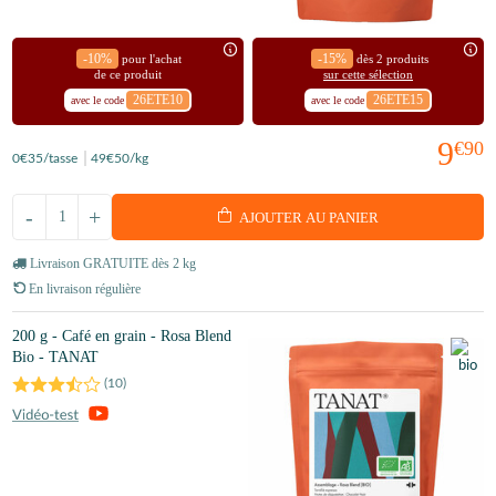
-10%
-15%
pour l'achat
dès 2 produits
de ce produit
sur cette sélection
26ETE10
26ETE15
avec le code
avec le code
9
€90
0
€35
/tasse
49
€50
/kg
-
+
AJOUTER AU PANIER
Livraison GRATUITE dès 2 kg
En livraison régulière
200 g - Café en grain - Rosa Blend
Bio - TANAT
(
10
)