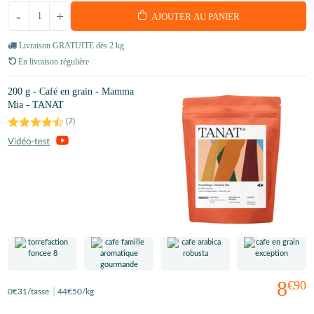
-
+
AJOUTER AU PANIER
Livraison GRATUITE dès 2 kg
En livraison régulière
200 g - Café en grain - Mamma
Mia - TANAT
(
7
)
8
€90
0
€31
/tasse
44
€50
/kg