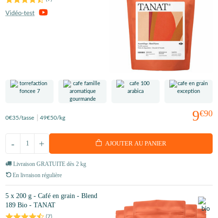
9
€90
0
€35
/tasse
49
€50
/kg
-
+
AJOUTER AU PANIER
Livraison GRATUITE dès 2 kg
En livraison régulière
5 x 200 g - Café en grain - Blend
189 Bio - TANAT
(
7
)