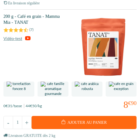
En livraison régulière
200 g - Café en grain - Mamma
Mia - TANAT
(
7
)
8
€90
0
€31
/tasse
44
€50
/kg
-
+
AJOUTER AU PANIER
Livraison GRATUITE dès 2 kg