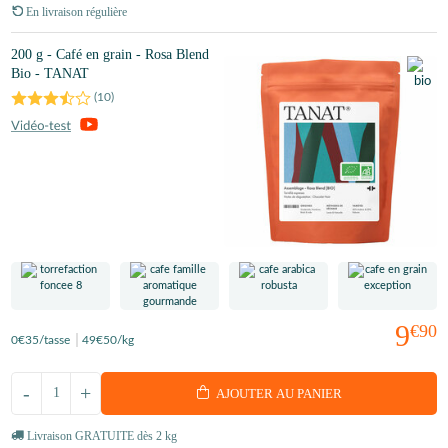
En livraison régulière
200 g - Café en grain - Rosa Blend
Bio - TANAT
(
10
)
9
€90
0
€35
/tasse
49
€50
/kg
-
+
AJOUTER AU PANIER
Livraison GRATUITE dès 2 kg