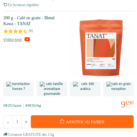
En livraison régulière
200 g - Café en grain - Blend
Kawa - TANAT
(
9
)
9
€90
0
€35
/tasse
49
€50
/kg
-
+
AJOUTER AU PANIER
Livraison GRATUITE dès 2 kg