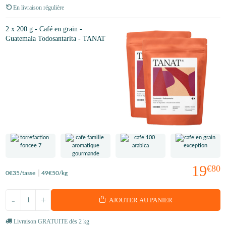
En livraison régulière
2 x 200 g - Café en grain -
Guatemala Todosantarita - TANAT
19
€80
0
€35
/tasse
49
€50
/kg
-
+
AJOUTER AU PANIER
Livraison GRATUITE dès 2 kg