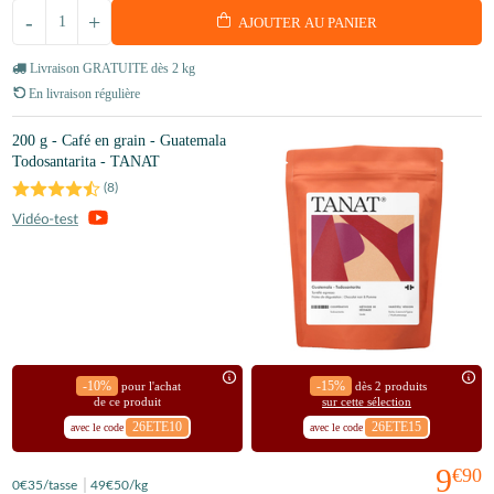
-
+
AJOUTER AU PANIER
Livraison GRATUITE dès 2 kg
En livraison régulière
200 g - Café en grain - Guatemala
Todosantarita - TANAT
(
8
)
-10%
-15%
pour l'achat
dès 2 produits
de ce produit
sur cette sélection
26ETE10
26ETE15
avec le code
avec le code
9
€90
0
€35
/tasse
49
€50
/kg