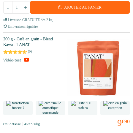
-
+
AJOUTER AU PANIER
Livraison GRATUITE dès 2 kg
En livraison régulière
200 g - Café en grain - Blend
Kawa - TANAT
(
9
)
9
€90
0
€35
/tasse
49
€50
/kg