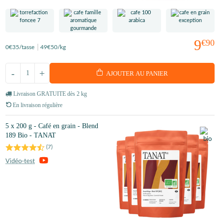
9
€90
0
€35
/tasse
49
€50
/kg
-
+
AJOUTER AU PANIER
Livraison GRATUITE dès 2 kg
En livraison régulière
5 x 200 g - Café en grain - Blend
189 Bio - TANAT
(
7
)