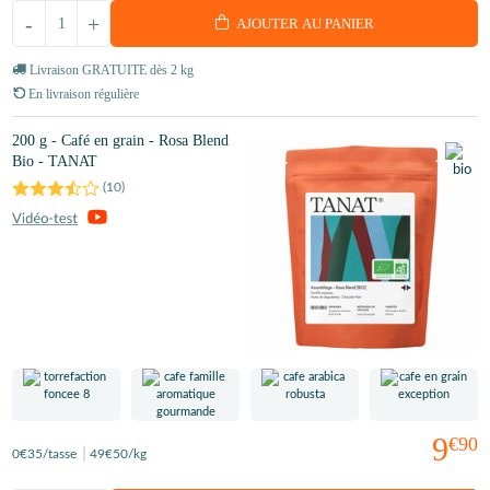
-
+
AJOUTER AU PANIER
Livraison GRATUITE dès 2 kg
En livraison régulière
200 g - Café en grain - Rosa Blend
Bio - TANAT
(
10
)
9
€90
0
€35
/tasse
49
€50
/kg