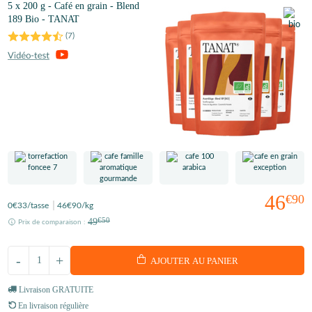
5 x 200 g - Café en grain - Blend
189 Bio - TANAT
(
7
)
46
€90
0
€33
/tasse
46
€90
/kg
49
€50
Prix de comparaison :
-
+
AJOUTER AU PANIER
Livraison GRATUITE
En livraison régulière