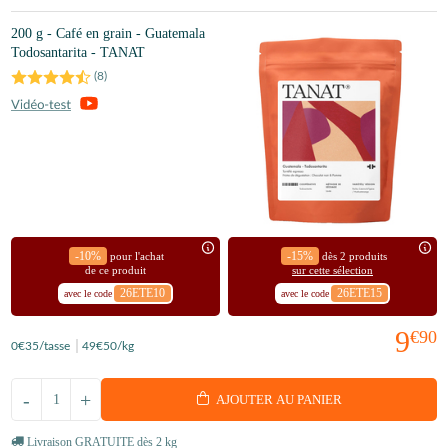
200 g - Café en grain - Guatemala
Todosantarita - TANAT
(
8
)
-10%
-15%
pour l'achat
dès 2 produits
de ce produit
sur cette sélection
26ETE10
26ETE15
avec le code
avec le code
9
€90
0
€35
/tasse
49
€50
/kg
-
+
AJOUTER AU PANIER
Livraison GRATUITE dès 2 kg