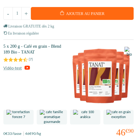
-
+
AJOUTER AU PANIER
Livraison GRATUITE dès 2 kg
En livraison régulière
5 x 200 g - Café en grain - Blend
189 Bio - TANAT
(
7
)
46
€90
0
€33
/tasse
46
€90
/kg