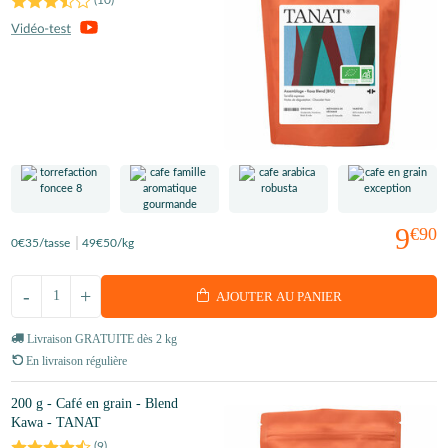
9
€90
0
€35
/tasse
49
€50
/kg
-
+
AJOUTER AU PANIER
Livraison GRATUITE dès 2 kg
En livraison régulière
200 g - Café en grain - Blend
Kawa - TANAT
(
9
)