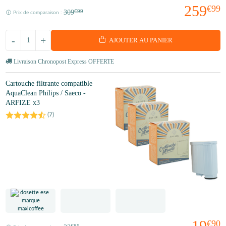
259
€99
309
€99
Prix de comparaison :
-
+
AJOUTER AU PANIER
Livraison Chronopost Express OFFERTE
Cartouche filtrante compatible
AquaClean Philips / Saeco -
ARFIZE x3
(
7
)
19
€90