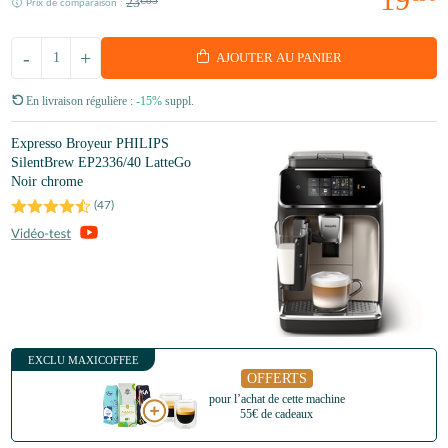
23
€85
Prix de comparaison :
-
+
AJOUTER AU PANIER
En livraison régulière :
-15%
suppl.
Expresso Broyeur PHILIPS
SilentBrew EP2336/40 LatteGo
Noir chrome
(
47
)
EXCLU MAXICOFFEE
OFFERTS
pour l’achat de cette machine
55€ de cadeaux