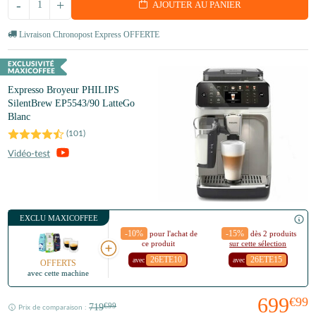
-
+
AJOUTER AU PANIER
Livraison Chronopost Express OFFERTE
Expresso Broyeur PHILIPS
SilentBrew EP5543/90 LatteGo
Blanc
(
101
)
EXCLU MAXICOFFEE
-10%
-15%
pour l'achat de
dès 2 produits
ce produit
sur cette sélection
26ETE10
26ETE15
avec
avec
OFFERTS
avec cette machine
699
€99
719
€99
Prix de comparaison :