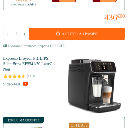
OFFERTS
avec cette machine
436
€00
-
+
AJOUTER AU PANIER
Livraison Chronopost Express OFFERTE
Expresso Broyeur PHILIPS
SilentBrew EP5541/50 LatteGo
Noir
(
118
)
EXCLU MAXICOFFEE
OFFERTS