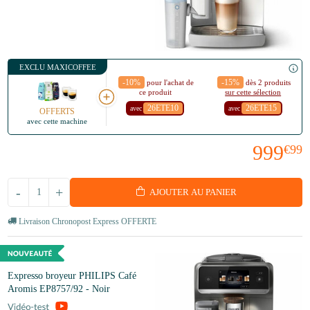
EXCLU MAXICOFFEE
-10%
-15%
pour l'achat de
dès 2 produits
ce produit
sur cette sélection
26ETE10
26ETE15
avec
avec
OFFERTS
avec cette machine
999
€99
-
+
AJOUTER AU PANIER
Livraison Chronopost Express OFFERTE
Expresso broyeur PHILIPS Café
Aromis EP8757/92 - Noir