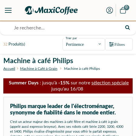
0
Trier par
32
Filtres
Produit(s)
Machine à café Philips
Accueil
Machine à Café à Grain
Machine à café Philips
Summer Days
: jusqu'à
-15%
sur notre
sélection spéciale
jusqu'au 16/08
Philips marque leader de l'électroménager,
synonyme de fiabilité dans le monde entier.
C’est un acteur majeur des machines à café filtre et machine à café à grain
(appelé aussi expresso broyeur). Avec ses robots café Série 2200, 3200, 4300
et 5400, Philips rivalise d'ingéniosité pour vous offrir le parfait expresso,