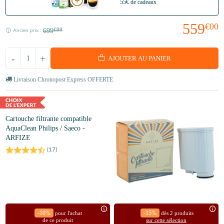
55€ de cadeaux
559
€00
699
€99
Ancien prix :
-
+
AJOUTER AU PANIER
Livraison Chronopost Express OFFERTE
Cartouche filtrante compatible
AquaClean Philips / Saeco -
ARFIZE
(
17
)
-10%
-15%
pour l'achat
dès 2 produits
de ce produit
sur cette sélection