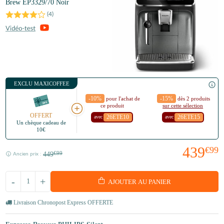
Brew EP3329/70 Noir
(
4
)
EXCLU MAXICOFFEE
-10%
-15%
pour l'achat de
dès 2 produits
ce produit
sur cette sélection
OFFERT
26ETE10
26ETE15
avec
avec
Un chèque cadeau de
10€
439
€99
449
€99
Ancien prix :
-
+
AJOUTER AU PANIER
Livraison Chronopost Express OFFERTE