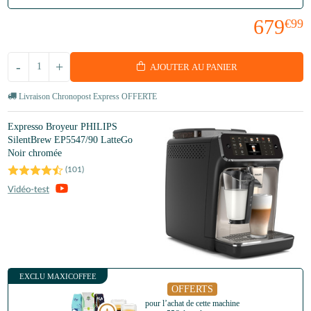
679
€99
-
+
AJOUTER AU PANIER
Livraison Chronopost Express OFFERTE
Expresso Broyeur PHILIPS
SilentBrew EP5547/90 LatteGo
Noir chromée
(
101
)
EXCLU MAXICOFFEE
OFFERTS
pour l’achat de cette machine