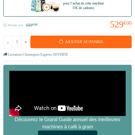
pour l’achat de cette machine
55€ de cadeaux
529
€00
699
€99
Ancien prix :
-
+
AJOUTER AU PANIER
Livraison Chronopost Express OFFERTE
Découvrez le Grand Guide annuel des meilleures
machines à café à grain