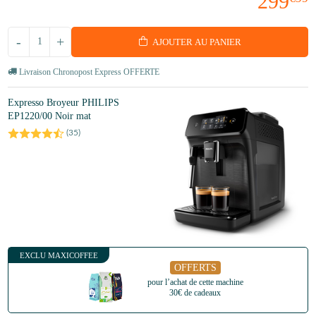
299
-
+
AJOUTER AU PANIER
Livraison Chronopost Express OFFERTE
Expresso Broyeur PHILIPS
EP1220/00 Noir mat
(
35
)
EXCLU MAXICOFFEE
OFFERTS
pour l’achat de cette machine
30€ de cadeaux