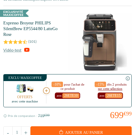
Expresso Broyeur PHILIPS
SilentBrew EP5544/80 LatteGo
Rose
(
101
)
EXCLU MAXICOFFEE
-10%
-15%
pour l'achat de
dès 2 produits
ce produit
sur cette sélection
26ETE10
26ETE15
avec
avec
OFFERTS
avec cette machine
699
€99
719
€99
Prix de comparaison :
-
+
AJOUTER AU PANIER