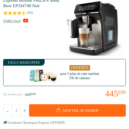
Expresso Broyeur PHILIPS Silent
Brew EP3347/90 Noir
(
50
)
EXCLU MAXICOFFEE
OFFERTS
pour l’achat de cette machine
55€ de cadeaux
445
€00
449
€99
Ancien prix :
-
+
AJOUTER AU PANIER
Livraison Chronopost Express OFFERTE