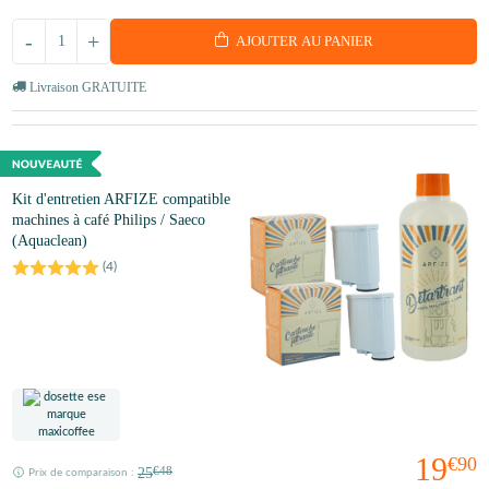
-
+
AJOUTER AU PANIER
Livraison GRATUITE
Kit d'entretien ARFIZE compatible
machines à café Philips / Saeco
(Aquaclean)
(
4
)
19
€90
25
€48
Prix de comparaison :