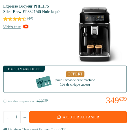
Expresso Broyeur PHILIPS
SilentBrew EP3321/40 Noir laqué
(
49
)
EXCLU MAXICOFFEE
OFFERT
pour l’achat de cette machine
10€ de chèque cadeau
349
€99
439
€99
Prix de comparaison :
-
+
AJOUTER AU PANIER
Livraison Chronopost Express OFFERTE