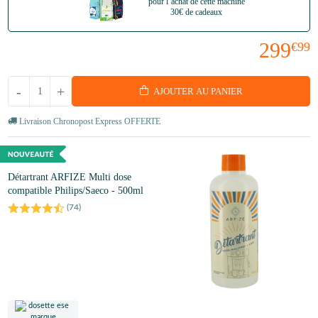
pour l’achat de cette machine
30€ de cadeaux
299
€99
-
+
AJOUTER AU PANIER
Livraison Chronopost Express OFFERTE
Détartrant ARFIZE Multi dose
compatible Philips/Saeco - 500ml
(
74
)