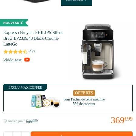
Expresso Broyeur PHILIPS Silent
Brew EP2339/40 Black Chrome
LatteGo
(
47
)
EXCLU MAXICOFFEE
OFFERTS
pour l’achat de cette machine
55€ de cadeaux
369
€99
529
€99
Ancien prix :