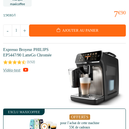
7
€90
15
€80
/l
-
+
AJOUTER AU PANIER
Expresso Broyeur PHILIPS
EP5447/90 LatteGo Chromée
(
152
)
EXCLU MAXICOFFEE
OFFERTS
pour l’achat de cette machine
55€ de cadeaux