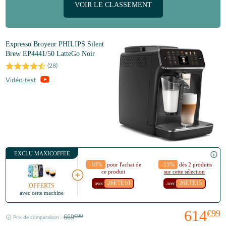
VOIR LE CLASSEMENT
Expresso Broyeur PHILIPS Silent
Brew EP4441/50 LatteGo Noir
(
28
)
EXCLU MAXICOFFEE
-10%
-15%
pour l'achat de
dès 2 produits
ce produit
sur cette sélection
26ETE10
26ETE15
avec
avec
OFFERTS
avec cette machine
614
€99
669
€99
Prix de comparaison :