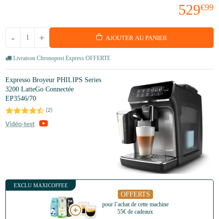
529
€99
-
+
AJOUTER AU PANIER
Livraison Chronopost Express OFFERTE
Expresso Broyeur PHILIPS Series
3200 LatteGo Connectée
EP3546/70
(
2
)
EXCLU MAXICOFFEE
OFFERTS
pour l’achat de cette machine
55€ de cadeaux