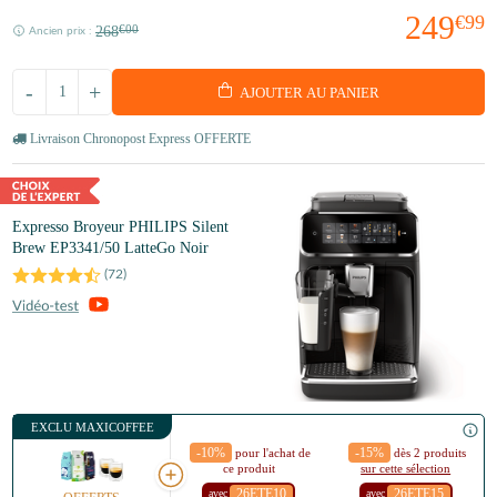
249
€99
268
€00
Ancien prix :
-
+
AJOUTER AU PANIER
Livraison Chronopost Express OFFERTE
Expresso Broyeur PHILIPS Silent
Brew EP3341/50 LatteGo Noir
(
72
)
EXCLU MAXICOFFEE
-10%
-15%
pour l'achat de
dès 2 produits
ce produit
sur cette sélection
26ETE10
26ETE15
avec
avec