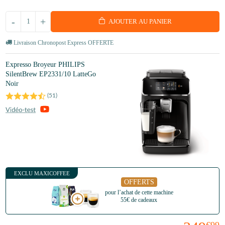
-
+
AJOUTER AU PANIER
Livraison Chronopost Express OFFERTE
Expresso Broyeur PHILIPS
SilentBrew EP2331/10 LatteGo
Noir
(
51
)
EXCLU MAXICOFFEE
OFFERTS
pour l’achat de cette machine
55€ de cadeaux
€99