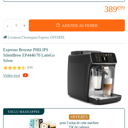
389
€99
-
+
AJOUTER AU PANIER
Livraison Chronopost Express OFFERTE
Expresso Broyeur PHILIPS
SilentBrew EP4446/70 LatteGo
Silver
(
19
)
EXCLU MAXICOFFEE
OFFERTS
pour l’achat de cette machine
55€ de cadeaux