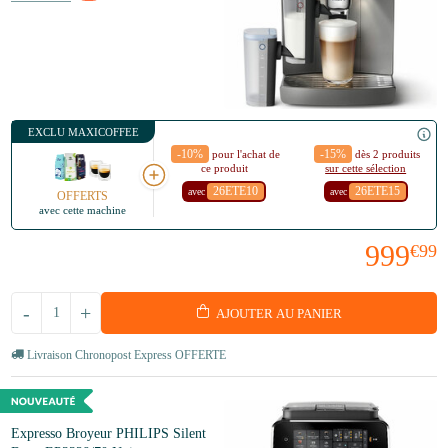
EXCLU MAXICOFFEE
-10%
-15%
pour l'achat de
dès 2 produits
ce produit
sur cette sélection
26ETE10
26ETE15
avec
avec
OFFERTS
avec cette machine
999
€99
-
+
AJOUTER AU PANIER
Livraison Chronopost Express OFFERTE
Expresso Broyeur PHILIPS Silent