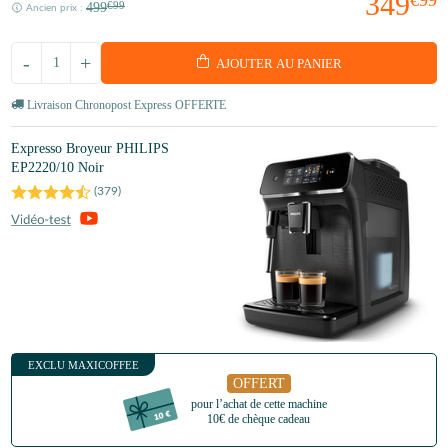
349
499
€99
Ancien prix :
-
+
AJOUTER AU PANIER
Livraison Chronopost Express OFFERTE
Expresso Broyeur PHILIPS
EP2220/10 Noir
(
379
)
EXCLU MAXICOFFEE
OFFERT
pour l’achat de cette machine
10€ de chèque cadeau