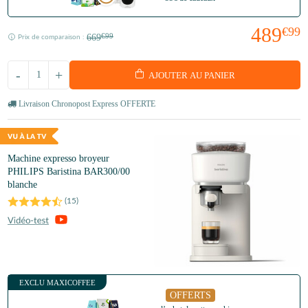
489
€99
669
€99
Prix de comparaison :
-
+
AJOUTER AU PANIER
Livraison Chronopost Express OFFERTE
Machine expresso broyeur
PHILIPS Baristina BAR300/00
blanche
(
15
)
EXCLU MAXICOFFEE
OFFERTS