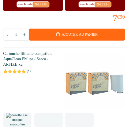
26ETE10
26ETE15
avec le code
avec le code
7
€90
-
+
AJOUTER AU PANIER
Cartouche filtrante compatible
AquaClean Philips / Saeco -
ARFIZE x2
(
1
)