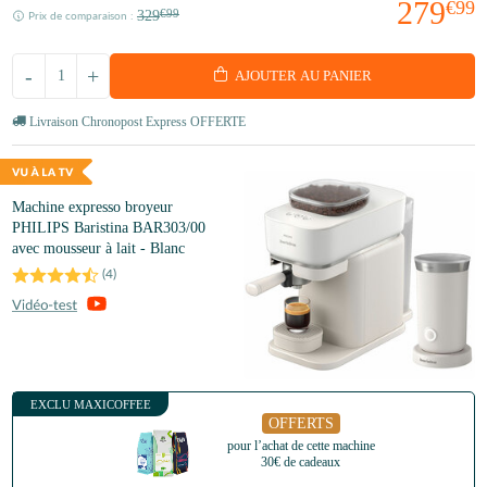
279
€99
329
€99
Prix de comparaison :
-
+
AJOUTER AU PANIER
Livraison Chronopost Express OFFERTE
Machine expresso broyeur
PHILIPS Baristina BAR303/00
avec mousseur à lait - Blanc
(
4
)
EXCLU MAXICOFFEE
OFFERTS
pour l’achat de cette machine
30€ de cadeaux