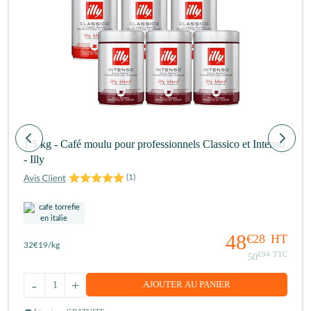
1.5 kg - Café moulu pour professionnels Classico et Intenso
- Illy
(
1
)
48
€28
HT
32
€19
/kg
€94
TTC
50
-
+
AJOUTER AU PANIER