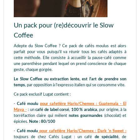
Un pack pour (re)découvrir le Slow
Coffee
Adepte du Slow Coffee ? Ce pack de cafés moulus est alors
parfait pour vous puisqu'il va réunir tous les cafés adaptés à
cette méthode. Elle consiste à accueillir la pause-café comme
une parenthèse pendant lequel on prend conscience de chaque
geste, chaque gorgée.
Le Slow Coffee ou extraction lente, est l'art de prendre son
temps
, par opposition à l'expresso italien qui se consomme vite.
Ce pack exclusif Lugat contient :
-
Café moulu
pour cafetière Hario/Chemex : Guatemala - El
Maya
-
: un
café de label corsé
,
100 % arabica
, pur origine, à la
torréfaction claire qui mêlent
notes gourmandes
(chocolat) et
épicées.
Note : 80/100
-
Café moulu
pour cafetière Hario/Chemex : Dark 'n Sweet :
toujours de chez Cafés Lugat : un café
de spécialité
, de