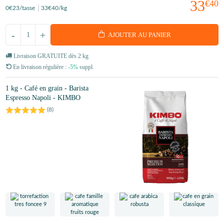
33
€40
0
€23
/tasse
33
€40
/kg
-
+
AJOUTER AU PANIER
Livraison GRATUITE dès 2 kg
En livraison régulière :
-5%
suppl.
1 kg - Café en grain - Barista
Espresso Napoli - KIMBO
(
8
)