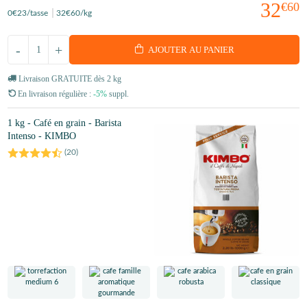
32
€60
0
€23
/tasse
32
€60
/kg
-
+
AJOUTER AU PANIER
Livraison GRATUITE dès 2 kg
En livraison régulière :
-5%
suppl.
1 kg - Café en grain - Barista
Intenso - KIMBO
(
20
)