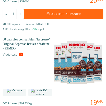
20
0
€40
/tasse
25
€00
/
-
+
AJOUTER AU PANIER
100 capsules = Livraison GRATUITE
En livraison régulière :
-5%
suppl.
50 capsules compatibles Nespresso*
Original Espresso barista décaféiné
- KIMBO
19
€40
0
€39
/tasse
70
€55
/kg