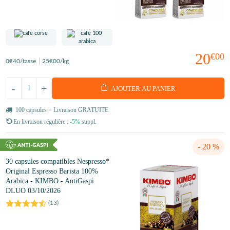
20
€00
0
€40
/tasse
25
€00
/kg
-
+
AJOUTER AU PANIER
100 capsules = Livraison GRATUITE
En livraison régulière :
-5%
suppl.
- 20 %
30 capsules compatibles Nespresso*
Original Espresso Barista 100%
Arabica - KIMBO - AntiGaspi
DLUO 03/10/2026
(
13
)