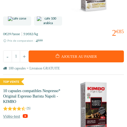
2
€85
0
€29
/tasse
51
€82
/kg
4
€00
Prix de comparaison :
-
+
AJOUTER AU PANIER
100 capsules = Livraison GRATUITE
10 capsules compatibles Nespresso*
Original Espresso Barista Napoli -
KIMBO
(
5
)