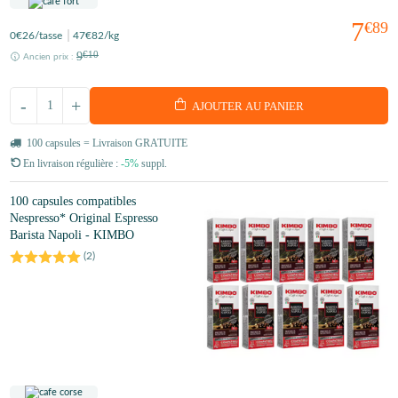
7
€89
0
€26
/tasse
47
€82
/kg
9
€10
Ancien prix :
-
+
AJOUTER AU PANIER
100 capsules = Livraison GRATUITE
En livraison régulière :
-5%
suppl.
100 capsules compatibles
Nespresso* Original Espresso
Barista Napoli - KIMBO
(
2
)