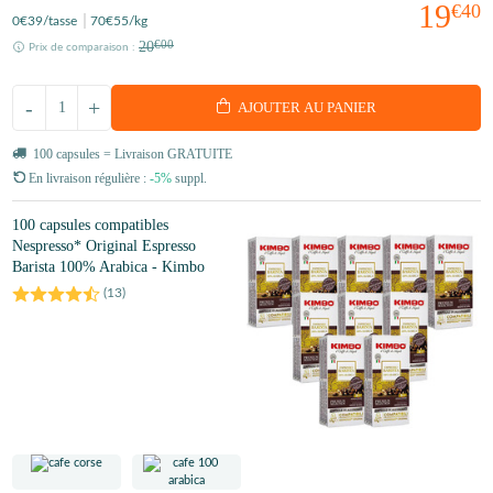
19
€40
0
€39
/tasse
70
€55
/kg
20
€00
Prix de comparaison :
-
+
AJOUTER AU PANIER
100 capsules = Livraison GRATUITE
En livraison régulière :
-5%
suppl.
100 capsules compatibles
Nespresso* Original Espresso
Barista 100% Arabica - Kimbo
(
13
)