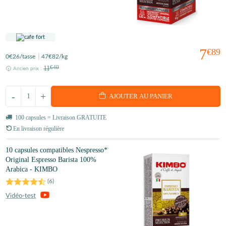
7
€89
0
€26
/tasse
47
€82
/kg
11
€40
Ancien prix :
-
+
AJOUTER AU PANIER
100 capsules = Livraison GRATUITE
En livraison régulière
10 capsules compatibles Nespresso*
Original Espresso Barista 100%
Arabica - KIMBO
(
6
)