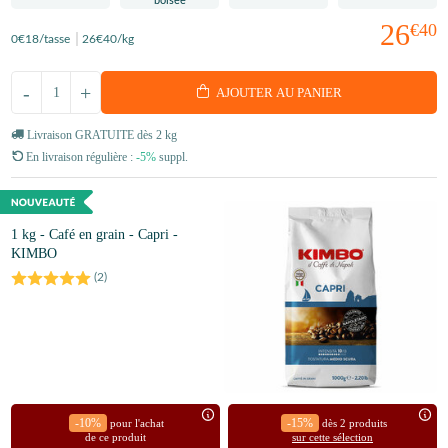
26
€40
0
€18
/tasse
26
€40
/kg
-
+
AJOUTER AU PANIER
Livraison GRATUITE dès 2 kg
En livraison régulière :
-5%
suppl.
1 kg - Café en grain - Capri -
KIMBO
(
2
)
-10%
-15%
pour l'achat
dès 2 produits
de ce produit
sur cette sélection