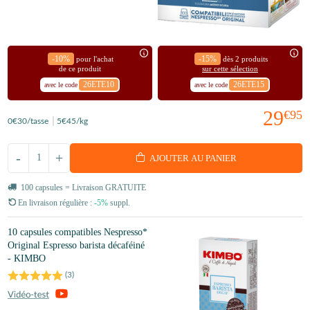
-10%
-15%
pour l'achat
dès 2 produits
de ce produit
sur cette sélection
26ETE10
26ETE15
avec le code
avec le code
29
€95
0
€30
/tasse
5
€45
/kg
-
+
AJOUTER AU PANIER
100 capsules = Livraison GRATUITE
En livraison régulière :
-5%
suppl.
10 capsules compatibles Nespresso*
Original Espresso barista décaféiné
- KIMBO
(
3
)