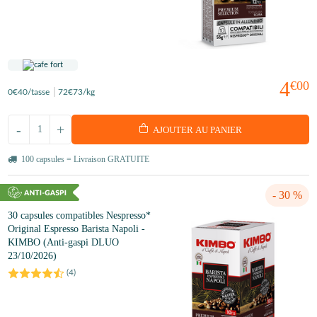
4
€00
0
€40
/tasse
72
€73
/kg
-
+
AJOUTER AU PANIER
100 capsules = Livraison GRATUITE
- 30 %
30 capsules compatibles Nespresso*
Original Espresso Barista Napoli -
KIMBO (Anti-gaspi DLUO
23/10/2026)
(
4
)