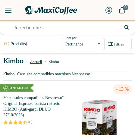
0
Trier par
167
Filtres
Produit(s)
Kimbo
Accueil
Kimbo
Kimbo | Capsules compatibles machines Nespresso*
- 13 %
30 capsules compatibles Nespresso*
Original Espresso barista ristretto -
KIMBO (Anti-gaspi DLUO
27/10/2026)
(
8
)