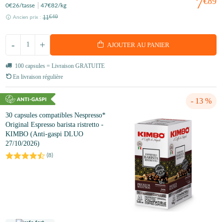
7
€89
0
€26
/tasse
47
€82
/kg
11
€40
Ancien prix :
-
+
AJOUTER AU PANIER
100 capsules = Livraison GRATUITE
En livraison régulière
- 13 %
30 capsules compatibles Nespresso*
Original Espresso barista ristretto -
KIMBO (Anti-gaspi DLUO
27/10/2026)
(
8
)