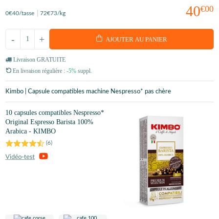
40
€00
0
€40
/tasse
72
€73
/kg
-
+
AJOUTER AU PANIER
Livraison GRATUITE
En livraison régulière :
-5%
suppl.
Kimbo | Capsule compatibles machine Nespresso* pas chère
10 capsules compatibles Nespresso*
Original Espresso Barista 100%
Arabica - KIMBO
(
6
)