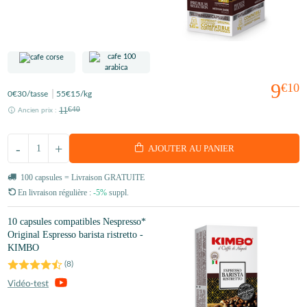
9
€10
0
€30
/tasse
55
€15
/kg
11
€40
Ancien prix :
-
+
AJOUTER AU PANIER
100 capsules = Livraison GRATUITE
En livraison régulière :
-5%
suppl.
10 capsules compatibles Nespresso*
Original Espresso barista ristretto -
KIMBO
(
8
)