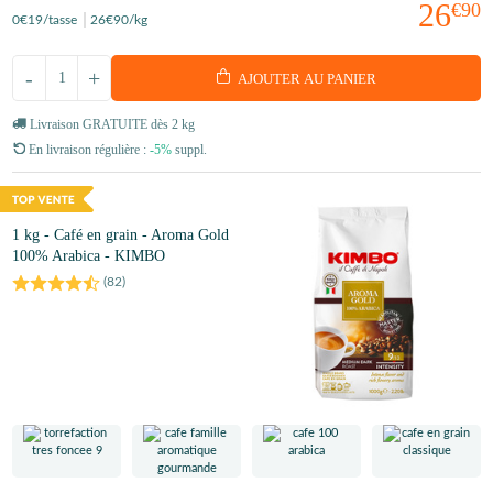
26
€90
0
€19
/tasse
26
€90
/kg
-
+
AJOUTER AU PANIER
Livraison GRATUITE dès 2 kg
En livraison régulière :
-5%
suppl.
1 kg - Café en grain - Aroma Gold
100% Arabica - KIMBO
(
82
)