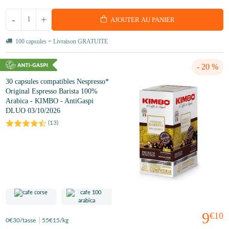
-
+
AJOUTER AU PANIER
100 capsules = Livraison GRATUITE
- 20 %
30 capsules compatibles Nespresso*
Original Espresso Barista 100%
Arabica - KIMBO - AntiGaspi
DLUO 03/10/2026
(
13
)
9
€10
0
€30
/tasse
55
€15
/kg