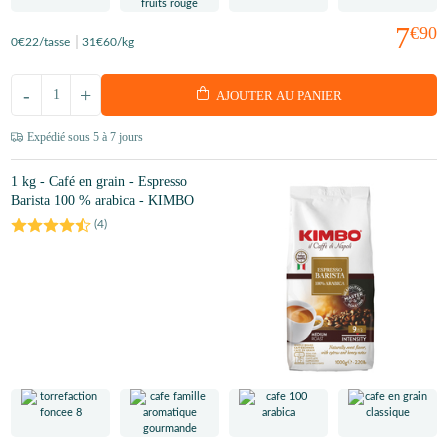
7
€90
0
€22
/tasse
31
€60
/kg
-
+
AJOUTER AU PANIER
Expédié sous 5 à 7 jours
1 kg - Café en grain - Espresso
Barista 100 % arabica - KIMBO
(
4
)