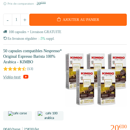
20
€00
Prix de comparaison :
-
+
AJOUTER AU PANIER
100 capsules = Livraison GRATUITE
En livraison régulière :
-5%
suppl.
50 capsules compatibles Nespresso*
Original Espresso Barista 100%
Arabica - KIMBO
(
13
)
20
€00
0
€40
/tasse
25
€00
/kg