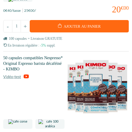
20
€00
0
€40
/tasse
25
€00
/
-
+
AJOUTER AU PANIER
100 capsules = Livraison GRATUITE
En livraison régulière :
-5%
suppl.
50 capsules compatibles Nespresso*
Original Espresso barista décaféiné
- KIMBO