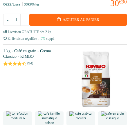
30
€90
0
€22
/tasse
30
€90
/kg
-
+
AJOUTER AU PANIER
Livraison GRATUITE dès 2 kg
En livraison régulière :
-5%
suppl.
1 kg - Café en grain - Crema
Classico - KIMBO
(
34
)