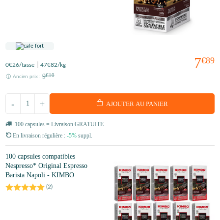
7
€89
0
€26
/tasse
47
€82
/kg
9
€10
Ancien prix :
-
+
AJOUTER AU PANIER
100 capsules = Livraison GRATUITE
En livraison régulière :
-5%
suppl.
100 capsules compatibles
Nespresso* Original Espresso
Barista Napoli - KIMBO
(
2
)