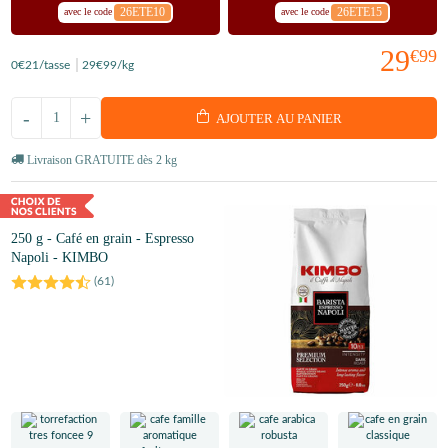
26ETE10
26ETE15
avec le code
avec le code
29
€99
0
€21
/tasse
29
€99
/kg
-
+
AJOUTER AU PANIER
Livraison GRATUITE dès 2 kg
250 g - Café en grain - Espresso
Napoli - KIMBO
(
61
)