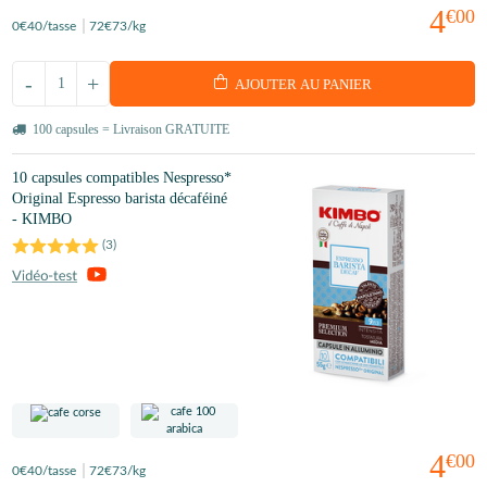
4
€00
0
€40
/tasse
72
€73
/kg
-
+
AJOUTER AU PANIER
100 capsules = Livraison GRATUITE
10 capsules compatibles Nespresso*
Original Espresso barista décaféiné
- KIMBO
(
3
)
4
€00
0
€40
/tasse
72
€73
/kg