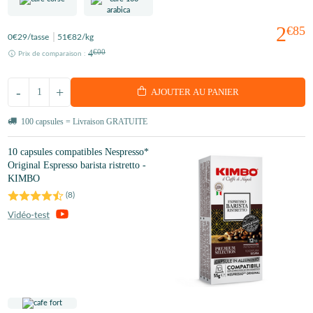
2
€85
0
€29
/tasse
51
€82
/kg
4
€00
Prix de comparaison :
-
+
AJOUTER AU PANIER
100 capsules = Livraison GRATUITE
10 capsules compatibles Nespresso*
Original Espresso barista ristretto -
KIMBO
(
8
)