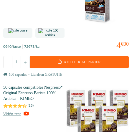
4
€00
0
€40
/tasse
72
€73
/kg
-
+
AJOUTER AU PANIER
100 capsules = Livraison GRATUITE
50 capsules compatibles Nespresso*
Original Espresso Barista 100%
Arabica - KIMBO
(
13
)