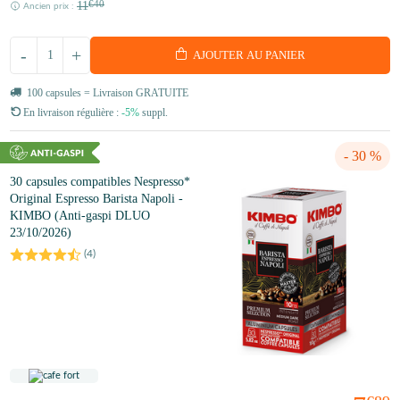
11
€40
Ancien prix :
-
+
AJOUTER AU PANIER
100 capsules = Livraison GRATUITE
En livraison régulière :
-5%
suppl.
- 30 %
30 capsules compatibles Nespresso*
Original Espresso Barista Napoli -
KIMBO (Anti-gaspi DLUO
23/10/2026)
(
4
)