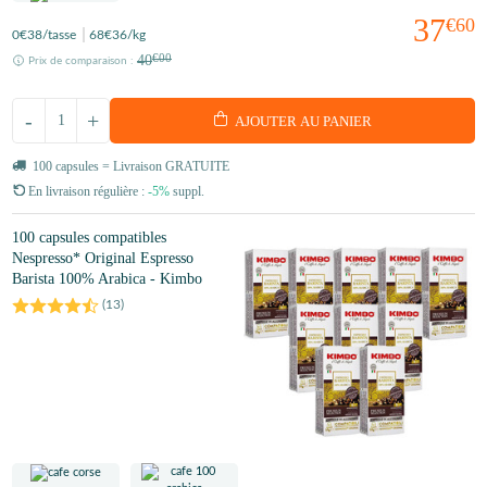
37
€60
0
€38
/tasse
68
€36
/kg
40
€00
Prix de comparaison :
-
+
AJOUTER AU PANIER
100 capsules = Livraison GRATUITE
En livraison régulière :
-5%
suppl.
100 capsules compatibles
Nespresso* Original Espresso
Barista 100% Arabica - Kimbo
(
13
)