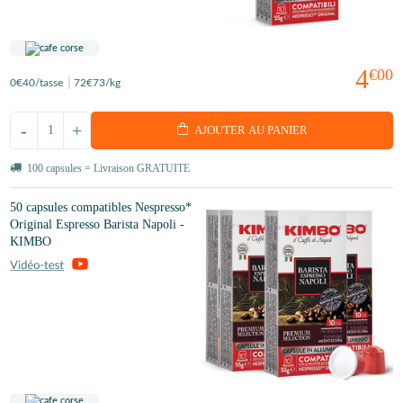
4
€00
0
€40
/tasse
72
€73
/kg
-
+
AJOUTER AU PANIER
100 capsules = Livraison GRATUITE
50 capsules compatibles Nespresso*
Original Espresso Barista Napoli -
KIMBO