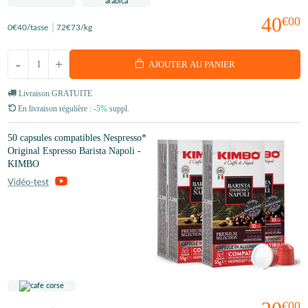
40
€00
0
€40
/tasse
72
€73
/kg
-
+
AJOUTER AU PANIER
Livraison GRATUITE
En livraison régulière :
-5%
suppl.
50 capsules compatibles Nespresso*
Original Espresso Barista Napoli -
KIMBO
€00