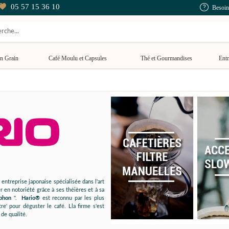
05 57 15 36 10
Besoin
n Grain
Café Moulu et Capsules
Thé et Gourmandises
Entr
 entreprise japonaise spécialisée dans l'art
 en notoriété grâce à ses théières et à sa
phon
".
Hario®
est reconnu par les plus
re' pour déguster le café. Lla firme s'est
de qualité.