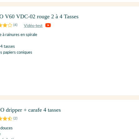
O V60 VDC-02 rouge 2 à 4 Tasses
(
4
)
 à rainures en spirale
 4 tasses
res papiers coniques
 dripper + carafe 4 tasses
(
2
)
 douces
e