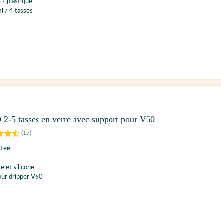
 / plastique
l / 4 tasses
2-5 tasses en verre avec support pour V60
(
17
)
ffee
e et silicone
our dripper V60