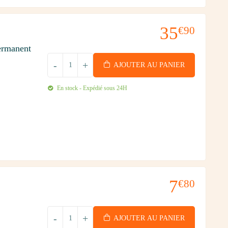
35
€90
ermanent
-
+
AJOUTER AU PANIER
En stock - Expédié sous 24H
7
€80
-
+
AJOUTER AU PANIER