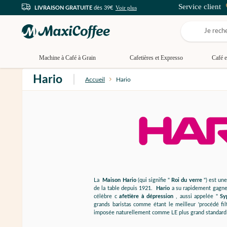
Service client
Voir plus
LIVRAISON GRATUITE
dès 39€
Machine à Café à Grain
Cafetières et Expresso
Café e
Hario
Accueil
Hario
La
Maison Hario
(qui signifie "
Roi du verre
") est une
de la table depuis 1921.
Hario
a su rapidement gagner
célèbre c
afetière à dépression
, aussi appelée "
Sy
grands baristas comme étant le meilleur 'procédé filt
imposée naturellement comme LE plus grand standard 