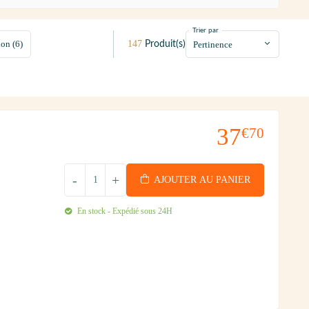
Trier par
147
ion (6)
Produit(s)
37
€70
-
+
AJOUTER AU PANIER
En stock - Expédié sous 24H