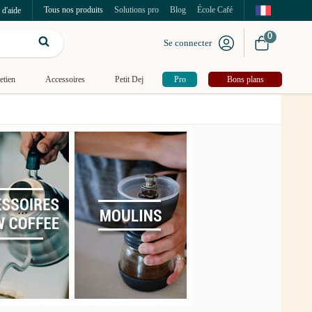
Tous nos produits
Solutions pro
Blog
École Café
 d'aide
0
Se connecter
etien
Accessoires
Petit Dej
Pro
Bons plans