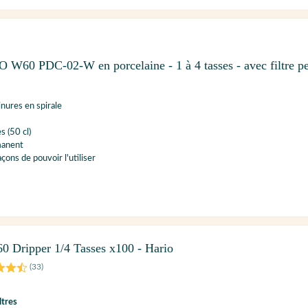
 W60 PDC-02-W en porcelaine - 1 à 4 tasses - avec filtre p
inures en spirale
s (50 cl)
manent
açons de pouvoir l'utiliser
60 Dripper 1/4 Tasses x100 - Hario
(
33
)
ltres