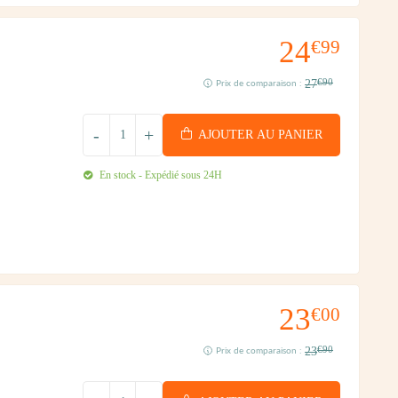
24
€99
27
€90
Prix de comparaison :
-
+
AJOUTER AU PANIER
En stock - Expédié sous 24H
23
€00
23
€90
Prix de comparaison :