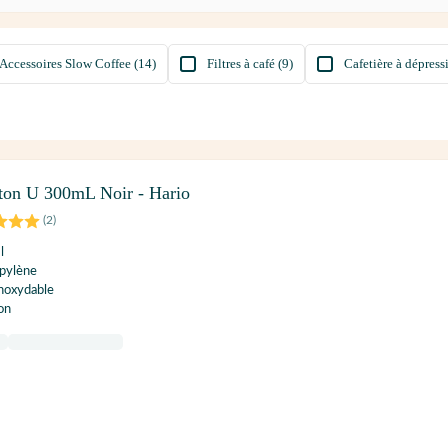
Accessoires Slow Coffee (14)
Filtres à café (9)
Cafetière à dépress
ston U 300mL Noir - Hario
(
2
)
l
opylène
inoxydable
on