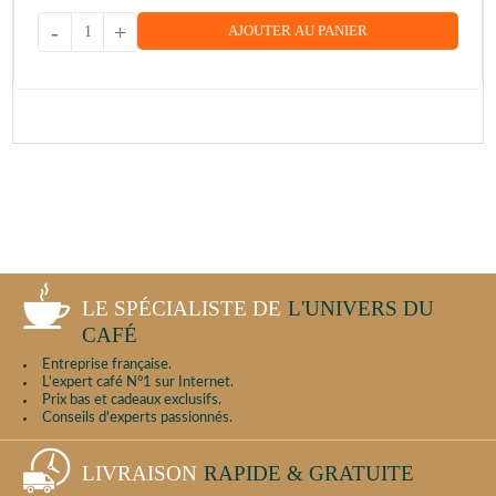
-
+
AJOUTER AU PANIER
LE SPÉCIALISTE DE
L'UNIVERS DU
CAFÉ
Entreprise française.
L'expert café N°1 sur Internet.
Prix bas et cadeaux exclusifs.
Conseils d'experts passionnés.
LIVRAISON
RAPIDE & GRATUITE