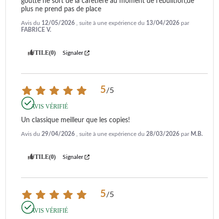
goutte ne sort de la cafetière au moment de l'ébulition,de 
plus ne prend pas de place
Avis du
12/05/2026
, suite à une expérience du
13/04/2026
par
FABRICE V.
UTILE
(0)
Signaler
5
/
5
AVIS VÉRIFIÉ
Un classique meilleur que les copies!
Avis du
29/04/2026
, suite à une expérience du
28/03/2026
par
M.B.
UTILE
(0)
Signaler
5
/
5
AVIS VÉRIFIÉ