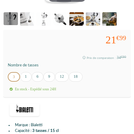
21
€99
34
€90
Prix de comparaison :
Nombre de tasses
1
6
9
12
18
3
En stock - Expédié sous 24H
Marque : Bialetti
Capacité :
3 tasses / 15 cl