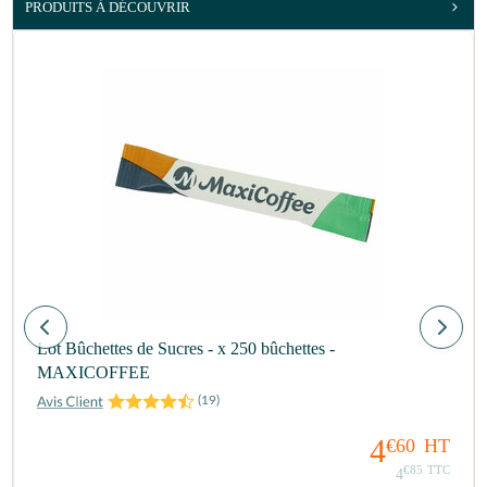
PRODUITS À DÉCOUVRIR
Lot Bûchettes de Sucres - x 250 bûchettes -
MAXICOFFEE
(
19
)
4
€60
HT
€85
TTC
4