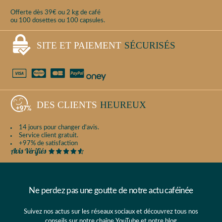
Offerte dès 39€ ou 2 kg de café
ou 100 dosettes ou 100 capsules.
SITE ET PAIEMENT
SÉCURISÉS
DES CLIENTS
HEUREUX
14 jours pour changer d'avis.
Service client gratuit.
+97% de satisfaction
Ne perdez pas une goutte de notre actu caféinée
Suivez nos actus sur les réseaux sociaux et découvrez tous nos
conseils sur notre chaîne
YouTube
et
notre blog