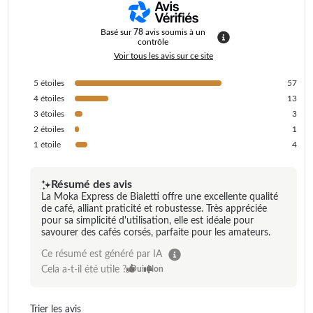
Basé sur
78
avis soumis à un
contrôle
Voir tous les avis sur ce site
5
étoiles
57
4
étoiles
13
3
étoiles
3
2
étoiles
1
1
étoile
4
Résumé des avis
La Moka Express de Bialetti offre une excellente qualité
de café, alliant praticité et robustesse. Très appréciée
pour sa simplicité d'utilisation, elle est idéale pour
savourer des cafés corsés, parfaite pour les amateurs.
Ce résumé est généré par IA
Cela a-t-il été utile ?
Oui
Non
Trier les avis