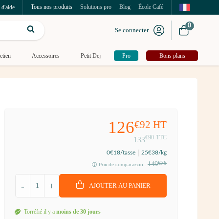
Tous nos produits
Solutions pro
Blog
École Café
 d'aide
0
Se connecter
etien
Accessoires
Petit Dej
Pro
Bons plans
126
€92
HT
€90
TTC
133
0
€18
/tasse
25
€38
/kg
149
€76
Prix de comparaison :
-
+
AJOUTER AU PANIER
Torréfié il y a
moins de 30 jours