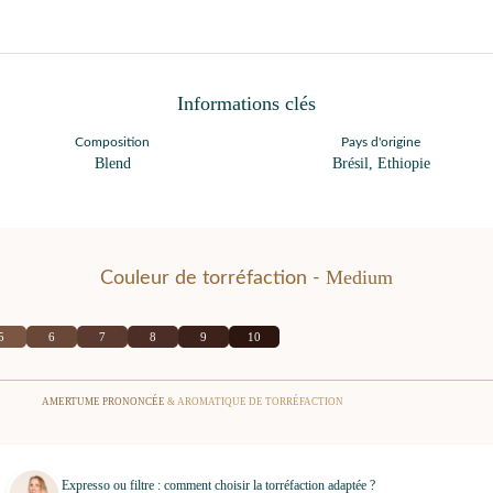
Informations clés
Composition
Pays d'origine
Blend
Brésil, Ethiopie
Medium
Couleur de torréfaction -
5
6
7
8
9
10
AMERTUME PRONONCÉE
& AROMATIQUE DE TORRÉFACTION
Expresso ou filtre : comment choisir la torréfaction adaptée ?