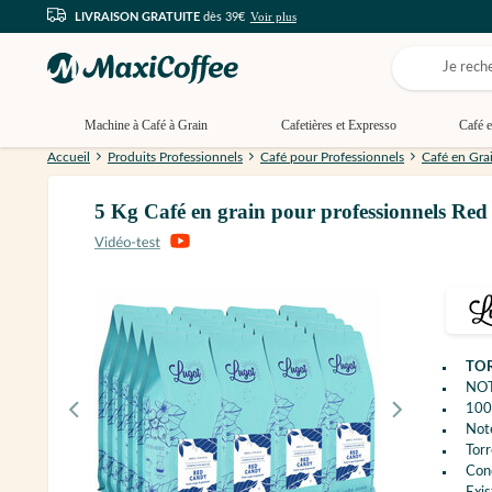
Voir plus
LIVRAISON GRATUITE
dès 39€
Machine à Café à Grain
Cafetières et Expresso
Café e
Accueil
Produits Professionnels
Café pour Professionnels
Café en Gra
5 Kg Café en grain pour professionnels R
TO
NOT
100%
Note
Torr
Con