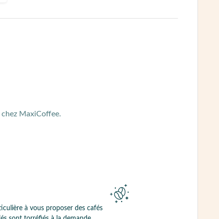
ié chez MaxiCoffee.
iculière à vous proposer des cafés
és sont torréfiés à la demande,