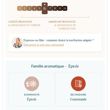
6
1
2
3
4
5
7
8
9
10
ACIDITÉ PRONONCÉE
AMERTUME PRONONCÉE
& AROMATIQUE DU TERROIR
& AROMATIQUE DE
TORRÉFACTION
Expresso ou filtre : comment choisir la torréfaction adaptée ?
Découvrez ce qui vous correspond
Épicée
Famille aromatique -
DOMINANTE
SECONDAIRE
Épicée
Gourmande