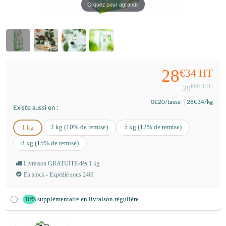
Cliquez pour agrandir
28
€34
HT
€90
TTC
29
0
€20
/tasse
28
€34
/kg
Existe aussi en :
2 kg (10% de remise)
5 kg (12% de remise)
1 kg
8 kg (15% de remise)
Livraison GRATUITE dès 1 kg
En stock - Expédié sous 24H
supplémentaire en livraison régulière
-10%