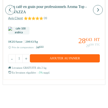
1 kg café en grain pour professionnels Aroma Top -
LAVAZZA
(
3
)
28
€43
HT
0
€20
/tasse
28
€43
/kg
€99
TTC
29
34
€03
Prix de comparaison :
-
+
AJOUTER AU PANIER
Livraison GRATUITE dès 2 kg
En livraison régulière :
-5%
suppl.