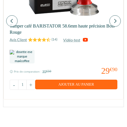
Tamper café BARISTATOR 58.6mm haute précision Bois
Rouge
(
14
)
29
€90
35
€50
Prix de comparaison :
-
+
AJOUTER AU PANIER