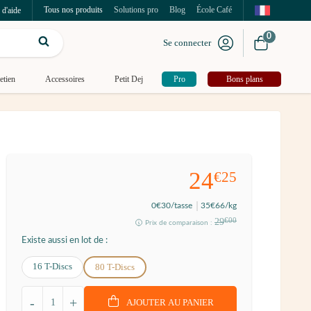
Tous nos produits
Solutions pro
Blog
École Café
 d'aide
0
Se connecter
etien
Accessoires
Petit Dej
Pro
Bons plans
24
€25
0
€30
/tasse
35
€66
/kg
29
€00
Prix de comparaison :
Existe aussi en lot de :
16 T-Discs
80 T-Discs
-
+
AJOUTER AU PANIER