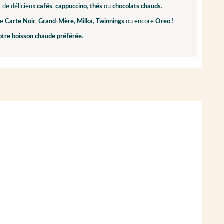
 de délicieux
cafés
,
cappuccino
,
thés
ou
chocolats
chauds
.
me
Carte Noir
,
Grand-Mère
,
Milka
,
Twinnings
ou encore
Oreo
!
otre boisson chaude préférée
.