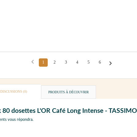
1
2
3
4
5
6
DISCUSSIONS (0)
PRODUITS À DÉCOUVRIR
ck 80 dosettes L'OR Café Long Intense - TASSIMO
ents vous répondra.