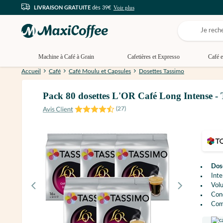
Voir plus
LIVRAISON GRATUITE
dès 39€
Machine à Café à Grain
Cafetières et Expresso
Café e
Accueil
Café
Café Moulu et Capsules
Dosettes Tassimo
Pack 80 dosettes L'OR Café Long Intense
(
27
)
Dose
Inte
Vol
Con
Com