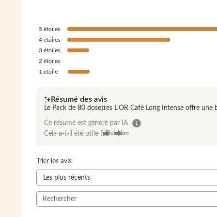
5
étoiles
4
étoiles
3
étoiles
2
étoiles
1
étoile
Résumé des avis
Le Pack de 80 dosettes L'OR Café Long Intense offre une bo
Ce résumé est généré par IA
Cela a-t-il été utile ?
Oui
Non
Trier les avis