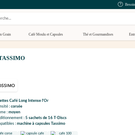
Besoin
n Grain
Café Moulu et Capsules
Thé et Gourmandises
Entr
 - TASSIMO
ttes Café Long Intense l'Or
nsité :
corsée
ume :
moyen
ditionnement :
5 sachets de 16 T-Discs
patibles :
machine à capsules Tassimo