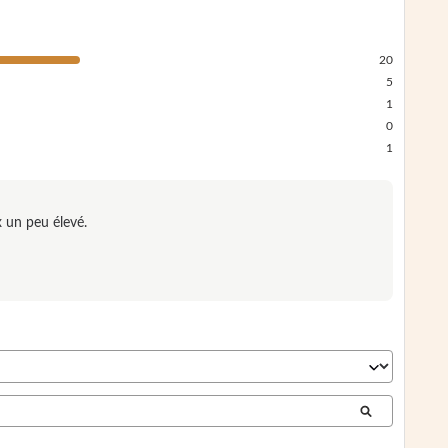
20
5
1
0
1
x un peu élevé.