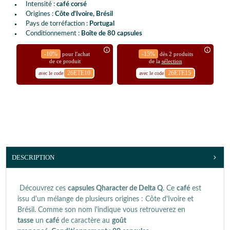
Intensité :
café corsé
Origines :
Côte d'Ivoire, Brésil
Pays de torréfaction :
Portugal
Conditionnement :
Boîte de 80 capsules
-10%
-15%
pour l'achat
dès 2 produits
de ce produit
de la
sélection
26ETE10
26ETE15
avec le code
avec le code
DESCRIPTION
Découvrez ces
capsules Qharacter de Delta Q
. Ce
café
est
issu d'un mélange de plusieurs origines : Côte d'Ivoire et
Brésil. Comme son nom l'indique vous retrouverez en
tasse
un
café
de caractère au
goût