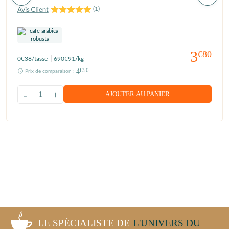
(
1
)
3
€80
0
€38
/tasse
690
€91
/kg
4
€50
Prix de comparaison :
-
+
AJOUTER AU PANIER
LE SPÉCIALISTE DE
L'UNIVERS DU