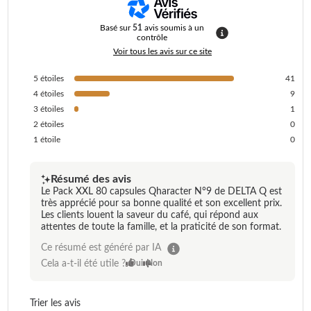
Basé sur
51
avis soumis à un
contrôle
Voir tous les avis sur ce site
5
étoiles
41
4
étoiles
9
3
étoiles
1
2
étoiles
0
1
étoile
0
Résumé des avis
Le Pack XXL 80 capsules Qharacter N°9 de DELTA Q est
très apprécié pour sa bonne qualité et son excellent prix.
Les clients louent la saveur du café, qui répond aux
attentes de toute la famille, et la praticité de son format.
Ce résumé est généré par IA
Cela a-t-il été utile ?
Oui
Non
Trier les avis