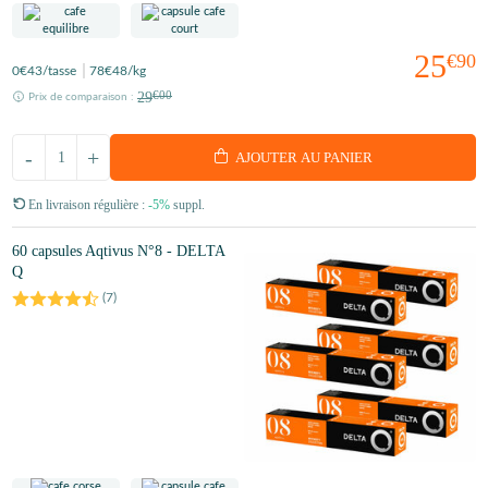
25
€90
0
€43
/tasse
78
€48
/kg
29
€00
Prix de comparaison :
-
+
AJOUTER AU PANIER
En livraison régulière :
-5%
suppl.
60 capsules Aqtivus N°8 - DELTA
Q
(
7
)