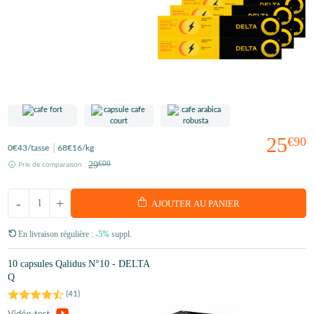
25
€90
0
€43
/tasse
68
€16
/kg
29
€00
Prix de comparaison :
-
+
AJOUTER AU PANIER
En livraison régulière :
-5%
suppl.
10 capsules Qalidus N°10 - DELTA
Q
(
41
)