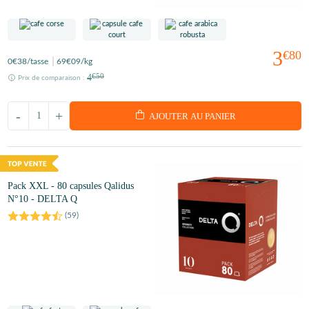
3
€80
0
€38
/tasse
69
€09
/kg
4
€50
Prix de comparaison :
-
+
AJOUTER AU PANIER
Pack XXL - 80 capsules Qalidus
N°10 - DELTA Q
(
59
)