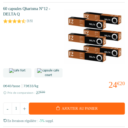
60 capsules Qharisma N°12 -
DELTA Q
(
15
)
24
€20
0
€40
/tasse
73
€33
/kg
27
€00
Prix de comparaison :
-
+
AJOUTER AU PANIER
En livraison régulière :
-5%
suppl.