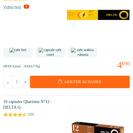
4
€90
0
€49
/tasse
81
€67
/kg
-
+
AJOUTER AU PANIER
10 capsules Qharisma N°12 -
DELTA Q
(
28
)