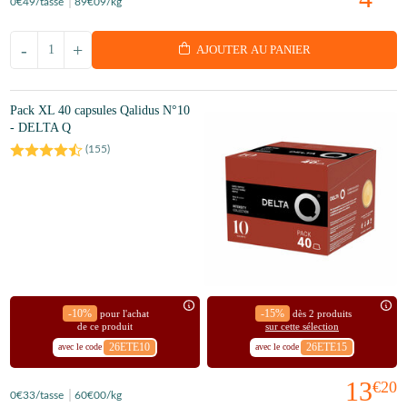
0
€49
/tasse
89
€09
/kg
-
+
AJOUTER AU PANIER
Pack XL 40 capsules Qalidus N°10
- DELTA Q
(
155
)
-10%
-15%
pour l'achat
dès 2 produits
de ce produit
sur cette sélection
26ETE10
26ETE15
avec le code
avec le code
13
€20
0
€33
/tasse
60
€00
/kg