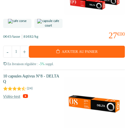
27
€00
0
€45
/tasse
81
€82
/kg
-
+
AJOUTER AU PANIER
En livraison régulière :
-5%
suppl.
10 capsules Aqtivus N°8 - DELTA
Q
(
24
)