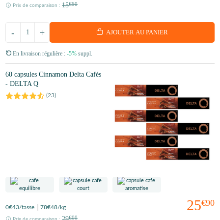
15
€50
Prix de comparaison :
-
+
AJOUTER AU PANIER
En livraison régulière :
-5%
suppl.
60 capsules Cinnamon Delta Cafés
- DELTA Q
(
23
)
25
€90
0
€43
/tasse
78
€48
/kg
29
€00
Prix de comparaison :