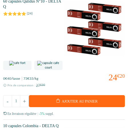
60 capsules Qalidus N°10 - DELTA
Q
(
24
)
24
€20
0
€40
/tasse
73
€33
/kg
27
€00
Prix de comparaison :
-
+
AJOUTER AU PANIER
En livraison régulière :
-5%
suppl.
10 capsules Colombia - DELTA Q