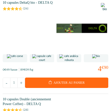
10 capsules DeltaQ bio - DELTA Q
(
26
)
4
€90
0
€49
/tasse
89
€09
/kg
-
+
AJOUTER AU PANIER
10 capsules Double (anciennement
Power Coffee) - DELTA Q
(
28
)