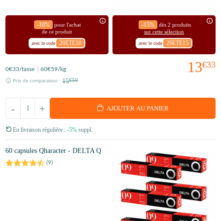
-10%
-15%
pour l'achat
dès 2 produits
de ce produit
sur cette sélection
26ETE10
26ETE15
avec le code
avec le code
13
€33
0
€33
/tasse
60
€59
/kg
15
€50
Prix de comparaison :
-
+
AJOUTER AU PANIER
En livraison régulière :
-5%
suppl.
60 capsules Qharacter - DELTA Q
(
9
)