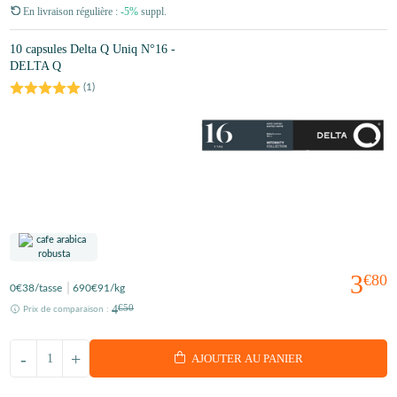
En livraison régulière :
-5%
suppl.
10 capsules Delta Q Uniq N°16 -
DELTA Q
(
1
)
3
€80
0
€38
/tasse
690
€91
/kg
4
€50
Prix de comparaison :
-
+
AJOUTER AU PANIER