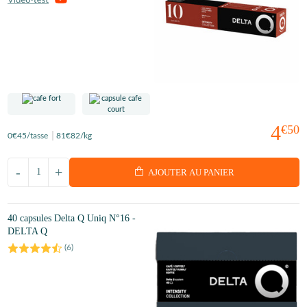
4
€50
0
€45
/tasse
81
€82
/kg
-
+
AJOUTER AU PANIER
40 capsules Delta Q Uniq N°16 -
DELTA Q
(
6
)