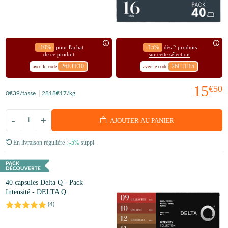
-10%
-15%
pour l'achat
dès 2 produits
de ce produit
sur cette sélection
26ETE10
26ETE15
avec le code
avec le code
15
€50
0
€39
/tasse
2818
€17
/kg
-
+
AJOUTER AU PANIER
En livraison régulière :
-5%
suppl.
40 capsules Delta Q - Pack
Intensité - DELTA Q
(
4
)