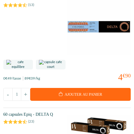
(
13
)
4
€90
0
€49
/tasse
89
€09
/kg
-
+
AJOUTER AU PANIER
60 capsules Epiq - DELTA Q
(
23
)