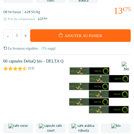
13
€75
0
€34
/tasse
62
€50
/kg
15
€50
Prix de comparaison :
-
+
AJOUTER AU PANIER
En livraison régulière :
-5%
suppl.
60 capsules DeltaQ bio - DELTA Q
(
13
)