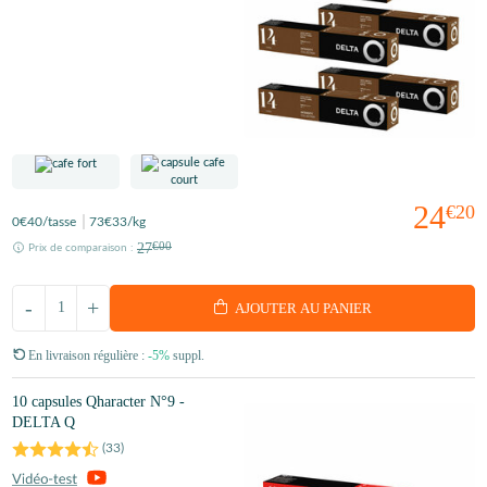
24
€20
0
€40
/tasse
73
€33
/kg
27
€00
Prix de comparaison :
-
+
AJOUTER AU PANIER
En livraison régulière :
-5%
suppl.
10 capsules Qharacter N°9 -
DELTA Q
(
33
)