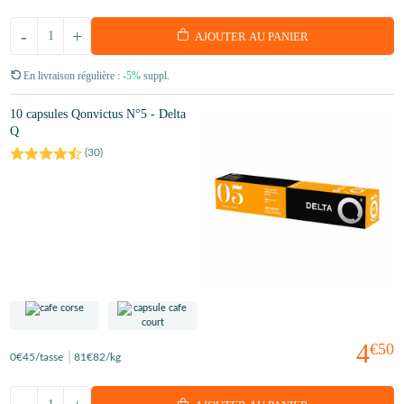
-
+
AJOUTER AU PANIER
En livraison régulière :
-5%
suppl.
10 capsules Qonvictus N°5 - Delta
Q
(
30
)
4
€50
0
€45
/tasse
81
€82
/kg