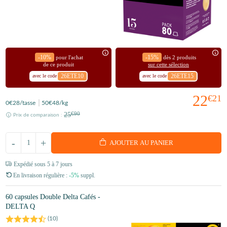
-10%
-15%
pour l'achat
dès 2 produits
de ce produit
sur cette sélection
26ETE10
26ETE15
avec le code
avec le code
22
€21
0
€28
/tasse
50
€48
/kg
25
€90
Prix de comparaison :
-
+
AJOUTER AU PANIER
Expédié sous 5 à 7 jours
En livraison régulière :
-5%
suppl.
60 capsules Double Delta Cafés -
DELTA Q
(
10
)