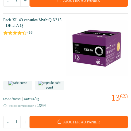
-
+
AJOUTER AU PANIER
Pack XL 40 capsules MythiQ N°15
- DELTA Q
(
16
)
13
€23
0
€33
/tasse
60
€14
/kg
15
€50
Prix de comparaison :
-
+
AJOUTER AU PANIER