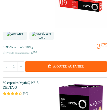
3
€75
0
€38
/tasse
68
€18
/kg
4
€50
Prix de comparaison :
-
+
AJOUTER AU PANIER
80 capsules MythiQ N°15 -
DELTA Q
(
10
)