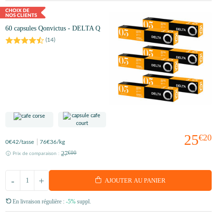
60 capsules Qonvictus - DELTA Q
(
14
)
25
€20
0
€42
/tasse
76
€36
/kg
27
€00
Prix de comparaison :
-
+
AJOUTER AU PANIER
En livraison régulière :
-5%
suppl.