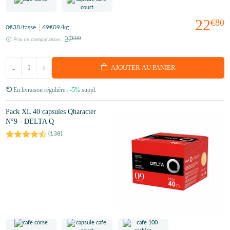
22
€80
0
€38
/tasse
69
€09
/kg
27
€00
Prix de comparaison :
-
+
AJOUTER AU PANIER
En livraison régulière :
-5%
suppl.
Pack XL 40 capsules Qharacter
N°9 - DELTA Q
(
138
)