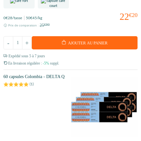
22
€20
0
€28
/tasse
50
€45
/kg
25
€90
Prix de comparaison :
-
+
AJOUTER AU PANIER
Expédié sous 5 à 7 jours
En livraison régulière :
-5%
suppl.
60 capsules Colombia - DELTA Q
(
1
)