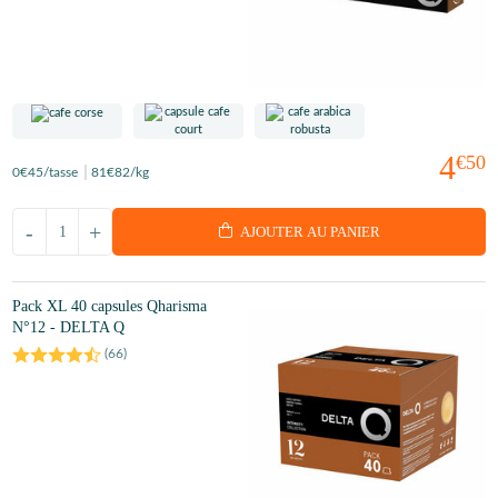
4
€50
0
€45
/tasse
81
€82
/kg
-
+
AJOUTER AU PANIER
Pack XL 40 capsules Qharisma
N°12 - DELTA Q
(
66
)