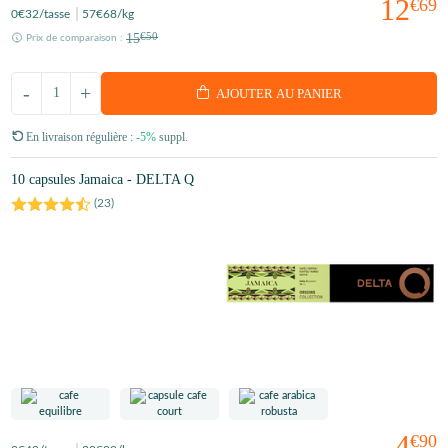
12
€69
0
€32
/tasse
57
€68
/kg
15
€50
Prix de comparaison :
-
+
AJOUTER AU PANIER
En livraison régulière :
-5%
suppl.
10 capsules Jamaica - DELTA Q
(
23
)
4
€90