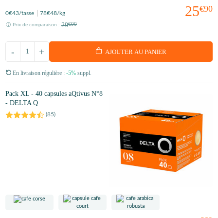
25
€90
0
€43
/tasse
78
€48
/kg
29
€00
Prix de comparaison :
-
+
AJOUTER AU PANIER
En livraison régulière :
-5%
suppl.
Pack XL - 40 capsules aQtivus N°8
- DELTA Q
(
85
)