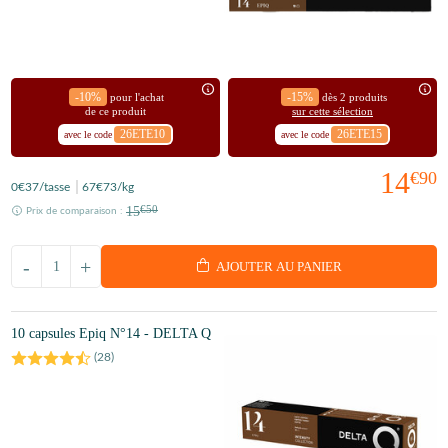
-10%
-15%
pour l'achat
dès 2 produits
de ce produit
sur cette sélection
26ETE10
26ETE15
avec le code
avec le code
14
€90
0
€37
/tasse
67
€73
/kg
15
€50
Prix de comparaison :
-
+
AJOUTER AU PANIER
10 capsules Epiq N°14 - DELTA Q
(
28
)