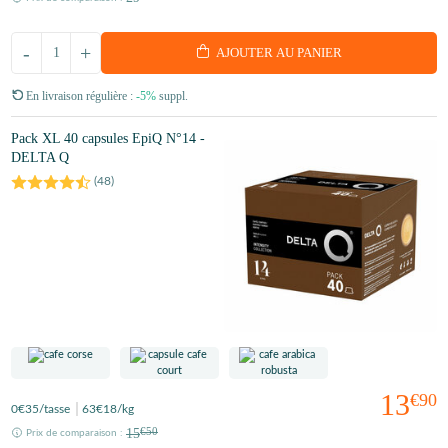
-
+
AJOUTER AU PANIER
En livraison régulière :
-5%
suppl.
Pack XL 40 capsules EpiQ N°14 -
DELTA Q
(
48
)
13
€90
0
€35
/tasse
63
€18
/kg
15
€50
Prix de comparaison :