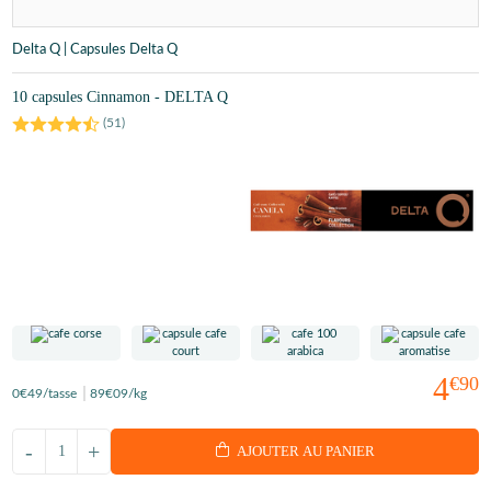
Delta Q | Capsules Delta Q
10 capsules Cinnamon - DELTA Q
(
51
)
4
€90
0
€49
/tasse
89
€09
/kg
-
+
AJOUTER AU PANIER