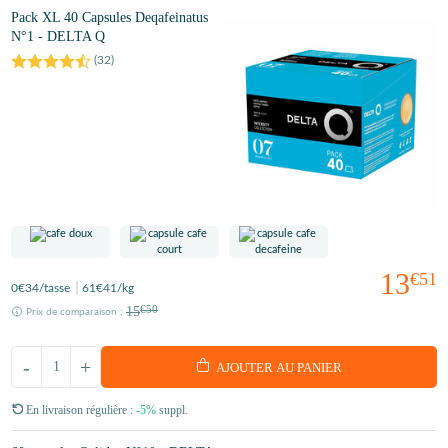
Pack XL 40 Capsules Deqafeinatus
N°1 - DELTA Q
(
32
)
13
€51
0
€34
/tasse
61
€41
/kg
15
€50
Prix de comparaison :
-
+
AJOUTER AU PANIER
En livraison régulière :
-5%
suppl.