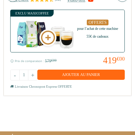
EXCLU MAXICOFFEE
OFFERTS
pour l’achat de cette machine
55€ de cadeaux
419
€00
579
€99
Prix de comparaison :
-
+
AJOUTER AU PANIER
Livraison Chronopost Express OFFERTE