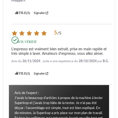
Philippe P.
UTILE
(1)
Signaler
5
/
5
AVIS VÉRIFIÉ
L'espresso est vraiment bien extrait, prise en main rapide et 
très simple à laver. Amateurs d'espresso, vous allez aimer.
Avis du
26/11/2024
, suite à une expérience du
28/10/2024
par
B.G.
UTILE
(1)
Signaler
Avis de l'expert :
J'avais lu beaucoup d'articles à propos de la machine à levier
Superkop et j'avais trop hâte de la tester. Je n'ai pas été
déçue : l'assemblage est simple, tout est bien expliqué. En
dix minutes, la Superkop a pris place sur mon plan de travail.