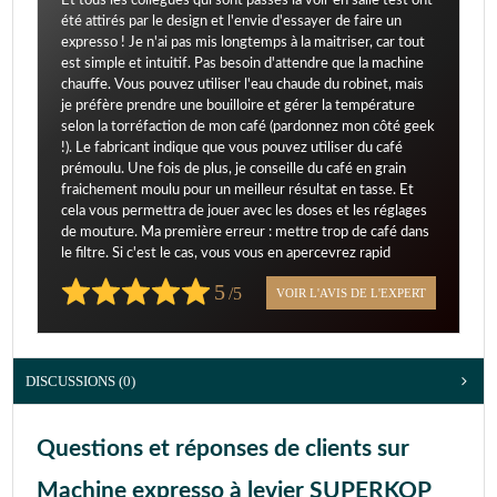
Et tous les collègues qui sont passés la voir en salle test ont
été attirés par le design et l'envie d'essayer de faire un
expresso ! Je n'ai pas mis longtemps à la maitriser, car tout
est simple et intuitif. Pas besoin d'attendre que la machine
chauffe. Vous pouvez utiliser l'eau chaude du robinet, mais
je préfère prendre une bouilloire et gérer la température
selon la torréfaction de mon café (pardonnez mon côté geek
!). Le fabricant indique que vous pouvez utiliser du café
prémoulu. Une fois de plus, je conseille du café en grain
fraichement moulu pour un meilleur résultat en tasse. Et
cela vous permettra de jouer avec les doses et les réglages
de mouture. Ma première erreur : mettre trop de café dans
le filtre. Si c'est le cas, vous vous en apercevrez rapid
5
/5
VOIR L'AVIS DE L'EXPERT
DISCUSSIONS (0)
Questions et réponses de clients sur
Machine expresso à levier SUPERKOP