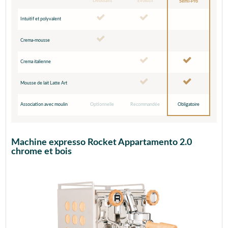
Débutant
Evolutif
Semi-Pro
Intuitif et polyvalent
Crema-mousse
Crema italienne
Mousse de lait Latte Art
Association avec moulin
Optionnelle
Recommandée
Obligatoire
Machine expresso Rocket Appartamento 2.0
chrome et bois