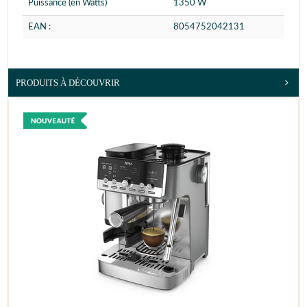
Puissance (en Watts)
1350 W
EAN :
8054752042131
PRODUITS À DÉCOUVRIR