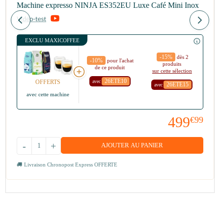
Machine expresso NINJA ES352EU Luxe Café Mini Inox
EXCLU MAXICOFFEE
-15%
dès 2
-10%
pour l'achat
produits
de ce produit
sur cette sélection
26ETE10
avec
OFFERTS
26ETE15
avec
avec cette machine
499
€99
-
+
AJOUTER AU PANIER
Livraison Chronopost Express OFFERTE