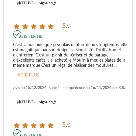
UTILE
(0)
Signaler
5
/
5
AVIS VÉRIFIÉ
C’est la machine que je voulais m’offrir depuis longtemps, elle 
est magnifique par son design, sa simplicité d’utilisation et 
d’entretien. C’est un plaisir de réaliser et de partager 
d’excellents cafés. J’ai acheté le Moulin à meules plates de la  
même marque C’est un régal de réaliser des moutures 
...
VOIR PLUS
Avis du
15/12/2024
, suite à une expérience du
16/11/2024
par
B.R.
UTILE
(0)
Signaler
5
/
5
AVIS VÉRIFIÉ