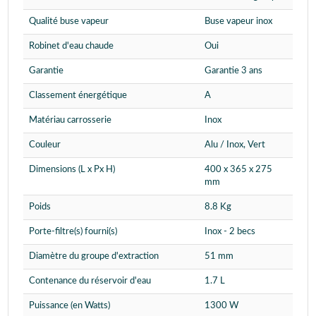
Qualité buse vapeur
Buse vapeur inox
Robinet d'eau chaude
Oui
Garantie
Garantie 3 ans
Classement énergétique
A
Matériau carrosserie
Inox
Couleur
Alu / Inox, Vert
Dimensions (L x Px H)
400 x 365 x 275
mm
Poids
8.8 Kg
Porte-filtre(s) fourni(s)
Inox - 2 becs
Diamètre du groupe d'extraction
51 mm
Contenance du réservoir d'eau
1.7 L
Puissance (en Watts)
1300 W