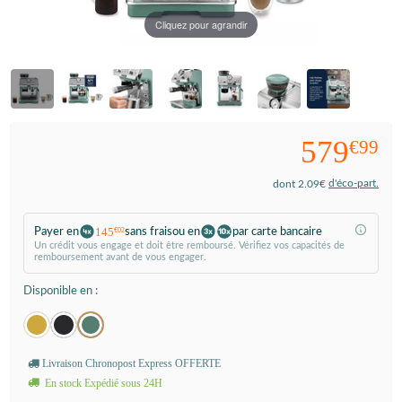
Cliquez pour agrandir
579
€99
d'éco-part.
dont 2.09€
145
Payer en
sans frais
ou en
par carte bancaire
€02
Un crédit vous engage et doit être remboursé. Vérifiez vos capacités de
remboursement avant de vous engager.
Disponible en :
Livraison Chronopost Express OFFERTE
En stock Expédié sous 24H