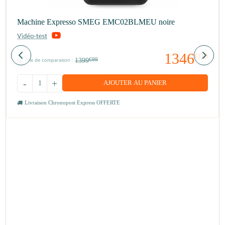
Machine Expresso SMEG EMC02BLMEU noire
1346
€00
1399
€99
Prix de comparaison :
-
+
AJOUTER AU PANIER
Livraison Chronopost Express OFFERTE