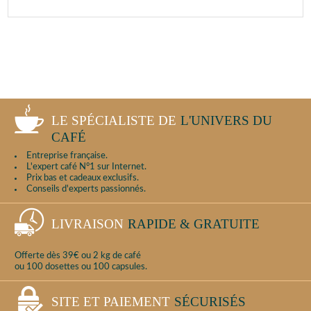
LE SPÉCIALISTE DE
L'UNIVERS DU
CAFÉ
Entreprise française.
L'expert café N°1 sur Internet.
Prix bas et cadeaux exclusifs.
Conseils d'experts passionnés.
LIVRAISON
RAPIDE & GRATUITE
Offerte dès 39€ ou 2 kg de café
ou 100 dosettes ou 100 capsules.
SITE ET PAIEMENT
SÉCURISÉS