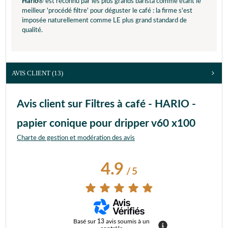
Hario
® est reconnu par les plus grands barista comme étant le
meilleur 'procédé filtre' pour déguster le café : la firme s'est
imposée naturellement comme LE plus grand standard de
qualité.
AVIS CLIENT
(13)
Avis client sur Filtres à café - HARIO -
papier conique pour dripper v60 x100
Charte de gestion et modération des avis
4.9
/
5
Basé sur
13
avis soumis à un