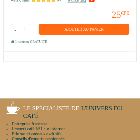
25
€80
-
+
AJOUTER AU PANIER
Livraison GRATUITE
LE SPÉCIALISTE DE
L'UNIVERS DU
CAFÉ
Entreprise française.
L'expert café N°1 sur Internet.
Prix bas et cadeaux exclusifs.
Conseils d'experts passionnés.