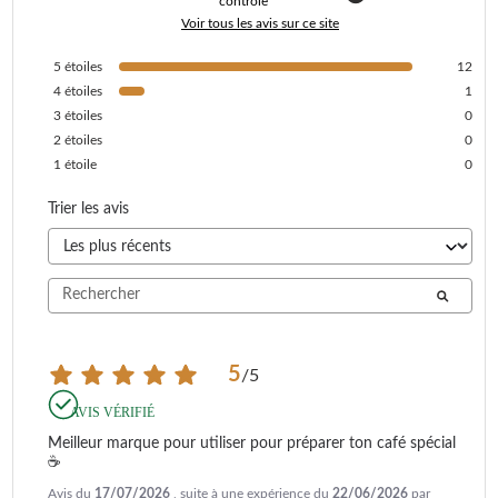
contrôle
Voir tous les avis sur ce site
5
étoiles
12
4
étoiles
1
3
étoiles
0
2
étoiles
0
1
étoile
0
Trier les avis
5
/
5
AVIS VÉRIFIÉ
Meilleur marque pour utiliser pour préparer ton café spécial 
☕️
Avis du
17/07/2026
, suite à une expérience du
22/06/2026
par