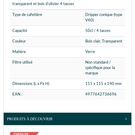
transparent et bois d'olivier 4 tasses
Type de cafetière
Dripper conique (type
V60)
Capacité
50cl / 4 tasses
Couleur
Bois clair, Transparent
Matière
Verre
Filtre utilisé
Non standard /
spécifique pour la
marque
Dimensions (L x Px H)
115 x 115 x 140 mm
EAN :
4977642736696
PRODUITS À DÉCOUVRIR