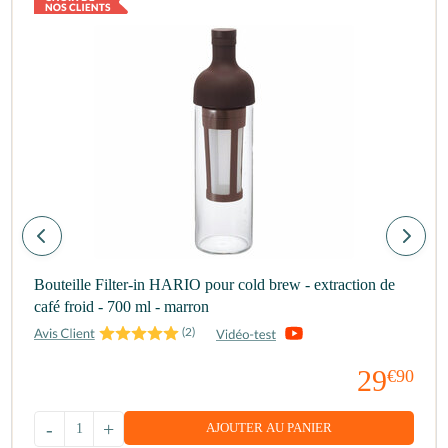
Bouteille Filter-in HARIO pour cold brew - extraction de
café froid - 700 ml - marron
(
2
)
29
€90
-
+
AJOUTER AU PANIER