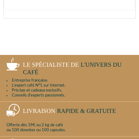
LE SPÉCIALISTE DE
L'UNIVERS DU
CAFÉ
Entreprise française.
L'expert café N°1 sur Internet.
Prix bas et cadeaux exclusifs.
Conseils d'experts passionnés.
LIVRAISON
RAPIDE & GRATUITE
Offerte dès 39€ ou 2 kg de café
ou 100 dosettes ou 100 capsules.