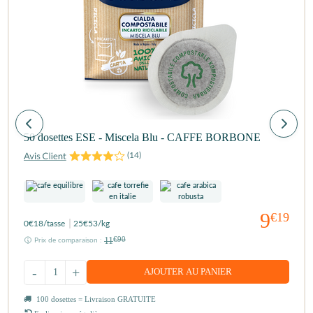
50 dosettes ESE - Miscela Blu - CAFFE BORBONE
(
14
)
9
€19
0
€18
/tasse
25
€53
/kg
11
€90
Prix de comparaison :
-
+
AJOUTER AU PANIER
100 dosettes = Livraison GRATUITE