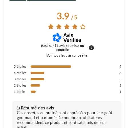
3.9
/
5
Basé sur
18
avis soumis à un
contrôle
Voir tous les avis sur ce site
5
étoiles
9
4
étoiles
3
3
étoiles
3
2
étoiles
2
1
étoile
1
Résumé des avis
Ces dosettes au praliné sont appréciées pour leur goût
gourmand et parfumé. De nombreux utilisateurs
recommandent ce produit et sont satisfaits de leur
achat.