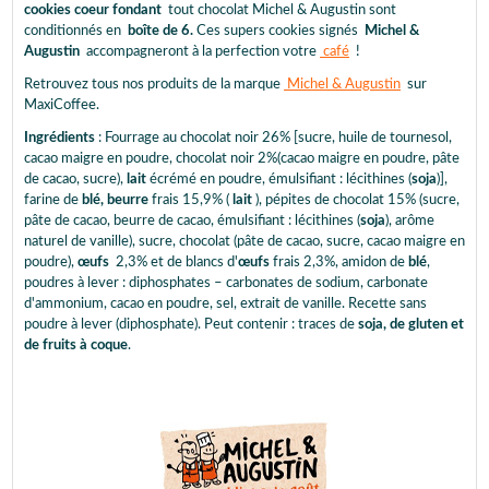
cookies coeur fondant
tout chocolat Michel & Augustin sont
conditionnés en
boîte de 6.
Ces supers cookies signés
Michel &
Augustin
accompagneront à la perfection votre
café
!
Retrouvez tous nos produits de la marque
Michel & Augustin
sur
MaxiCoffee.
Ingrédients
: Fourrage au chocolat noir 26% [sucre, huile de tournesol,
cacao maigre en poudre, chocolat noir 2%(cacao maigre en poudre, pâte
de cacao, sucre),
lait
écrémé en poudre, émulsifiant : lécithines (
soja
)],
farine de
blé,
beurre
frais 15,9% (
lait
), pépites de chocolat 15% (sucre,
pâte de cacao, beurre de cacao, émulsifiant : lécithines (
soja
), arôme
naturel de vanille), sucre, chocolat (pâte de cacao, sucre, cacao maigre en
poudre),
œufs
2,3% et de blancs d'
œufs
frais 2,3%, amidon de
blé
,
poudres à lever : diphosphates – carbonates de sodium, carbonate
d'ammonium, cacao en poudre, sel, extrait de vanille. Recette sans
poudre à lever (diphosphate). Peut contenir : traces de
soja, de gluten et
de fruits à coque
.