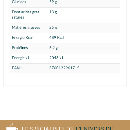
Glucides
59 g
Dont acides gras
13 g
saturés
Matières grasses
25 g
Energie Kcal
489 Kcal
Protéines
6.2 g
Energie kJ
2048 kJ
EAN :
3760122961715
LE SPÉCIALISTE DE
L'UNIVERS DU