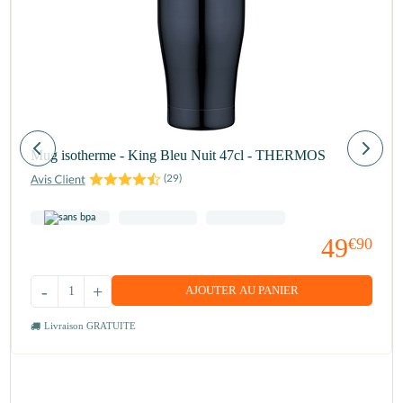
Mug isotherme - King Bleu Nuit 47cl - THERMOS
(
29
)
49
€90
-
+
AJOUTER AU PANIER
Livraison GRATUITE