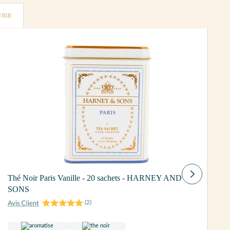
VRIR
T
Thé Noir Paris Vanille - 20 sachets - HARNEY AND
-
SONS
(
2
)