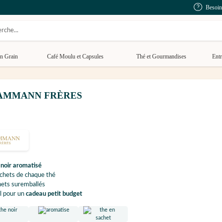
Besoin
n Grain
Café Moulu et Capsules
Thé et Gourmandises
Entr
ts - DAMMANN FRÈRES
é
noir aromatisé
chets de chaque thé
hets suremballés
l pour un
cadeau petit budget