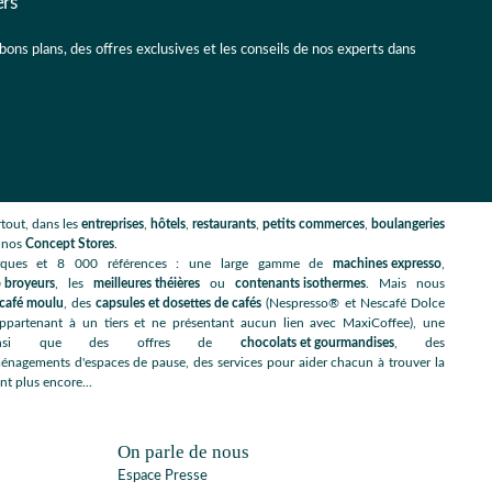
ers
 bons plans, des offres exclusives et les conseils de nos experts dans
tout, dans les
entreprises
,
hôtels
,
restaurants
,
petits commerces
,
boulangeries
s nos
Concept Stores
.
rques et 8 000 références : une large gamme de
machines expresso
,
 broyeurs
, les
meilleures théières
ou
contenants isothermes
. Mais nous
café moulu
, des
capsules et dosettes de cafés
(Nespresso® et Nescafé Dolce
artenant à un tiers et ne présentant aucun lien avec MaxiCoffee), une
nsi que des offres de
chocolats et gourmandises
, des
énagements d'espaces de pause, des services pour aider chacun à trouver la
nt plus encore...
On parle de nous
Espace Presse