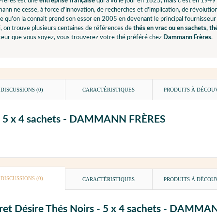
rères est une
entreprise française
qui a vu le jour en 1825, mais c'est en 1949
nn ne cesse, à force d'innovation, de recherches et d'implication, de révolut
e qu'on la connait prend son essor en 2005 en devenant le principal fournisseur
, on trouve plusieurs centaines de références de
thés en vrac ou en sachets, th
ur que vous soyez, vous trouverez votre thé préféré chez
Dammann Frères
.
DISCUSSIONS (0)
CARACTÉRISTIQUES
PRODUITS À DÉCOU
rs - 5 x 4 sachets - DAMMANN FRÈRES
DISCUSSIONS (0)
CARACTÉRISTIQUES
PRODUITS À DÉCOU
ffret Désire Thés Noirs - 5 x 4 sachets - DAM