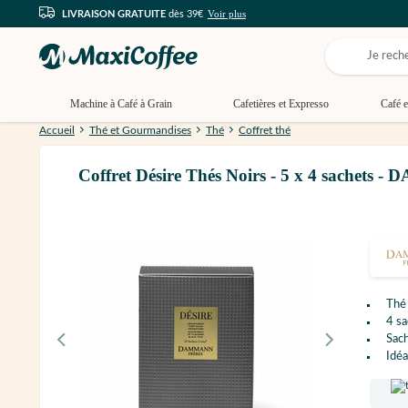
Voir plus
LIVRAISON GRATUITE
dès 39€
Machine à Café à Grain
Cafetières et Expresso
Café e
Accueil
Thé et Gourmandises
Thé
Coffret thé
Coffret Désire Thés Noirs - 5 x 4 sache
Th
4 sa
Sac
Idéa