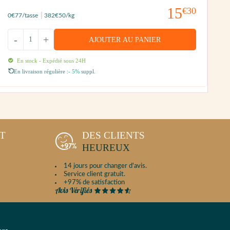
15
€30
0
€77
/tasse
382
€50
/kg
0
-
+
AJOUTER AU PANIER
En stock - Expédié sous 24H
En livraison régulière :
- 5%
suppl.
NT
DES CLIENTS
HEUREUX
14 jours pour changer d'avis.
Service client gratuit.
+97% de satisfaction