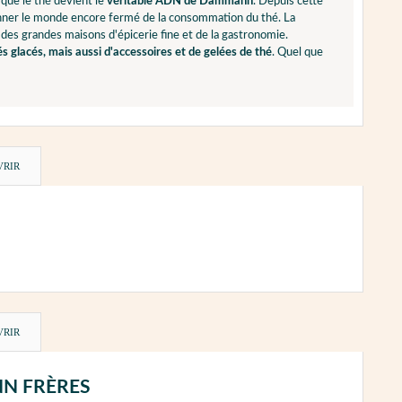
 que le thé devient le
véritable ADN de Dammann
. Depuis cette
ionner le monde encore fermé de la consommation du thé. La
 des grandes maisons d'épicerie fine et de la gastronomie.
és glacés, mais aussi d'accessoires et de gelées de thé
. Quel que
VRIR
VRIR
MANN FRÈRES