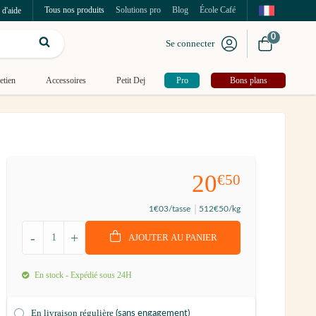
Tous nos produits
Solutions pro
Blog
École Café
 d'aide
0
Se connecter
etien
Accessoires
Petit Dej
Pro
Bons plans
20
€50
1
€03
/tasse
512
€50
/kg
-
+
AJOUTER AU PANIER
En stock - Expédié sous 24H
En livraison régulière
(sans engagement)