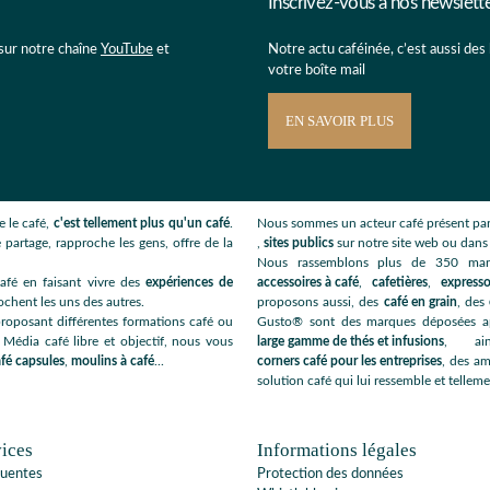
Inscrivez-vous à nos newslett
 sur notre chaîne
YouTube
et
Notre actu caféinée, c’est aussi des
votre boîte mail
EN SAVOIR PLUS
 le café,
c'est tellement plus qu'un café
.
Nous sommes un acteur café présent par
 partage, rapproche les gens, offre de la
,
sites publics
sur notre site web ou dan
Nous rassemblons plus de 350 ma
afé en faisant vivre des
expériences de
accessoires à café
,
cafetières
,
expresso
ochent les uns des autres.
proposons aussi, des
café en grain
, des
roposant différentes formations café ou
Gusto® sont des marques déposées app
 Média café libre et objectif, nous vous
large gamme de thés et infusions
, ai
fé capsules
,
moulins à café
...
corners café pour les entreprises
, des am
solution café qui lui ressemble et telleme
ices
Informations légales
quentes
Protection des données