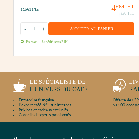
4
€64
HT
116
€11
/kg
50
€90
TTC
4
-
+
AJOUTER AU PANIER
En stock - Expédié sous 24H
LE SPÉCIALISTE DE
LI
L'UNIVERS DU CAFÉ
RA
Entreprise française.
Offerte dès 39
L'expert café N°1 sur Internet.
ou 100 dosette
Prix bas et cadeaux exclusifs.
Conseils d'experts passionnés.