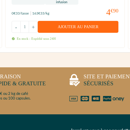
4
€90
0
€33
/tasse
163
€33
/kg
-
+
AJOUTER AU PANIER
En stock - Expédié sous 24H
VRAISON
SITE ET PAIEME
PIDE & GRATUITE
SÉCURISÉS
€ ou 2 kg de café
s ou 100 capsules.