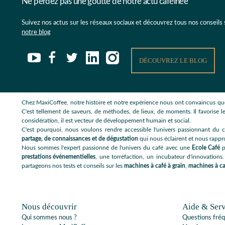
Ne perdez pas une goutte de notre actu caféinée
Suivez nos actus sur les réseaux sociaux et découvrez tous nos conseils
notre blog
DÉCOUVREZ LE BLOG
Chez MaxiCoffee, notre histoire et notre expérience nous ont convaincus que
C'est tellement de saveurs, de méthodes, de lieux, de moments. Il favorise le
considération, il est vecteur de développement humain et social.
C'est pourquoi, nous voulons rendre accessible l'univers passionnant du c
partage, de connaissances et de dégustation
qui nous éclairent et nous rappr
Nous sommes l'expert passionné de l'univers du café avec une
Ecole Café
p
prestations événementielles
, une torréfaction, un incubateur d'innovations.
partageons nos tests et conseils sur les
machines à café à grain
,
machines à ca
Nous découvrir
Aide & Serv
Qui sommes nous ?
Questions fré