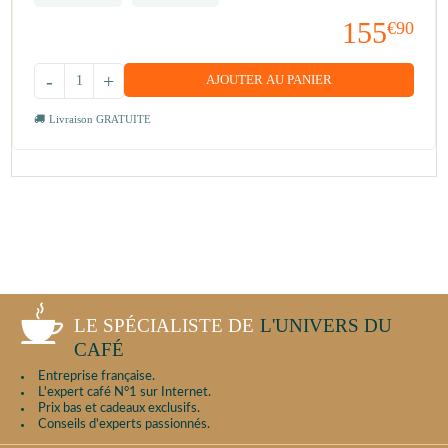
155
€90
-
+
AJOUTER AU PANIER
Livraison GRATUITE
LE SPÉCIALISTE DE
L'UNIVERS DU
CAFÉ
Entreprise française.
L'expert café N°1 sur Internet.
Prix bas et cadeaux exclusifs.
Conseils d'experts passionnés.