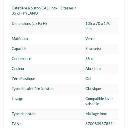
Cafetière à piston CALI inox - 3 tasses /
35 cl - PYLANO
Dimensions (L x Px H)
135 x 70 x 170
mm
Matériaux
Verre
Capacité
3 tasse(s)
Contenance
35 cl
Couleur
Alu / Inox
Zéro Plastique
Oui
Type de cafetière à piston
Classique
Lavage
Compatible lave-
vaisselle
Type de piston
Maillage Inox
EAN :
3700809378511