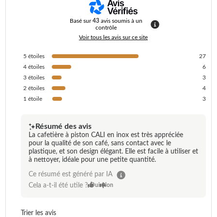
Basé sur
43
avis soumis à un
contrôle
Voir tous les avis sur ce site
5
étoiles
27
4
étoiles
6
3
étoiles
3
2
étoiles
4
1
étoile
3
Résumé des avis
La cafetière à piston CALI en inox est très appréciée
pour la qualité de son café, sans contact avec le
plastique, et son design élégant. Elle est facile à utiliser et
à nettoyer, idéale pour une petite quantité.
Ce résumé est généré par IA
Cela a-t-il été utile ?
Oui
Non
Trier les avis