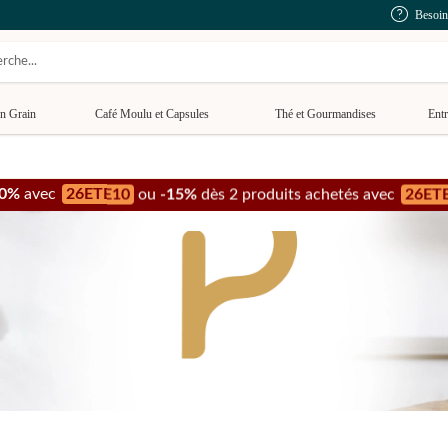
Besoin
n Grain
Café Moulu et Capsules
Thé et Gourmandises
Entr
26ETE10
26ET
Days
: jusqu'à
-15% de remise
sur notre
sélection spéciale
jusqu