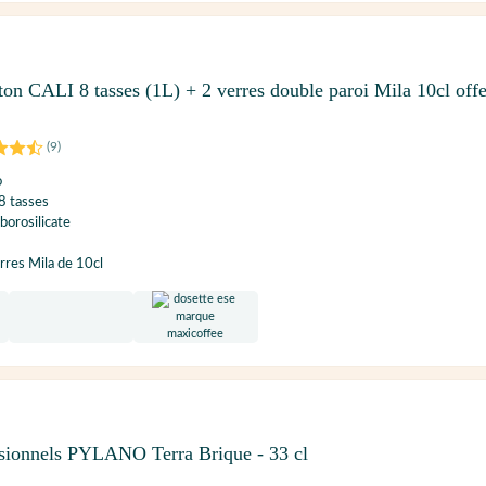
ston CALI 8 tasses (1L) + 2 verres double paroi Mila 10cl offe
(
9
)
o
 8 tasses
borosilicate
res Mila de 10cl
sionnels PYLANO Terra Brique - 33 cl