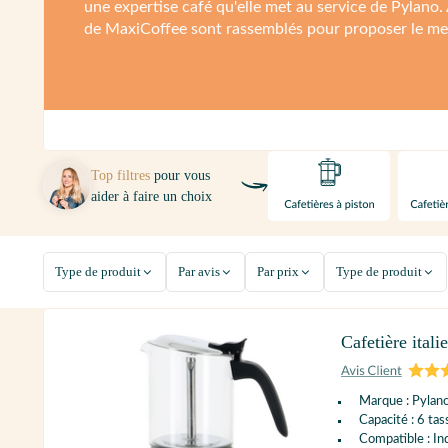
une expertise café qu'elle met au service de Pylano. A
de MaxiCoffee sont rassemblés pour proposer le mei
Top filtres
pour vous
aider à faire un choix
Type de produit
Par avis
Par prix
Type de produit
Cafetière ital
Marque : Pylan
Capacité : 6 tas
Compatible : In