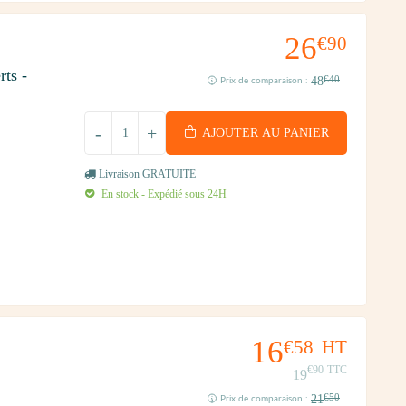
26
€90
rts -
48
€40
Prix de comparaison :
-
+
AJOUTER AU PANIER
Livraison GRATUITE
En stock - Expédié sous 24H
16
€58
HT
€90
TTC
19
21
€50
Prix de comparaison :