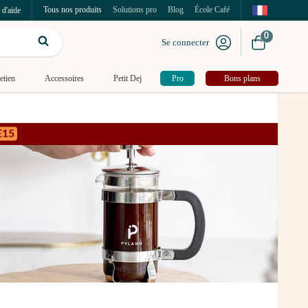
Tous nos produits
Solutions pro
Blog
École Café
 d'aide
0
Se connecter
etien
Accessoires
Petit Dej
Pro
Bons plans
E15
'au 16/08