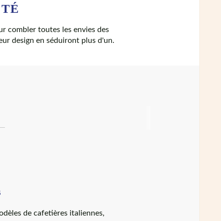
ITÉ
our combler toutes
les envies des
leur design en séduiront plus d'un.
s
dèles de cafetières italiennes,