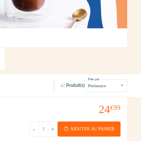
Trier par
42
Produit(s)
24
€99
-
+
AJOUTER AU PANIER