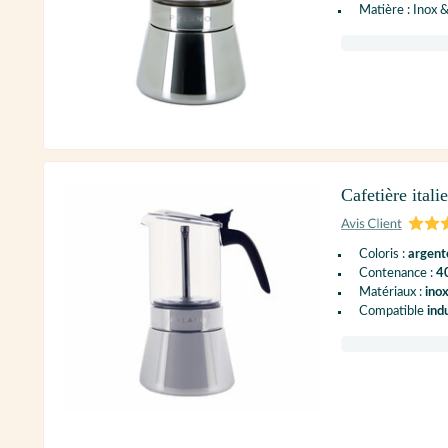
Matière : Inox 
Cafetière ital
Coloris :
argent
Contenance :
40
Matériaux :
inox
Compatible
ind