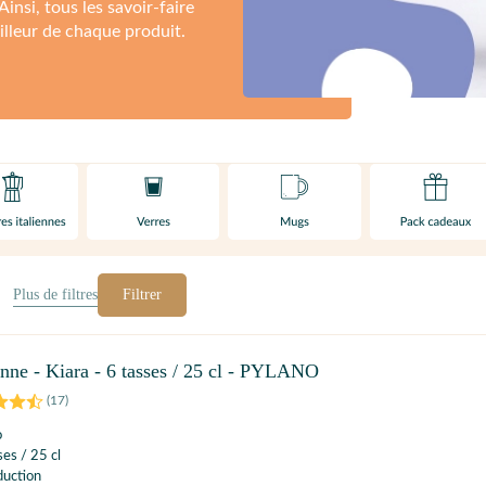
insi, tous les savoir-faire
lleur de chaque produit.
Plus de
filtres
Filtrer
ienne - Kiara - 6 tasses / 25 cl - PYLANO
(
17
)
o
ses / 25 cl
duction