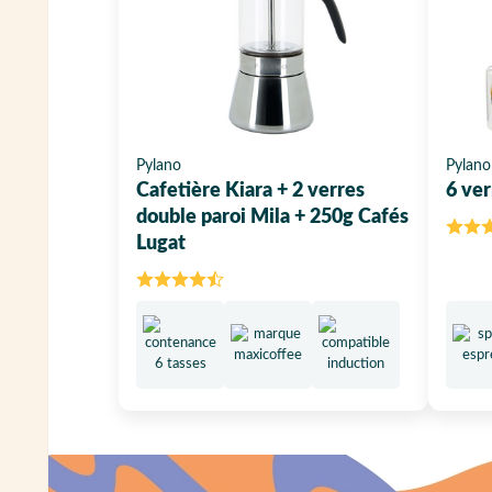
Pylano
Pylano
Cafetière Kiara + 2 verres
6 ver
double paroi Mila + 250g Cafés
Lugat