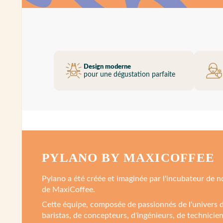
Design moderne
pour une dégustation parfaite
PYLANO BY MAXICOFFEE
Pylano a été créée et imaginée par l'incubateur de 
de MaxiCoffee.
Cette équipe, composée de passionnés de l'univers d
baristas, de concepteurs, d'ingénieurs, de technicie