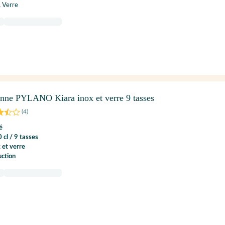
& Verre
ienne PYLANO Kiara inox et verre 9 tasses
(
4
)
é
 cl / 9 tasses
 et verre
uction