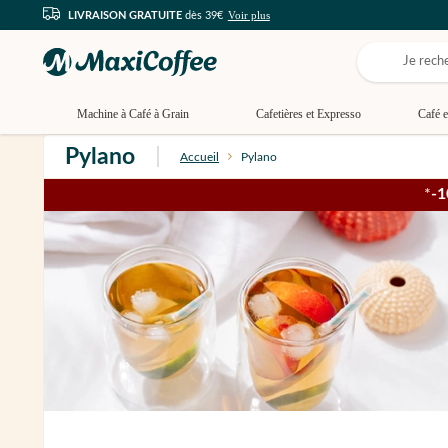
Voir plus
LIVRAISON GRATUITE
dès 39€
Machine à Café à Grain
Cafetières et Expresso
Café e
Pylano
Accueil
Pylano
Summer 