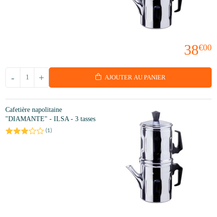
38
€00
-
+
AJOUTER AU PANIER
Cafetière napolitaine
"DIAMANTE" - ILSA - 3 tasses
(
1
)