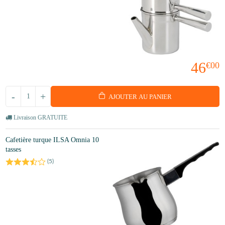
46
€00
-
+
AJOUTER AU PANIER
Livraison GRATUITE
Cafetière turque ILSA Omnia 10
tasses
(
5
)