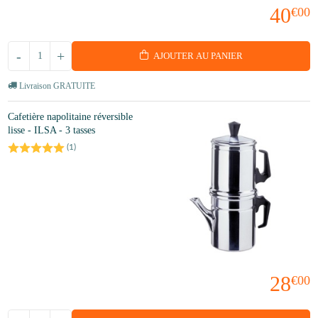
40
€00
-
+
AJOUTER AU PANIER
Livraison GRATUITE
Cafetière napolitaine réversible
lisse - ILSA - 3 tasses
(
1
)
28
€00