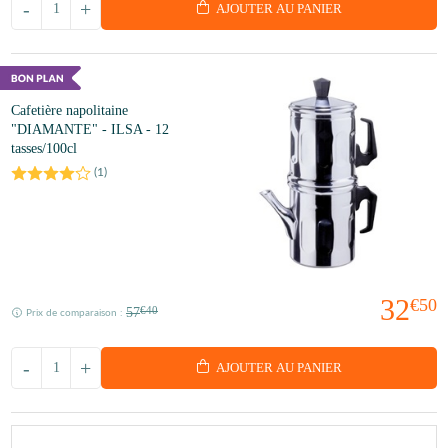
-
+
AJOUTER AU PANIER
Cafetière napolitaine
"DIAMANTE" - ILSA - 12
tasses/100cl
(
1
)
32
€50
57
€40
Prix de comparaison :
-
+
AJOUTER AU PANIER