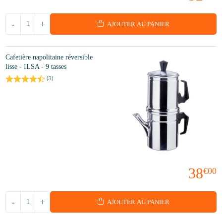
-
+
AJOUTER AU PANIER
Cafetière napolitaine réversible
lisse - ILSA - 9 tasses
(
3
)
38
€00
-
+
AJOUTER AU PANIER