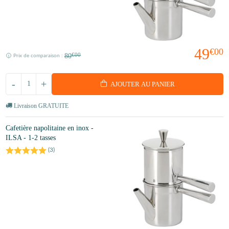
49
€00
80
€00
Prix de comparaison :
-
+
AJOUTER AU PANIER
Livraison GRATUITE
Cafetière napolitaine en inox -
ILSA - 1-2 tasses
(
3
)