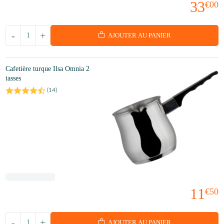
33
€00
-
+
AJOUTER AU PANIER
Cafetière turque Ilsa Omnia 2
tasses
(
14
)
11
€50
-
+
AJOUTER AU PANIER