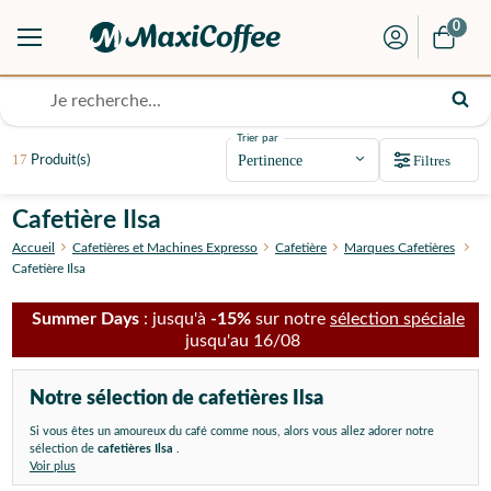
0
Trier par
17
Filtres
Produit(s)
Cafetière Ilsa
Accueil
Cafetières et Machines Expresso
Cafetière
Marques Cafetières
Cafetière Ilsa
Summer Days
: jusqu'à
-15%
sur notre
sélection spéciale
jusqu'au 16/08
Notre sélection de cafetières Ilsa
Si vous êtes un amoureux du café comme nous, alors vous allez adorer notre
sélection de
cafetières Ilsa
.
Voir plus