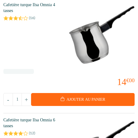
Cafetière turque Ilsa Omnia 4
tasses
(
16
)
14
€00
-
+
AJOUTER AU PANIER
Cafetière turque Ilsa Omnia 6
tasses
(
12
)