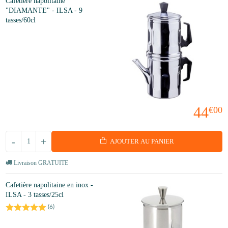
Cafetière napolitaine
"DIAMANTE" - ILSA - 9
tasses/60cl
44
€00
-
+
AJOUTER AU PANIER
Livraison GRATUITE
Cafetière napolitaine en inox -
ILSA - 3 tasses/25cl
(
6
)