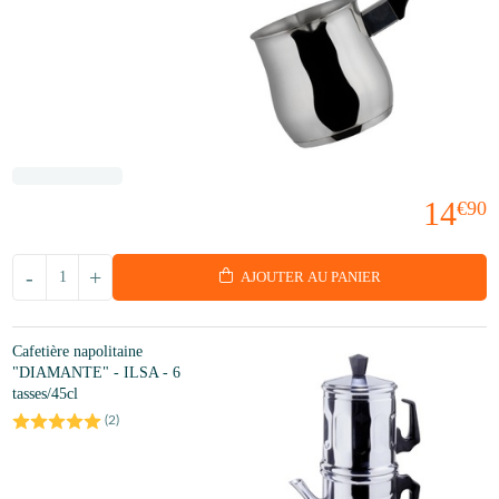
14
€90
-
+
AJOUTER AU PANIER
Cafetière napolitaine
"DIAMANTE" - ILSA - 6
tasses/45cl
(
2
)