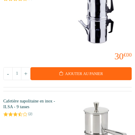
30
€00
-
+
AJOUTER AU PANIER
Cafetière napolitaine en inox -
ILSA - 9 tasses
(
2
)