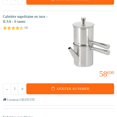
Cafetière napolitaine en inox -
ILSA - 6 tasses
(
4
)
58
€00
-
+
AJOUTER AU PANIER
Livraison GRATUITE