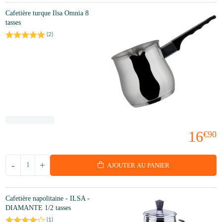
Cafetière turque Ilsa Omnia 8
tasses
(
2
)
16
€90
-
+
AJOUTER AU PANIER
Cafetière napolitaine - ILSA -
DIAMANTE 1/2 tasses
(
1
)