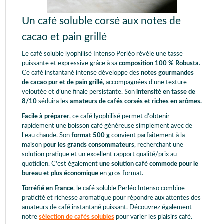
Un café soluble corsé aux notes de
cacao et pain grillé
Le café soluble lyophilisé Intenso Perléo révèle une tasse
puissante et expressive grâce à sa
composition 100 % Robusta
.
Ce café instantané intense développe des
notes gourmandes
de cacao pur et de pain grillé
, accompagnées d’une texture
veloutée et d’une finale persistante. Son
intensité en tasse de
8/10
séduira les
amateurs de cafés corsés et riches en arômes.
Facile à préparer
, ce café lyophilisé permet d’obtenir
rapidement une boisson café généreuse simplement avec de
l’eau chaude. Son
format 500 g
convient parfaitement à la
maison
pour les grands consommateurs
, recherchant une
solution pratique et un excellent rapport qualité/prix au
quotidien. C'est également
une solution café commode pour le
bureau et plus économique
en gros format.
Torréfié en France
, le café soluble Perléo Intenso combine
praticité et richesse aromatique pour répondre aux attentes des
amateurs de café instantané puissant. Découvrez également
notre
sélection de cafés solubles
pour varier les plaisirs café.