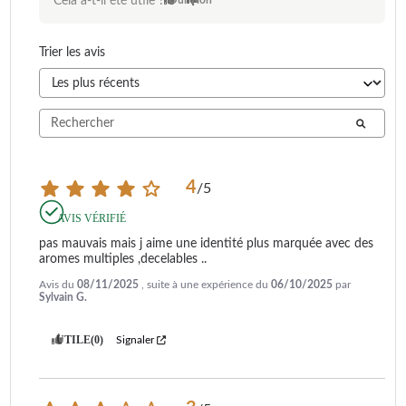
Cela a-t-il été utile ?
Oui
Non
Trier les avis
4
/
5
AVIS VÉRIFIÉ
pas mauvais mais j aime une identité plus marquée avec des 
aromes multiples ,decelables ..
Avis du
08/11/2025
, suite à une expérience du
06/10/2025
par
Sylvain G.
UTILE
(0)
Signaler