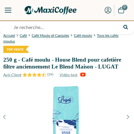
0
Accueil
Café
Café Moulu et Capsules
Café moulu
Tous les cafés
moulus
250 g - Café moulu - House Blend pour cafetière
filtre anciennement Le Blend Maison - LUGAT
(
39
)