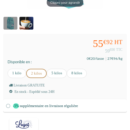
Cliquez pour agrandir
55
€92
HT
€00
TTC
59
0
€20
/tasse
27
€96
/kg
Disponible en :
1 kilo
5 kilos
8 kilos
2 kilos
Livraison GRATUITE
En stock - Expédié sous 24H
supplémentaire en livraison régulière
-5%