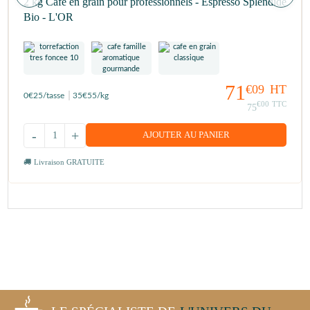
2 kg Café en grain pour professionnels - Espresso Splendide
Bio - L'OR
71
€09
HT
0
€25
/tasse
35
€55
/kg
€00
TTC
75
-
+
AJOUTER AU PANIER
Livraison GRATUITE