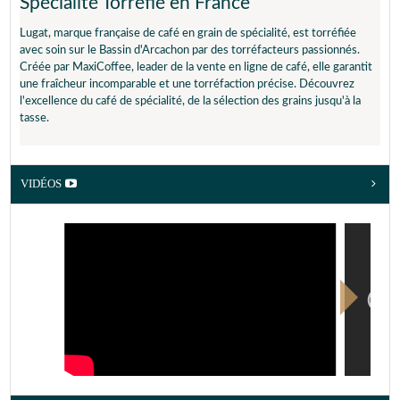
Spécialité Torréfié en France
LE PETIT + :
En americano pour une subtile acidité citronnée
Idéal en :
Réglage moulin :
Réglage intensité :
Lugat, marque française de café en grain de spécialité, est torréfiée
avec soin sur le Bassin d'Arcachon par des torréfacteurs passionnés.
Americano
Position 2 à 4
3/5
Créée par MaxiCoffee, leader de la vente en ligne de café, elle garantit
(~120ml)
une fraîcheur incomparable et une torréfaction précise. Découvrez
LE PETIT + :
En espresso avec une intensité 5 pour plus de texture
l'excellence du café de spécialité, de la sélection des grains jusqu'à la
et des notes citronées
tasse.
VIDÉOS