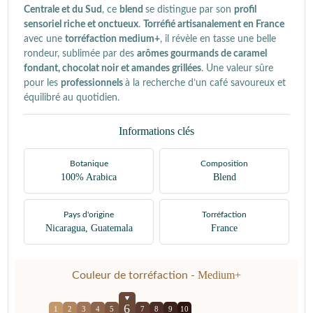
Centrale et du Sud
, ce
blend
se distingue par son
profil
sensoriel riche et onctueux
.
Torréfié artisanalement en France
avec une
torréfaction medium+
, il révèle en tasse une belle
rondeur, sublimée par des
arômes gourmands de caramel
fondant, chocolat noir et amandes grillées
. Une valeur sûre
pour les
professionnels
à la recherche d’un café savoureux et
équilibré au quotidien.
Informations clés
Botanique
Composition
100% Arabica
Blend
Pays d'origine
Torréfaction
Nicaragua, Guatemala
France
Medium+
Couleur de torréfaction -
6
1
2
3
4
5
7
8
9
10