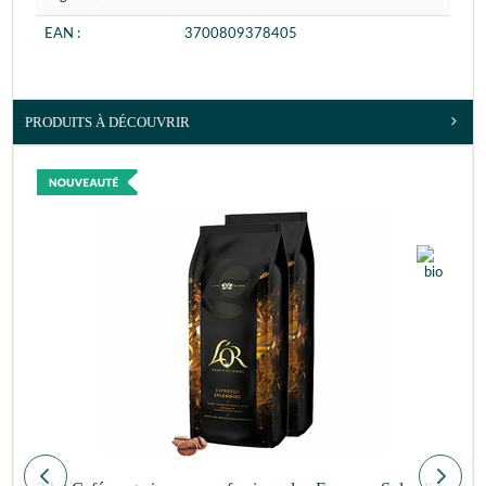
EAN :
3700809378405
PRODUITS À DÉCOUVRIR