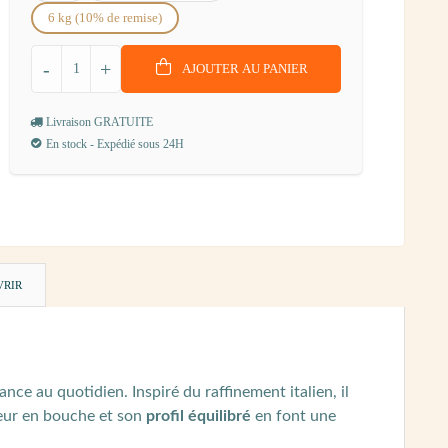
6 kg (10% de remise)
-
+
AJOUTER AU PANIER
Livraison GRATUITE
En stock - Expédié sous 24H
VRIR
ce au quotidien. Inspiré du raffinement italien, il
ueur en bouche et son
profil équilibré
en font une