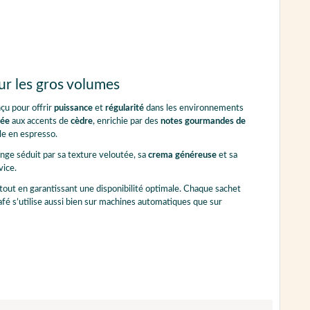
r les gros volumes
çu pour offrir
puissance
et
régularité
dans les environnements
sée
aux accents de
cèdre
, enrichie par des
notes gourmandes de
ale en espresso.
nge séduit par sa texture veloutée, sa
crema généreuse
et sa
vice.
 tout en garantissant une disponibilité optimale. Chaque sachet
 café s’utilise aussi bien sur machines automatiques que sur