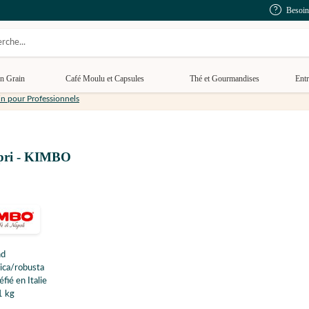
Besoin
n Grain
Café Moulu et Capsules
Thé et Gourmandises
Entr
in pour Professionnels
Capri - KIMBO
nd
ica/robusta
éfié en Italie
1 kg