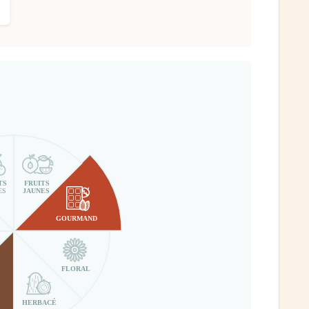
TS
FRUITS
ES
JAUNES
GOURMAND
FLORAL
HERBACÉ