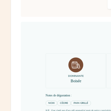
DOMINANTE
Boisée
Notes de dégustation :
NOIX
CÈDRE
PAIN GRILLÉ
N.B. : Il ne s’agit pas d’un café aromatisé mais de notes constatée