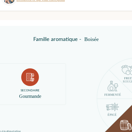
Boisée
Famille aromatique -
FRUI
ROUG
SECONDAIRE
FERMENTÉ
Gourmande
ÉPICÉ
s à la dégustation