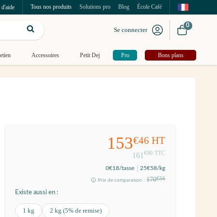
Tous nos produits
Solutions pro
Blog
École Café
 d'aide
0
Se connecter
etien
Accessoires
Petit Dej
Pro
Bons plans
153
€46
HT
€90
TTC
161
0
€18
/tasse
25
€58
/kg
170
€56
Prix de comparaison :
Existe aussi en :
1 kg
2 kg (5% de remise)