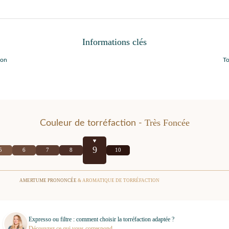
Informations clés
ion
To
Très Foncée
Couleur de torréfaction -
9
5
6
7
8
10
AMERTUME PRONONCÉE
& AROMATIQUE DE TORRÉFACTION
Expresso ou filtre : comment choisir la torréfaction adaptée ?
Découvrez ce qui vous correspond