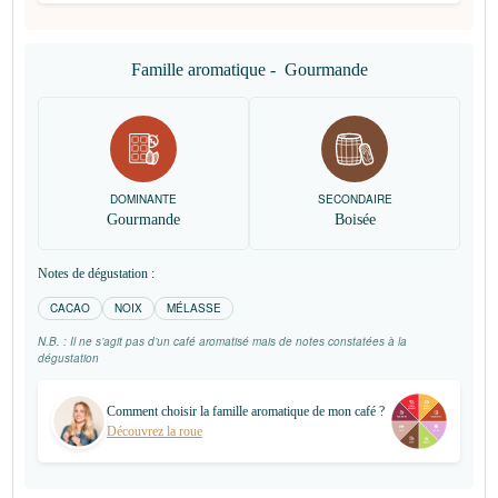
Famille aromatique -
Gourmande
DOMINANTE
SECONDAIRE
Gourmande
Boisée
Notes de dégustation :
CACAO
NOIX
MÉLASSE
N.B. : Il ne s’agit pas d’un café aromatisé mais de notes constatées à la
dégustation
Comment choisir la famille aromatique de mon café ?
Découvrez la roue