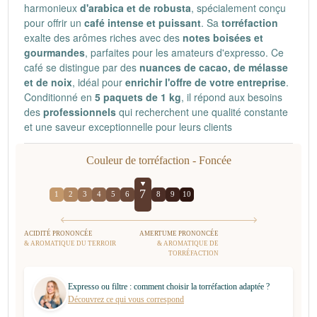
harmonieux
d'arabica et de robusta
, spécialement conçu
pour offrir un
café intense et puissant
. Sa
torréfaction
exalte des arômes riches avec des
notes boisées et
gourmandes
, parfaites pour les amateurs d'expresso. Ce
café se distingue par des
nuances de cacao, de mélasse
et de noix
, idéal pour
enrichir l'offre de votre entreprise
.
Conditionné en
5 paquets de 1 kg
, il répond aux besoins
des
professionnels
qui recherchent une qualité constante
et une saveur exceptionnelle pour leurs clients
Couleur de torréfaction -
Foncée
7
1
2
3
4
5
6
8
9
10
ACIDITÉ PRONONCÉE
AMERTUME PRONONCÉE
& AROMATIQUE DU TERROIR
& AROMATIQUE DE
TORRÉFACTION
Expresso ou filtre : comment choisir la torréfaction adaptée ?
Découvrez ce qui vous correspond