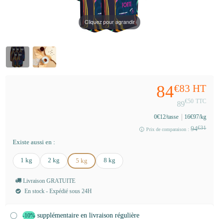
Cliquez pour agrandir
84
€83
HT
€50
TTC
89
0
€12
/tasse
16
€97
/kg
94
€31
Prix de comparaison :
Existe aussi en :
1 kg
2 kg
8 kg
5 kg
Livraison GRATUITE
En stock - Expédié sous 24H
supplémentaire en livraison régulière
-10%