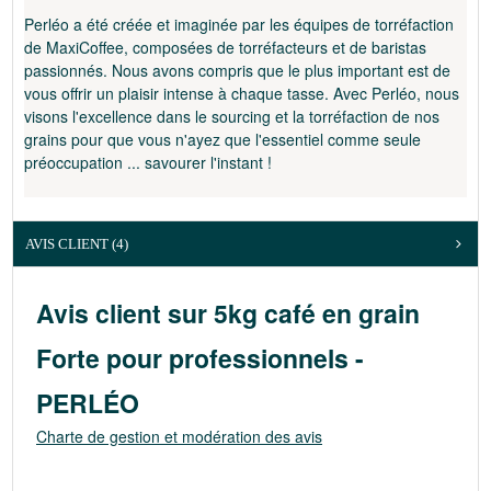
Perléo a été créée et imaginée par les équipes de torréfaction
RÉGLAGE OPTIMAL POUR VOTRE DELONGHI
de MaxiCoffee, composées de torréfacteurs et de baristas
passionnés. Nous avons compris que le plus important est de
Idéal en :
Réglage moulin :
Réglage
vous offrir un plaisir intense à chaque tasse. Avec Perléo, nous
intensité :
visons l'excellence dans le sourcing et la torréfaction de nos
Espresso
Position 1,5 à
grains pour que vous n'ayez que l'essentiel comme seule
(~40ml)
2,5
Fort
préoccupation ... savourer l'instant !
LE PETIT + :
Parfait en cappuccino.
AVIS CLIENT
(4)
Avis client sur 5kg café en grain
Forte pour professionnels -
PERLÉO
Charte de gestion et modération des avis