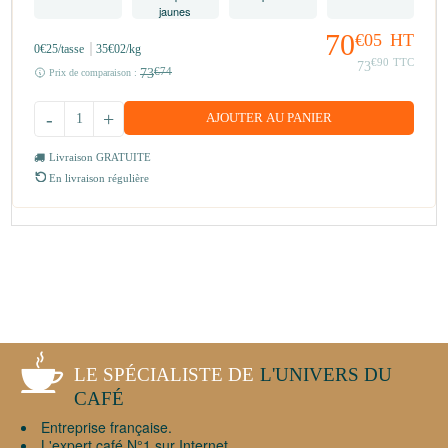
70
€05
HT
0
€25
/tasse
35
€02
/kg
€90
TTC
73
73
€74
Prix de comparaison :
-
+
AJOUTER AU PANIER
Livraison GRATUITE
En livraison régulière
LE SPÉCIALISTE DE
L'UNIVERS DU
CAFÉ
Entreprise française.
L'expert café N°1 sur Internet.