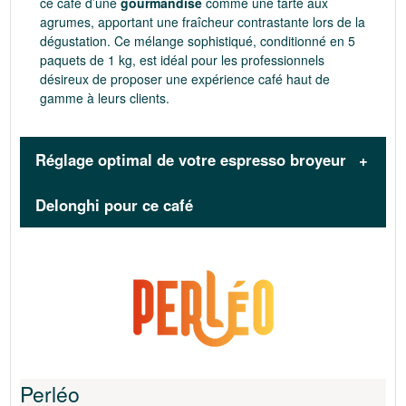
ce café d’une
gourmandise
comme une tarte aux
agrumes, apportant une fraîcheur contrastante lors de la
dégustation. Ce mélange sophistiqué, conditionné en 5
paquets de 1 kg, est idéal pour les professionnels
désireux de proposer une expérience café haut de
gamme à leurs clients.
Réglage optimal de votre espresso broyeur
Delonghi pour ce café
REDÉCOUVREZ LE CAFÉ AVEC
En partenariat avec
Delonghi
, les
experts de
Maxicoffee
ont créé pour vous une sélection
des
meilleurs cafés
pour votre
espresso broyeur
Delonghi
. Après plusieurs tests, ils ont pu trouver
Perléo
la
recette et les paramètres optimums
pour ce café.