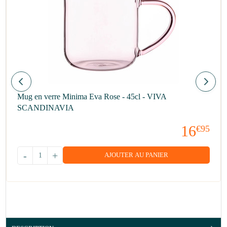
Mug en verre Minima Eva Rose - 45cl - VIVA
SCANDINAVIA
16
€95
-
+
AJOUTER AU PANIER