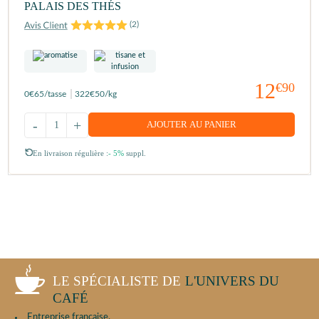
PALAIS DES THÉS
(
2
)
12
€90
0
€65
/tasse
322
€50
/kg
-
+
AJOUTER AU PANIER
En livraison régulière :
- 5%
suppl.
LE SPÉCIALISTE DE
L'UNIVERS DU
CAFÉ
Entreprise française.