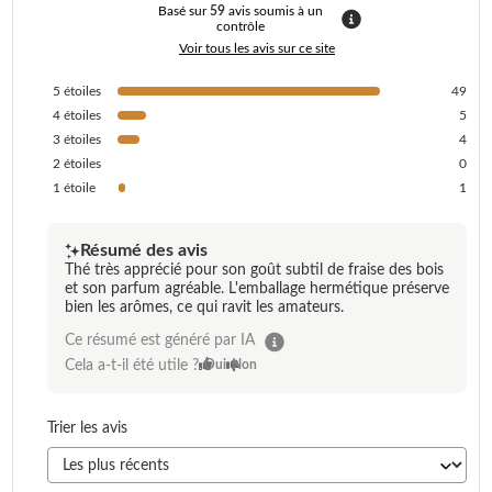
Basé sur
59
avis soumis à un
contrôle
Voir tous les avis sur ce site
5
étoiles
49
4
étoiles
5
3
étoiles
4
2
étoiles
0
1
étoile
1
Résumé des avis
Thé très apprécié pour son goût subtil de fraise des bois
et son parfum agréable. L'emballage hermétique préserve
bien les arômes, ce qui ravit les amateurs.
Ce résumé est généré par IA
Cela a-t-il été utile ?
Oui
Non
Trier les avis