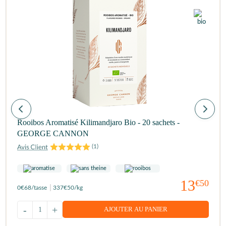
Rooibos Aromatisé Kilimandjaro Bio - 20 sachets -
GEORGE CANNON
(
1
)
13
€50
0
€68
/tasse
337
€50
/kg
-
+
AJOUTER AU PANIER