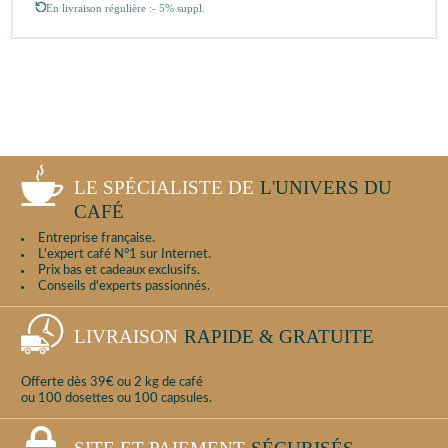
En livraison régulière :
- 5%
suppl.
LE SPÉCIALISTE DE
L'UNIVERS DU
CAFÉ
Entreprise française.
L'expert café N°1 sur Internet.
Prix bas et cadeaux exclusifs.
Conseils d'experts passionnés.
LIVRAISON
RAPIDE & GRATUITE
Offerte dès 39€ ou 2 kg de café
ou 100 dosettes ou 100 capsules.