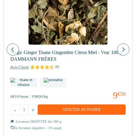
Magic Ginger Tisane Gingembre Citron Miel - Vrac 100 g -
DAMMANN FRÈRES
(
8
)
9
€50
0
€19
/tasse
95
€00
/kg
-
+
AJOUTER AU PANIER
Livraison GRATUITE dès 500 g
En livraison régulière :
- 5%
suppl.